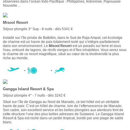
observées dans l’océan Indo Pacifique : Philippines, Indonésie, Papouasie
Nouvelle ...
Misool Resort
Séjour plongée 3* Sup - 8 nuits - dès 5341 €
Installé sur l’île privée de Batbitim, dans le Sud de Raja Ampat, cet écolodge
de charme est un havre de paix totalement isolé qui s’intègre parfaitement
dans son environnement. Le
Misool Resort
est un paradis sur terre et sous
l'eau, entouré de lagons, de récifs vierges et d’îles inhabitées. Vous serez sous
le charme de ce resort magnifique, situé au cœur de la biodiversité la plus
riche au monde.
Gangga Island Resort & Spa
Séjour plongée 4* - 7 nuits - dès 3242 €
Situé sur l’île de Gangga au Nord de Manado, ce bel hôtel est un véritable
havre de paix. C’est un hôtel de charme, loin de l’effervescence de Manado.
Son cadre, son excellent service et les belles plongées aux alentours font de
cette structure l’une des plus belles adresses de Sulawesi. Le Gangga Island
Resort & Spa est niché dans un jardin tropical, bordé par une plage de sable
blanc.