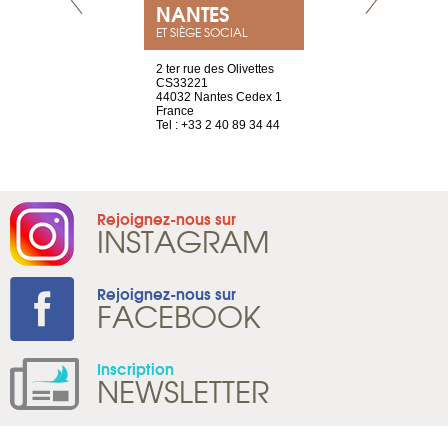
NEUVE
NANTES
GENÈV
ET SIÈGE SOCIAL
a-shop
2 ter rue des Olivettes
rue de Montc
el, 106
CS33221
1207 Genèv
neuve
44032 Nantes Cedex 1
Suisse
France
Tel : +41 22 
1 965 65 00
Tel : +33 2 40 89 34 44
Rejoignez-nous sur
INSTAGRAM
Rejoignez-nous sur
FACEBOOK
Inscription
NEWSLETTER