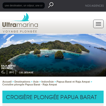
NOS AGENCES
VOYAGE PLONGÉE
RAJA AMPAT
INDONÉSIE
25°C
CIEL DÉGAGÉ
Accueil
>
Destinations
>
Asie
>
Indonésie
>
Papua Barat et Raja Ampat
>
Croisière plongée Papua Barat - Raja Ampat
CROISIÈRE PLONGÉE PAPUA BARAT