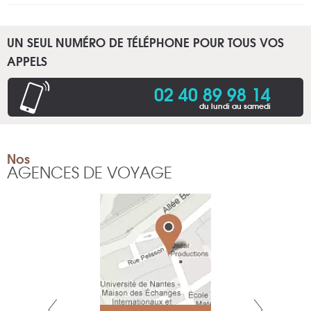
UN SEUL NUMÉRO DE TÉLÉPHONE POUR TOUS VOS
APPELS
02 40 89 98 14
du lundi au samedi
Nos
AGENCES DE VOYAGE