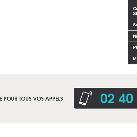
C
St
S
N
P
M
02 40
E POUR TOUS VOS APPELS