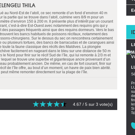
ELENGELI THILA
E
tué au Nord-Est de l’atoll, ce sec remonte d’un fond d’environ 40 m
r la partie qui se trouve dans l’atoll, culmine vers 8/9 m pour un
amètre d’environ 150 à 200 m. Il présente plus d’intérêt par un courant
trant, c’est-à-dire Est-Ouest avec notamment des requins gris qui y
nt des passages fréquents ainsi que des requins dormeurs. Vers le bas
I
 trouvent les bancs habituels de poissons récifaux, notamment des
issons-chirurgiens. Sur le dessus du sec on rencontrera certainement
e ou plusieurs tortues, des bancs de barracudas et de carangues ainsi
L
e toute la faune classique des récifs des Maldives. La plongée
achève facilement en nageant dans le bleu sur une distance de 50 m
s le Nord pour finir sur le récif Sud de l’île, qui lui remonte à 2/3 m et
r lequel se trouve une superbe et gigantesque ancre provenant d’un
teau probablement ancien. De même, en cas de fort courant, finir sur
LU
récif de l’île offre, au bout d’un moment, un havre de paix bien abrité.
 peut même remonter directement sur la plage de l’île.
Sé
Pr
LU
su
de
fi
4.67
/ 5 sur
3
vote(s)
le
Si
Sp