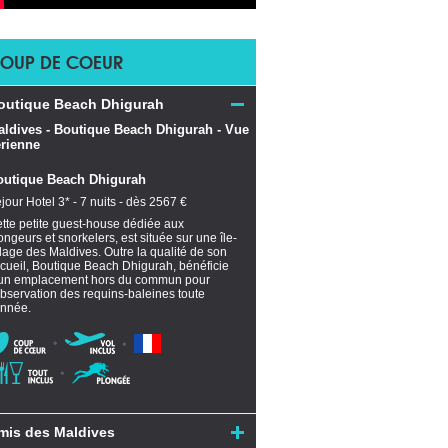
OUP DE COEUR
outique Beach Dhigurah
outique Beach Dhigurah
jour Hotel 3* - 7 nuits - dès 2567 €
tte petite guest-house dédiée aux
ongeurs et snorkelers, est située sur une île-
llage des Maldives. Outre la qualité de son
cueil, Boutique Beach Dhigurah, bénéficie
un emplacement hors du commun pour
observation des requins-baleines toute
année.
mis des Maldives