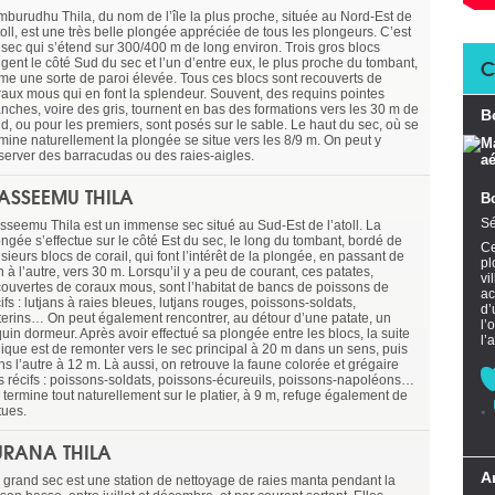
mburudhu Thila, du nom de l’île la plus proche, située au Nord-Est de
toll, est une très belle plongée appréciée de tous les plongeurs. C’est
 sec qui s’étend sur 300/400 m de long environ. Trois gros blocs
C
gent le côté Sud du sec et l’un d’entre eux, le plus proche du tombant,
rme une sorte de paroi élevée. Tous ces blocs sont recouverts de
raux mous qui en font la splendeur. Souvent, des requins pointes
anches, voire des gris, tournent en bas des formations vers les 30 m de
B
nd, ou pour les premiers, sont posés sur le sable. Le haut du sec, où se
rmine naturellement la plongée se situe vers les 8/9 m. On peut y
server des barracudas ou des raies-aigles.
ASSEEMU THILA
B
Sé
sseemu Thila est un immense sec situé au Sud-Est de l’atoll. La
ongée s’effectue sur le côté Est du sec, le long du tombant, bordé de
Ce
sieurs blocs de corail, qui font l’intérêt de la plongée, en passant de
pl
n à l’autre, vers 30 m. Lorsqu’il y a peu de courant, ces patates,
vi
couvertes de coraux mous, sont l’habitat de bancs de poissons de
ac
ifs : lutjans à raies bleues, lutjans rouges, poissons-soldats,
d’
terins… On peut également rencontrer, au détour d’une patate, un
l’
uin dormeur. Après avoir effectué sa plongée entre les blocs, la suite
l’
gique est de remonter vers le sec principal à 20 m dans un sens, puis
s l’autre à 12 m. Là aussi, on retrouve la faune colorée et grégaire
s récifs : poissons-soldats, poissons-écureuils, poissons-napoléons…
 termine tout naturellement sur le platier, à 9 m, refuge également de
tues.
URANA THILA
A
 grand sec est une station de nettoyage de raies manta pendant la