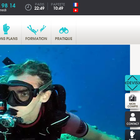
 98 14
PARIS
PAPEETE
22:49
10:49
medi
NS PLANS
FORMATION
PRATIQUE