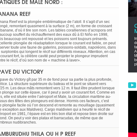
TIQUES DE MALE NORD :
ANANA REEF
nana Reef est la plongée emblématique de l’atoll. Il s’agit d’un sec
longé, remontant quasiment à la surface (2 m), en forme de croissant
 banane, d’où il tire son nom. Les tables coralliennes d’acropora ont
aucoup souffert du réchauffement des eaux dû à El Niño en 1998,
I
is beaucoup ont repoussé et les poissons sont toujours présents.
d
cellente plongée de réadaptation lorsque le courant est faible, on peut
f
server toute une faune de gaterins, poissons-soldats, napoléons, dans
A
 surplombs qui longent le récif sur différents niveaux. Attention, en cas
M
courant fort, la célèbre cavité peut projeter le plongeur imprudent
b
ntre le récif, d’où son nom de « machine à laver».
p
PAVE DU VICTORY
pave du Victory gît par 35 m de fond pour sa partie la plus profonde,
élice. La structure supérieure du bateau et le pont se situent vers
/25 m. Les deux mâts remontent vers 12 m. Il faut être prudent lorsque
n plonge sur cette épave, car il peut y avoir un courant fort. Comme en
s, elle est située entre l’aéroport et Male, la circulation maritime au-
ssus des têtes des plongeurs est dense. Hormis ces facteurs, c’est
e plongée facile où l’on descend et remonte au mouillage (quasiment
e exception aux Maldives). Cargo maldivien qui a heurté le récif de
éroport en 1981, l’épave est en très bon état et repose bien droite sur
 fond. On peut y voir des platax et barracudas, de même que de
mbreux nudibranches.
AMBURUDHU THILA OU H P REEF