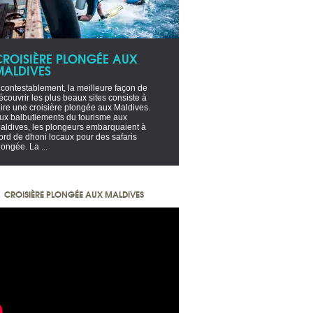
CROISIÈRE PLONGÉE AUX
MALDIVES
ncontestablement, la meilleure façon de
écouvrir les plus beaux sites consiste à
aire une croisière plongée aux Maldives.
ux balbutiements du tourisme aux
aldives, les plongeurs embarquaient à
ord de dhoni locaux pour des safaris
longée. La ...
CROISIÈRE PLONGÉE AUX MALDIVES