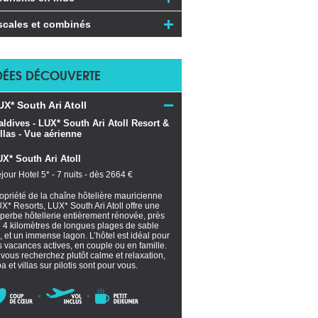
scales et combinés
DÉES DÉCOUVERTE
UX* South Ari Atoll
X* South Ari Atoll
jour Hotel 5* - 7 nuits - dès 2664 €
opriété de la chaîne hôtelière mauricienne
X* Resorts, LUX* South Ari Atoll offre une
perbe hôtellerie entièrement rénovée, près
 4 kilomètres de longues plages de sable
n, et un immense lagon. L’hôtel est idéal pour
s vacances actives, en couple ou en famille.
 vous recherchez plutôt calme et relaxation,
a et villas sur pilotis sont pour vous.