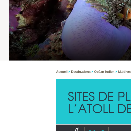
Accueil
>
Destinations
>
Océan Indien
>
Maldive
SITES DE 
L’ATOLL 