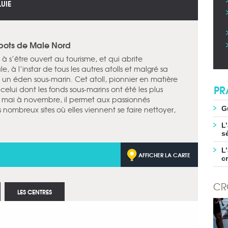
LUIE
spots de Male Nord
 à s’être ouvert au tourisme, et qui abrite
e, à l’instar de tous les autres atolls et malgré sa
t un éden sous-marin. Cet atoll, pionnier en matière
PR
lui dont les fonds sous-marins ont été les plus
e mai à novembre, il permet aux passionnés
s nombreux sites où elles viennent se faire nettoyer,
G
L
s
L
AFFICHER LA CARTE
c
CR
LES CENTRES