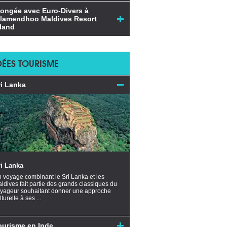
longée avec Euro-Divers à
ilamendhoo Maldives Resort
sland
DÉES TOURISME
ri Lanka
ri Lanka
 voyage combinant le Sri Lanka et les
ldives fait partie des grands classiques du
yageur souhaitant donner une approche
lturelle à ses ...
ourisme en Inde