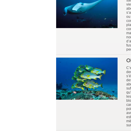
sai
vi
abo
s’
ou 
con
pl
co
ma
no
d’a
fus
per
O
C’e
de
s’
des
ab
su
qu
le
bl
ca
po
avo
es
mè
sur