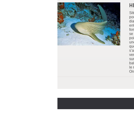
H
Si
pou
di
en
fo
se
po
un
qu
s’
ver
su
ba
le 
On