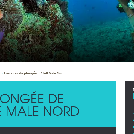
s
>
Les sites de plongée
>
Atoll Male Nord
PLONGÉE DE
DE MALE NORD