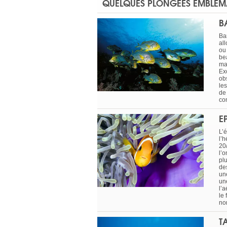
QUELQUES PLONGÉES EMBLÉMA
B
Ba
al
ou
be
ma
Ex
ob
les
de 
co
E
L’é
l’h
20
l’o
plu
de
un
un
l’a
le
no
T