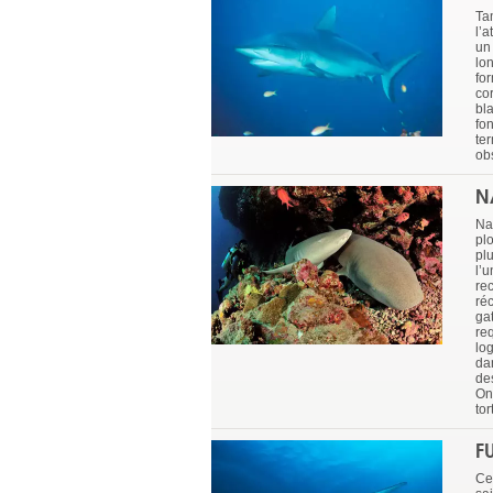
Ta
l’a
un
lon
fo
co
bl
fo
te
ob
N
Na
pl
plu
l’u
re
réc
ga
req
lo
dan
de
On
tor
F
Ce