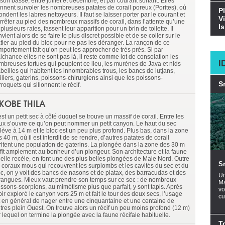
son basse, entre juillet et décembre, et par courant sortant. Elles
ennent survoler les nombreuses patates de corail poreux (Porites), où
P
ndent les labres nettoyeurs. Il faut se laisser porter par le courant et
V
arrêter au pied des nombreux massifs de corail, dans l’attente qu’une
I
plusieurs raies, fassent leur apparition pour un brin de toilette. Il
vient alors de se faire le plus discret possible et de se coller sur le
atier au pied du bloc pour ne pas les déranger. La rançon de ce
mportement fait qu’on peut les approcher de très près. Si par
lchance elles ne sont pas là, il reste comme lot de consolation les
I
mbreuses tortues qui peuplent ce lieu, les murènes de Java et nids
beilles qui habitent les innombrables trous, les bancs de lutjans,
iliers, gaterins, poissons-chirurgiens ainsi que les poissons-
S
roquets qui sillonnent le récif.
KOBE THILA
st un petit sec à côté duquel se trouve un massif de corail. Entre les
ux s’ouvre ce qu’on peut nommer un petit canyon. Le haut du sec
élève à 14 m et le bloc est un peu plus profond. Plus bas, dans la zone
 40 m, où il est interdit de se rendre, d’autres patates de corail
ritent une population de gaterins. La plongée dans la zone des 30 m
ffit amplement au bonheur d’un plongeur. Son architecture et la faune
’elle recèle, en font une des plus belles plongées de Male Nord. Outre
S
s coraux mous qui recouvrent les surplombs et les cavités du sec et du
oc, on y voit des bancs de nasons et de platax, des barracudas et des
Un
rangues. Mieux vaut prendre son temps sur ce sec : de nombreux
Ma
issons-scorpions, au mimétisme plus que parfait, y sont tapis. Après
vo
ir exploré le canyon vers 25 m et fait le tour des deux secs, l’usage
cu
t en général de nager entre une cinquantaine et une centaine de
tres plein Ouest. On trouve alors un récif un peu moins profond (12 m)
 lequel on termine la plongée avec la faune récifale habituelle.
T