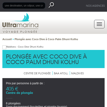
NOS AGENCES
VOYAGE PLONGÉE
Accueil
>
Plongée avec Coco Dive à Coco Palm Dhuni Kolhu
PLONGÉE AVEC COCO DIVE À
COCO PALM DHUNI KOLHU
CENTRE DE PLONGÉE
BAA ATOLL
MALDIVES
Prix par personne à partir de :
405 €
Centre de plongée
6 plongées
Sans équipement (bouteilles et plombs fournis)