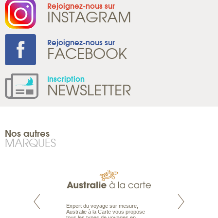
Rejoignez-nous sur
INSTAGRAM
Rejoignez-nous sur
FACEBOOK
Inscription
NEWSLETTER
Nos autres
MARQUES
te est le spécialiste
Expert du voyage sur mesure,
Parce qu’ils sont
 le Pacifique.
Australie à la Carte vous propose
passionnés d’anim
bout du monde, en
tous les types de voyages en
sauvage, l’équipe d