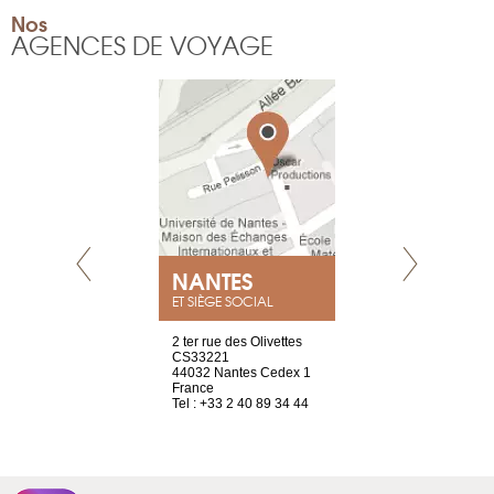
Nos
AGENCES DE VOYAGE
NEUVE
NANTES
GENÈV
ET SIÈGE SOCIAL
a-shop
2 ter rue des Olivettes
rue de Montc
el, 106
CS33221
1207 Genèv
neuve
44032 Nantes Cedex 1
Suisse
France
Tel : +41 22 
1 965 65 00
Tel : +33 2 40 89 34 44