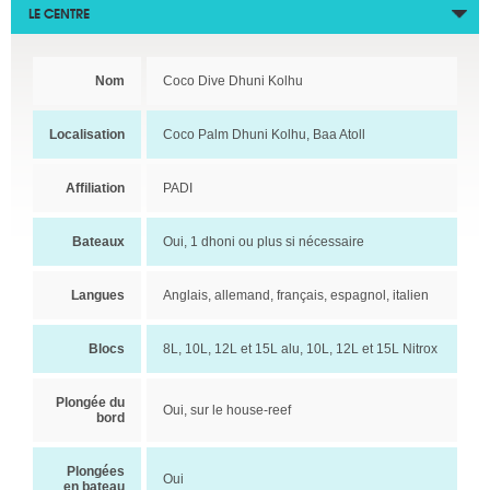
LE CENTRE
Nom
Coco Dive Dhuni Kolhu
Localisation
Coco Palm Dhuni Kolhu, Baa Atoll
Affiliation
PADI
Bateaux
Oui, 1 dhoni ou plus si nécessaire
Langues
Anglais, allemand, français, espagnol, italien
Blocs
8L, 10L, 12L et 15L alu, 10L, 12L et 15L Nitrox
Plongée du
Oui, sur le house-reef
bord
Plongées
Oui
en bateau