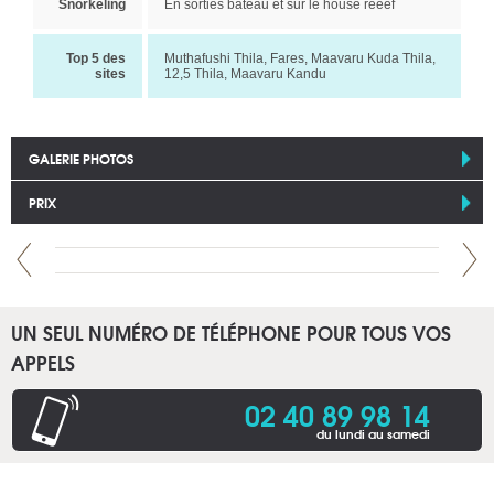
Snorkeling
En sorties bateau et sur le house reeef
Top 5 des
Muthafushi Thila, Fares, Maavaru Kuda Thila,
sites
12,5 Thila, Maavaru Kandu
GALERIE PHOTOS
PRIX
UN SEUL NUMÉRO DE TÉLÉPHONE POUR TOUS VOS
APPELS
02 40 89 98 14
du lundi au samedi