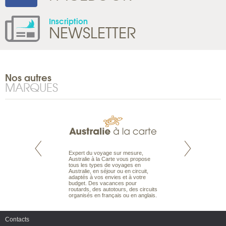
Inscription
NEWSLETTER
Nos autres
MARQUES
te est le spécialiste
Expert du voyage sur mesure,
Parce qu’ils sont
 le Pacifique.
Australie à la Carte vous propose
passionnés d’anim
bout du monde, en
tous les types de voyages en
sauvage, l’équipe d
sière, pour
Australie, en séjour ou en circuit,
carte comprend vos
ples et des îles
adaptés à vos envies et à votre
à votre service so
prenants, en hôtels
budget. Des vacances pour
voyage à la carte 
dans des pensions
routards, des autotours, des circuits
bâtir un safari à l
organisés en français ou en anglais.
envies.
Contacts