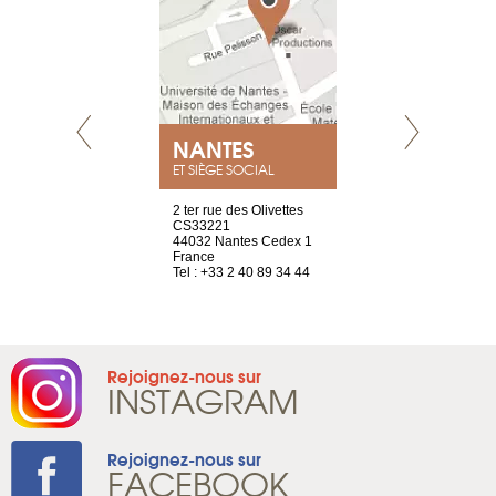
NEUVE
NANTES
GENÈV
ET SIÈGE SOCIAL
a-shop
2 ter rue des Olivettes
rue de Montc
el, 106
CS33221
1207 Genèv
neuve
44032 Nantes Cedex 1
Suisse
France
Tel : +41 22 
1 965 65 00
Tel : +33 2 40 89 34 44
Rejoignez-nous sur
INSTAGRAM
Rejoignez-nous sur
FACEBOOK