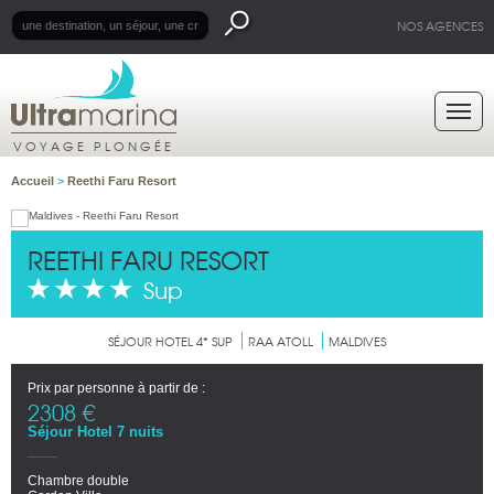
NOS AGENCES
VOYAGE PLONGÉE
Accueil
>
Reethi Faru Resort
REETHI FARU RESORT
Sup
SÉJOUR HOTEL 4* SUP
RAA ATOLL
MALDIVES
Prix par personne à partir de :
2308 €
Séjour Hotel 7 nuits
Chambre double