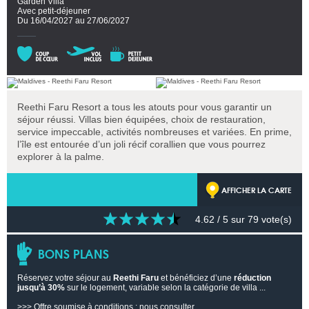
Garden Villa
Avec petit-déjeuner
Du 16/04/2027 au 27/06/2027
Reethi Faru Resort a tous les atouts pour vous garantir un
séjour réussi. Villas bien équipées, choix de restauration,
service impeccable, activités nombreuses et variées. En prime,
l’île est entourée d’un joli récif corallien que vous pourrez
explorer à la palme.
AFFICHER LA CARTE
4.62
/ 5 sur
79
vote(s)
BONS PLANS
Réservez votre séjour au
Reethi Faru
et bénéficiez d’une
réduction
jusqu’à 30%
sur le logement, variable selon la catégorie de villa ...
>>> Offre soumise à conditions : nous consulter.