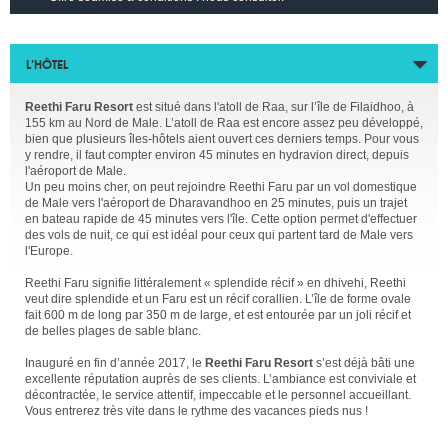
L’HÔTEL
Reethi Faru Resort
est situé dans l'atoll de Raa, sur l’île de Filaidhoo, à
155 km au Nord de Male. L’atoll de Raa est encore assez peu développé,
bien que plusieurs îles-hôtels aient ouvert ces derniers temps. Pour vous
y rendre, il faut compter environ 45 minutes en hydravion direct, depuis
l'aéroport de Male.
Un peu moins cher, on peut rejoindre Reethi Faru par un vol domestique
de Male vers l'aéroport de Dharavandhoo en 25 minutes, puis un trajet
en bateau rapide de 45 minutes vers l'île. Cette option permet d'effectuer
des vols de nuit, ce qui est idéal pour ceux qui partent tard de Male vers
l'Europe.
Reethi Faru signifie littéralement « splendide récif » en dhivehi, Reethi
veut dire splendide et un Faru est un récif corallien. L’île de forme ovale
fait 600 m de long par 350 m de large, et est entourée par un joli récif et
de belles plages de sable blanc.
Inauguré en fin d’année 2017, le
Reethi Faru Resort
s’est déjà bâti une
excellente réputation auprès de ses clients. L’ambiance est conviviale et
décontractée, le service attentif, impeccable et le personnel accueillant.
Vous entrerez très vite dans le rythme des vacances pieds nus !