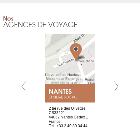
Nos
AGENCES DE VOYAGE
NEUVE
NANTES
GENÈV
ET SIÈGE SOCIAL
a-shop
2 ter rue des Olivettes
rue de Montc
el, 106
CS33221
1207 Genèv
neuve
44032 Nantes Cedex 1
Suisse
France
Tel : +41 22 
1 965 65 00
Tel : +33 2 40 89 34 44