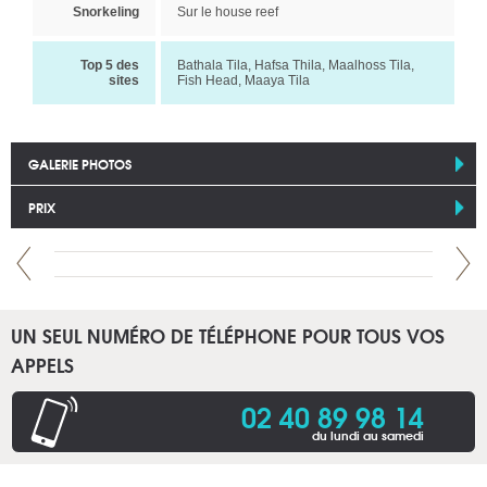
Snorkeling
Sur le house reef
Top 5 des
Bathala Tila, Hafsa Thila, Maalhoss Tila,
sites
Fish Head, Maaya Tila
GALERIE PHOTOS
PRIX
UN SEUL NUMÉRO DE TÉLÉPHONE POUR TOUS VOS
APPELS
02 40 89 98 14
du lundi au samedi