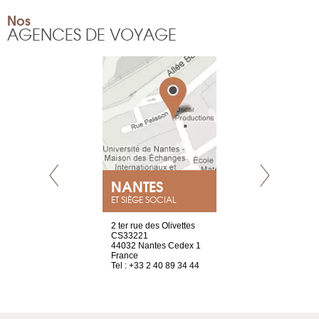
Nos
AGENCES DE VOYAGE
NEUVE
NANTES
GENÈV
ET SIÈGE SOCIAL
a-shop
2 ter rue des Olivettes
rue de Montc
el, 106
CS33221
1207 Genèv
neuve
44032 Nantes Cedex 1
Suisse
France
Tel : +41 22 
1 965 65 00
Tel : +33 2 40 89 34 44