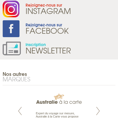
Rejoignez-nous sur
INSTAGRAM
Rejoignez-nous sur
FACEBOOK
Inscription
NEWSLETTER
Nos autres
MARQUES
te est le spécialiste
Expert du voyage sur mesure,
Parce qu’ils sont
 le Pacifique.
Australie à la Carte vous propose
passionnés d’anim