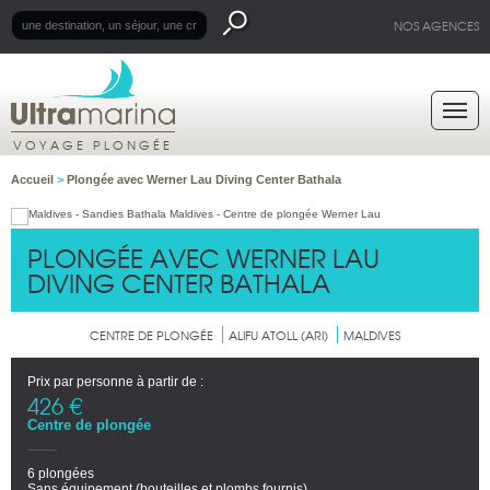
NOS AGENCES
VOYAGE PLONGÉE
Accueil
>
Plongée avec Werner Lau Diving Center Bathala
PLONGÉE AVEC WERNER LAU
DIVING CENTER BATHALA
CENTRE DE PLONGÉE
ALIFU ATOLL (ARI)
MALDIVES
Prix par personne à partir de :
426 €
Centre de plongée
6 plongées
Sans équipement (bouteilles et plombs fournis)