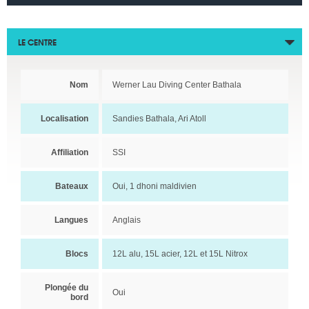
LE CENTRE
Nom
Werner Lau Diving Center Bathala
Localisation
Sandies Bathala, Ari Atoll
Affiliation
SSI
Bateaux
Oui, 1 dhoni maldivien
Langues
Anglais
Blocs
12L alu, 15L acier, 12L et 15L Nitrox
Plongée du
Oui
bord