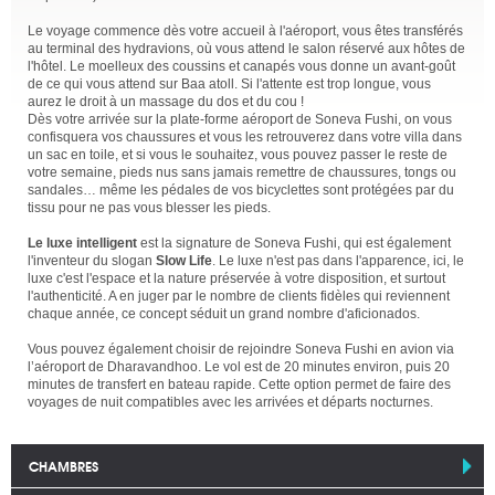
Le voyage commence dès votre accueil à l'aéroport, vous êtes transférés
au terminal des hydravions, où vous attend le salon réservé aux hôtes de
l'hôtel. Le moelleux des coussins et canapés vous donne un avant-goût
de ce qui vous attend sur Baa atoll. Si l'attente est trop longue, vous
aurez le droit à un massage du dos et du cou !
Dès votre arrivée sur la plate-forme aéroport de Soneva Fushi, on vous
confisquera vos chaussures et vous les retrouverez dans votre villa dans
un sac en toile, et si vous le souhaitez, vous pouvez passer le reste de
votre semaine, pieds nus sans jamais remettre de chaussures, tongs ou
sandales… même les pédales de vos bicyclettes sont protégées par du
tissu pour ne pas vous blesser les pieds.
Le luxe intelligent
est la signature de Soneva Fushi, qui est également
l'inventeur du slogan
Slow Life
. Le luxe n'est pas dans l'apparence, ici, le
luxe c'est l'espace et la nature préservée à votre disposition, et surtout
l'authenticité. A en juger par le nombre de clients fidèles qui reviennent
chaque année, ce concept séduit un grand nombre d'aficionados.
Vous pouvez également choisir de rejoindre Soneva Fushi en avion via
l’aéroport de Dharavandhoo. Le vol est de 20 minutes environ, puis 20
minutes de transfert en bateau rapide. Cette option permet de faire des
voyages de nuit compatibles avec les arrivées et départs nocturnes.
CHAMBRES