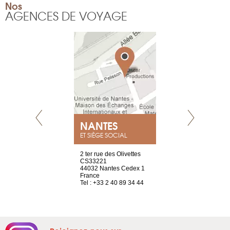
Nos
AGENCES DE VOYAGE
NEUVE
NANTES
GENÈV
ET SIÈGE SOCIAL
a-shop
2 ter rue des Olivettes
rue de Montc
el, 106
CS33221
1207 Genèv
neuve
44032 Nantes Cedex 1
Suisse
France
Tel : +41 22 
1 965 65 00
Tel : +33 2 40 89 34 44