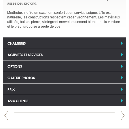
assez peu profond.
Medhufushi offre un excellent confort et un service soigné. L'île est
naturelle, les constructions respectent cet environnement. Les matériaux
utilisés, bois et pierre, s'intègrent merveilleusement bien dans la verdure
et le bleu turquoise à perte de vue.
CHAMBRES
ACTIVITÉS ET SERVICES
OPTIONS
GALERIE PHOTOS
PRIX
AVIS CLIENTS