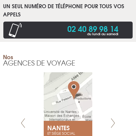
UN SEUL NUMÉRO DE TÉLÉPHONE POUR TOUS VOS
APPELS
02 40 89 98 14
du lundi au samedi
Nos
AGENCES DE VOYAGE
NEUVE
NANTES
GENÈV
ET SIÈGE SOCIAL