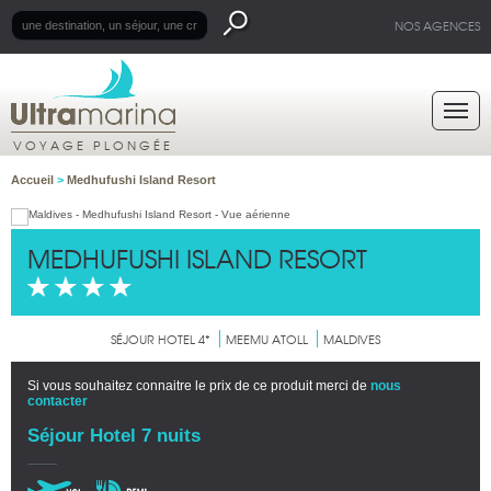
NOS AGENCES
VOYAGE PLONGÉE
Accueil
>
Medhufushi Island Resort
MEDHUFUSHI ISLAND RESORT
SÉJOUR HOTEL 4*
MEEMU ATOLL
MALDIVES
Si vous souhaitez connaitre le prix de ce produit merci de
nous
contacter
Séjour Hotel 7 nuits