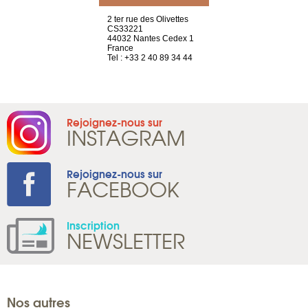
a-shop
2 ter rue des Olivettes
rue de Montc
el, 106
CS33221
1207 Genèv
neuve
44032 Nantes Cedex 1
Suisse
France
Tel : +41 22 
1 965 65 00
Tel : +33 2 40 89 34 44
Rejoignez-nous sur
INSTAGRAM
Rejoignez-nous sur
FACEBOOK
Inscription
NEWSLETTER
Nos autres