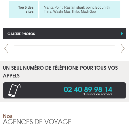
Top 5 des
Manta Point, Rasfari shark point, Boduhithi
sites
Thila, Washi Mas Thila, Madi Gaa
GALERIE PHOTOS
UN SEUL NUMÉRO DE TÉLÉPHONE POUR TOUS VOS
APPELS
02 40 89 98 14
du lundi au samedi
Nos
AGENCES DE VOYAGE