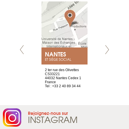
NEUVE
NANTES
GENÈV
ET SIÈGE SOCIAL
a-shop
2 ter rue des Olivettes
rue de Montc
el, 106
CS33221
1207 Genèv
neuve
44032 Nantes Cedex 1
Suisse
France
Tel : +41 22 
1 965 65 00
Tel : +33 2 40 89 34 44
Rejoignez-nous sur
INSTAGRAM