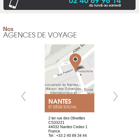
du lundi au samedi
Nos
AGENCES DE VOYAGE
NEUVE
NANTES
GENÈV
ET SIÈGE SOCIAL
a-shop
2 ter rue des Olivettes
rue de Montc
el, 106
CS33221
1207 Genèv
neuve
44032 Nantes Cedex 1
Suisse
France
Tel : +41 22 
1 965 65 00
Tel : +33 2 40 89 34 44