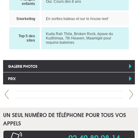
Oui. Cours dès 8 ans
enfants
Snorkeling
En sorties bateau et sur le house reef
Kuda Rah Thila, Broken Rock, épave du
Top 5 des
Kudhimaa, 7th Heaven, Maamigili pour
sites
requins-baleines
GALERIE PHOTOS
PRIX
UN SEUL NUMÉRO DE TÉLÉPHONE POUR TOUS VOS
APPELS
02 40 89 98 14