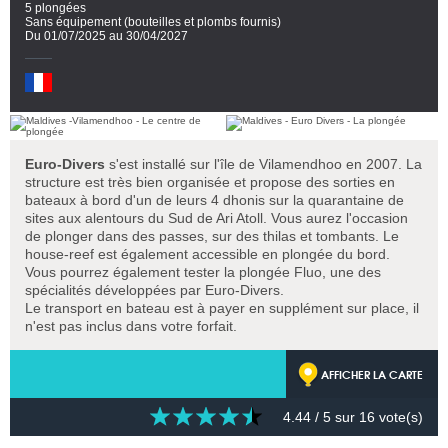
5 plongées
Sans équipement (bouteilles et plombs fournis)
Du 01/07/2025 au 30/04/2027
Euro-Divers
s'est installé sur l'île de Vilamendhoo en 2007. La
structure est très bien organisée et propose des sorties en
bateaux à bord d'un de leurs 4 dhonis sur la quarantaine de
sites aux alentours du Sud de Ari Atoll. Vous aurez l'occasion
de plonger dans des passes, sur des thilas et tombants. Le
house-reef est également accessible en plongée du bord.
Vous pourrez également tester la plongée Fluo, une des
spécialités développées par Euro-Divers.
Le transport en bateau est à payer en supplément sur place, il
n'est pas inclus dans votre forfait.
AFFICHER LA CARTE
4.44
/ 5 sur
16
vote(s)