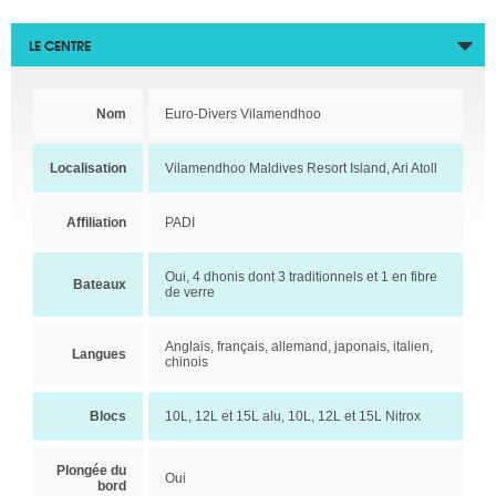
LE CENTRE
Nom
Euro-Divers Vilamendhoo
Localisation
Vilamendhoo Maldives Resort Island, Ari Atoll
Affiliation
PADI
Oui, 4 dhonis dont 3 traditionnels et 1 en fibre
Bateaux
de verre
Anglais, français, allemand, japonais, italien,
Langues
chinois
Blocs
10L, 12L et 15L alu, 10L, 12L et 15L Nitrox
Plongée du
Oui
bord