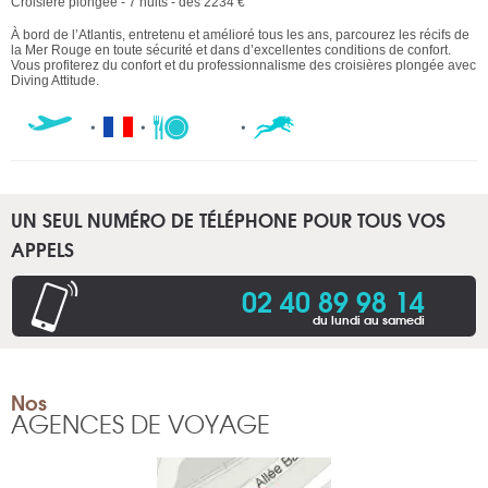
Croisière plongée - 7 nuits - dès 2234 €
À bord de l’Atlantis, entretenu et amélioré tous les ans, parcourez les récifs de
la Mer Rouge en toute sécurité et dans d’excellentes conditions de confort.
Vous profiterez du confort et du professionnalisme des croisières plongée avec
Diving Attitude.
UN SEUL NUMÉRO DE TÉLÉPHONE POUR TOUS VOS
APPELS
02 40 89 98 14
du lundi au samedi
Nos
AGENCES DE VOYAGE