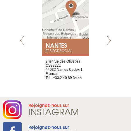
NEUVE
NANTES
GENÈV
ET SIÈGE SOCIAL
a-shop
2 ter rue des Olivettes
rue de Montc
el, 106
CS33221
1207 Genèv
neuve
44032 Nantes Cedex 1
Suisse
France
Tel : +41 22 
1 965 65 00
Tel : +33 2 40 89 34 44
Rejoignez-nous sur
INSTAGRAM
Rejoignez-nous sur