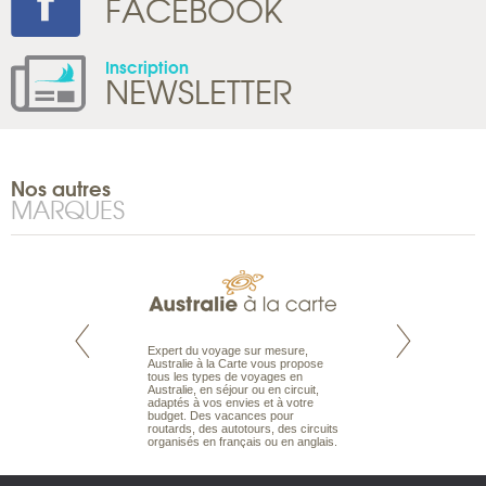
FACEBOOK
Inscription
NEWSLETTER
Nos autres
MARQUES
te est le spécialiste
Expert du voyage sur mesure,
Parce qu’ils sont
 le Pacifique.
Australie à la Carte vous propose
passionnés d’anim
bout du monde, en
tous les types de voyages en
sauvage, l’équipe d
sière, pour
Australie, en séjour ou en circuit,
carte comprend vos
ples et des îles
adaptés à vos envies et à votre
à votre service so
prenants, en hôtels
budget. Des vacances pour
voyage à la carte 
dans des pensions
routards, des autotours, des circuits
bâtir un safari à l
organisés en français ou en anglais.
envies.