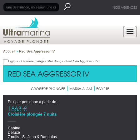
NOS AGENCES
VOYAGE PLONGÉE
Accueil
>
Red Sea Aggressor IV
RED SEA AGGRESSOR IV
CROISIÈRE PLONGÉE
MARSA ALAM
EGYPTE
Prix par personne à partir de :
1863 €
Croisière plongée 7 nuits
Cabine
Deluxe
7 nuits - St. John & Daedalus