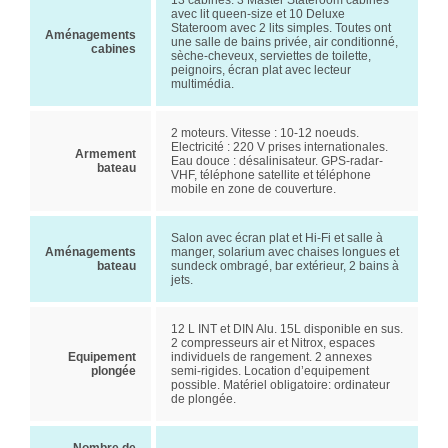
13 cabines. 3 Master Stateroom cabines
avec lit queen-size et 10 Deluxe
Stateroom avec 2 lits simples. Toutes ont
Aménagements
une salle de bains privée, air conditionné,
cabines
sèche-cheveux, serviettes de toilette,
peignoirs, écran plat avec lecteur
multimédia.
2 moteurs. Vitesse : 10-12 noeuds.
Electricité : 220 V prises internationales.
Armement
Eau douce : désalinisateur. GPS-radar-
bateau
VHF, téléphone satellite et téléphone
mobile en zone de couverture.
Salon avec écran plat et Hi-Fi et salle à
Aménagements
manger, solarium avec chaises longues et
bateau
sundeck ombragé, bar extérieur, 2 bains à
jets.
12 L INT et DIN Alu. 15L disponible en sus.
2 compresseurs air et Nitrox, espaces
Equipement
individuels de rangement. 2 annexes
plongée
semi-rigides. Location d’equipement
possible. Matériel obligatoire: ordinateur
de plongée.