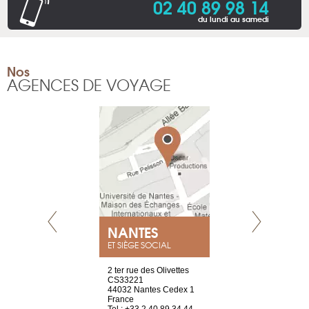
02 40 89 98 14
du lundi au samedi
Nos
AGENCES DE VOYAGE
NEUVE
NANTES
GENÈV
ET SIÈGE SOCIAL
a-shop
2 ter rue des Olivettes
rue de Montc
el, 106
CS33221
1207 Genèv
neuve
44032 Nantes Cedex 1
Suisse
France
Tel : +41 22 