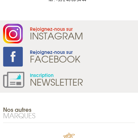
1 965 65 00
Tel : +33 2 40 89 34 44
Rejoignez-nous sur
INSTAGRAM
Rejoignez-nous sur
FACEBOOK
Inscription
NEWSLETTER
Nos autres
MARQUES