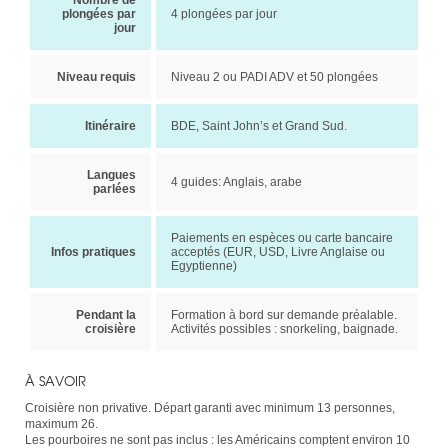
Nombre de
plongées par
4 plongées par jour
jour
Niveau requis
Niveau 2 ou PADI ADV et 50 plongées
Itinéraire
BDE, Saint John’s et Grand Sud.
Langues
4 guides: Anglais, arabe
parlées
Paiements en espèces ou carte bancaire
Infos pratiques
acceptés (EUR, USD, Livre Anglaise ou
Egyptienne)
Pendant la
Formation à bord sur demande préalable.
croisière
Activités possibles : snorkeling, baignade.
À SAVOIR
Croisière non privative. Départ garanti avec minimum 13 personnes,
maximum 26.
Les pourboires ne sont pas inclus : les Américains comptent environ 10