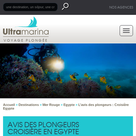
NOS AGENCES
VOYAGE PLONGÉE
Accueil
>
Destinations
>
Mer Rouge
>
Egypte
>
L’avis des plongeurs : Croisière
Egypte
AVIS DES PLONGEURS
CROISIÈRE EN EGYPTE