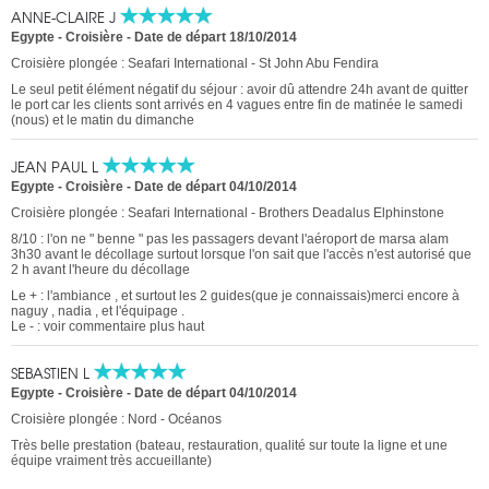
ANNE-CLAIRE J
Egypte - Croisière
-
Date de départ 18/10/2014
Croisière plongée : Seafari International - St John Abu Fendira
Le seul petit élément négatif du séjour : avoir dû attendre 24h avant de quitter
le port car les clients sont arrivés en 4 vagues entre fin de matinée le samedi
(nous) et le matin du dimanche
JEAN PAUL L
Egypte - Croisière
-
Date de départ 04/10/2014
Croisière plongée : Seafari International - Brothers Deadalus Elphinstone
8/10 : l'on ne " benne " pas les passagers devant l'aéroport de marsa alam
3h30 avant le décollage surtout lorsque l'on sait que l'accès n'est autorisé que
2 h avant l'heure du décollage
Le + : l'ambiance , et surtout les 2 guides(que je connaissais)merci encore à
naguy , nadia , et l'équipage .
Le - : voir commentaire plus haut
SEBASTIEN L
Egypte - Croisière
-
Date de départ 04/10/2014
Croisière plongée : Nord - Océanos
Très belle prestation (bateau, restauration, qualité sur toute la ligne et une
équipe vraiment très accueillante)