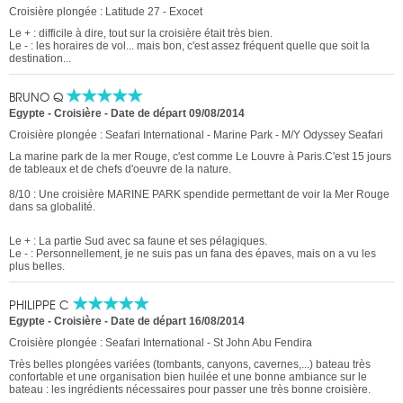
Croisière plongée : Latitude 27 - Exocet
Le + : difficile à dire, tout sur la croisière était très bien.
Le - : les horaires de vol... mais bon, c'est assez fréquent quelle que soit la
destination...
BRUNO Q
Egypte - Croisière
-
Date de départ 09/08/2014
Croisière plongée : Seafari International - Marine Park - M/Y Odyssey Seafari
La marine park de la mer Rouge, c'est comme Le Louvre à Paris.C'est 15 jours
de tableaux et de chefs d'oeuvre de la nature.
8/10 : Une croisière MARINE PARK spendide permettant de voir la Mer Rouge
dans sa globalité.
Le + : La partie Sud avec sa faune et ses pélagiques.
Le - : Personnellement, je ne suis pas un fana des épaves, mais on a vu les
plus belles.
PHILIPPE C
Egypte - Croisière
-
Date de départ 16/08/2014
Croisière plongée : Seafari International - St John Abu Fendira
Très belles plongées variées (tombants, canyons, cavernes,...) bateau très
confortable et une organisation bien huilée et une bonne ambiance sur le
bateau : les ingrédients nécessaires pour passer une très bonne croisière.