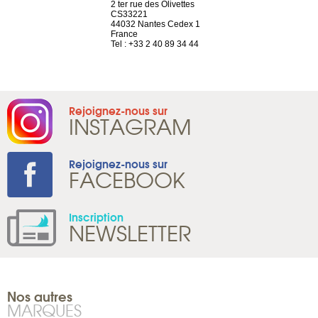
a-shop
2 ter rue des Olivettes
rue de Montc
el, 106
CS33221
1207 Genèv
neuve
44032 Nantes Cedex 1
Suisse
France
Tel : +41 22 
1 965 65 00
Tel : +33 2 40 89 34 44
Rejoignez-nous sur
INSTAGRAM
Rejoignez-nous sur
FACEBOOK
Inscription
NEWSLETTER
Nos autres
MARQUES