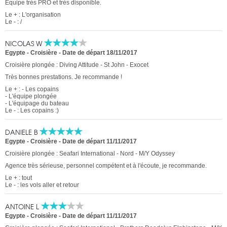
Equipe très PRO et très disponible.
Le + : L'organisation
Le - : /
NICOLAS W
Egypte - Croisière
-
Date de départ 18/11/2017
Croisière plongée : Diving Attitude - St John - Exocet
Très bonnes prestations. Je recommande !
Le + : - Les copains
- L'équipe plongée
- L'équipage du bateau
Le - : Les copains :)
DANIELE B
Egypte - Croisière
-
Date de départ 11/11/2017
Croisière plongée : Seafari International - Nord - M/Y Odyssey
Agence très sérieuse, personnel compétent et à l'écoute, je recommande.
Le + : tout
Le - : les vols aller et retour
ANTOINE L
Egypte - Croisière
-
Date de départ 11/11/2017