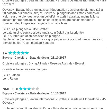
Croisière plongée : Seafari International - Brothers Deadalus Elphinstone - M/Y
Odyssey
Odyssey : Bateau très bien mais surfréquentation des sites de plongée (15 à
20 bateaux sur chaque site, et jusqu'à 50 plongeurs dans mon champs de
vision sur une plongée avec un bel effet jacuzzi) Il aurait au moins fallu se
décaler par rapport aux autres bateaux mais malgré nos demandes le
Directeur de plongée n'a pas jugé bon de le faire
Le + : Les plongées à Little Brother
Le bateau et le service à bord (mais ce n'&était pas la priorité)
Le - : Surfréquentation des sites de plongée
Faible faune (coparativement à ce que j'ai pu voir il y a quelques années en
Egypte, ou tout récemment au Soudan)
J A
Egypte - Croisière
-
Date de départ 28/10/2017
Croisière plongée : Diving Attitude - Réserve Australe - Exocet
Grande et belle croisière plongeo
Le + : Bateau
Le - : Retour
ISABELLE B
Egypte - Croisière
-
Date de départ 14/10/2017
Croisière plongée : Seafari International - Brothers Deadalus Elphinstone - M/Y
Odyssey
Un bateau magnifique, des récifs coralliens de toute beauté, mais beaucoup