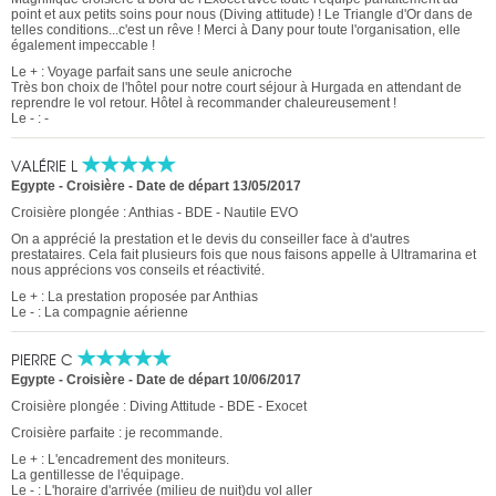
point et aux petits soins pour nous (Diving attitude) ! Le Triangle d'Or dans de
telles conditions...c'est un rêve ! Merci à Dany pour toute l'organisation, elle
également impeccable !
Le + : Voyage parfait sans une seule anicroche
Très bon choix de l'hôtel pour notre court séjour à Hurgada en attendant de
reprendre le vol retour. Hôtel à recommander chaleureusement !
Le - : -
VALÉRIE L
Egypte - Croisière
-
Date de départ 13/05/2017
Croisière plongée : Anthias - BDE - Nautile EVO
On a apprécié la prestation et le devis du conseiller face à d'autres
prestataires. Cela fait plusieurs fois que nous faisons appelle à Ultramarina et
nous apprécions vos conseils et réactivité.
Le + : La prestation proposée par Anthias
Le - : La compagnie aérienne
PIERRE C
Egypte - Croisière
-
Date de départ 10/06/2017
Croisière plongée : Diving Attitude - BDE - Exocet
Croisière parfaite : je recommande.
Le + : L'encadrement des moniteurs.
La gentillesse de l'équipage.
Le - : L'horaire d'arrivée (milieu de nuit)du vol aller