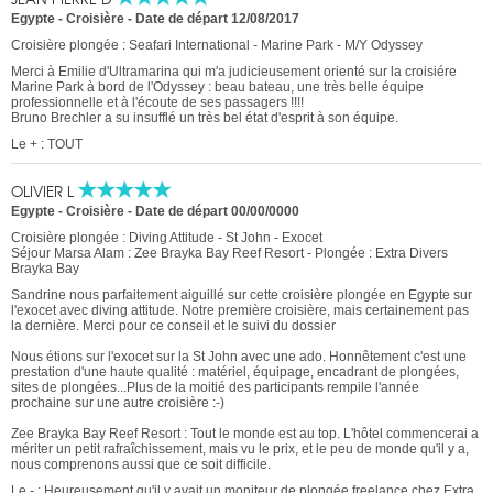
Egypte - Croisière
-
Date de départ 12/08/2017
Croisière plongée : Seafari International - Marine Park - M/Y Odyssey
Merci à Emilie d'Ultramarina qui m'a judicieusement orienté sur la croisiére
Marine Park à bord de l'Odyssey : beau bateau, une très belle équipe
professionnelle et à l'écoute de ses passagers !!!!
Bruno Brechler a su insufflé un très bel état d'esprit à son équipe.
Le + : TOUT
OLIVIER L
Egypte - Croisière
-
Date de départ 00/00/0000
Croisière plongée : Diving Attitude - St John - Exocet
Séjour Marsa Alam : Zee Brayka Bay Reef Resort - Plongée : Extra Divers
Brayka Bay
Sandrine nous parfaitement aiguillé sur cette croisière plongée en Egypte sur
l'exocet avec diving attitude. Notre première croisière, mais certainement pas
la dernière. Merci pour ce conseil et le suivi du dossier
Nous étions sur l'exocet sur la St John avec une ado. Honnêtement c'est une
prestation d'une haute qualité : matériel, équipage, encadrant de plongées,
sites de plongées...Plus de la moitié des participants rempile l'année
prochaine sur une autre croisière :-)
Zee Brayka Bay Reef Resort : Tout le monde est au top. L'hôtel commencerai a
mériter un petit rafraîchissement, mais vu le prix, et le peu de monde qu'il y a,
nous comprenons aussi que ce soit difficile.
Le - : Heureusement qu'il y avait un moniteur de plongée freelance chez Extra