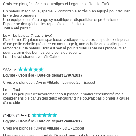
Croisière plongée : Anthias - Vertiges et Légendes - Nautile EVO
Un bateau magnifique, spacieux, confortable et très bien équipé pour faciliter
la vie des plongeurs.
Une équipe et un équipage sympathiques, disponibles et professionnels.
Et pour ne rien gâcher, les repas étaient délicieux.
Tout a été parfait !
Le + : Le bateau (Nautile Evo)!
Plateforme d'équipement spacieuse, zodiaques rapides et spacieux disposant
d'une petite échelle (très rare en mer rouge !), une échelle en escalier pour
remonter sur le bateau : tout est pensé pour faciliter la vie des plongeurs et
pour garantir des bonnes conditions de sécurité !
Le - : Le vol charter avec Air Cairo
SAMI A
Egypte - Croisière
-
Date de départ 17/07/2017
Croisière plongée : Diving Attitude - Latitude 27 - Exocet
Le + : Tout
Le - : Un peu plus d'encadrement pour plongeur moins expérimenté mais
compréhensible car un des deux encadrants ne pouvait pas plonger à cause
d'une otite.
CHRISTOPHE R
Egypte - Croisière
-
Date de départ 24/06/2017
Croisière plongée : Diving Attitude - BDE - Exocet
Magnifique croisière à bord de l'Exocet avec toute l'équipe parfaitement au