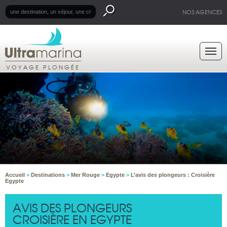
NOS AGENCES
VOYAGE PLONGÉE
Accueil
>
Destinations
>
Mer Rouge
>
Egypte
>
L’avis des plongeurs : Croisière
Egypte
AVIS DES PLONGEURS
CROISIÈRE EN EGYPTE