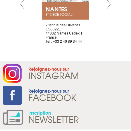
NEUVE
NANTES
GENÈV
ET SIÈGE SOCIAL
a-shop
2 ter rue des Olivettes
rue de Montc
el, 106
CS33221
1207 Genèv
neuve
44032 Nantes Cedex 1
Suisse
France
Tel : +41 22 
1 965 65 00
Tel : +33 2 40 89 34 44
Rejoignez-nous sur
INSTAGRAM
Rejoignez-nous sur
FACEBOOK
Inscription
NEWSLETTER