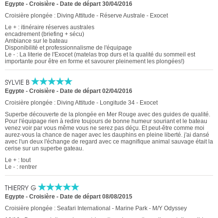
Egypte - Croisière
-
Date de départ 30/04/2016
Croisière plongée : Diving Attitude - Réserve Australe - Exocet
Le + : itinéraire réserves australes
encadrement (briefing + sécu)
Ambiance sur le bateau
Disponibilité et professionnalisme de l'équipage
Le - : La literie de l'Exocet (matelas trop durs et la qualité du sommeil est
importante pour être en forme et savourer pleinement les plongées!)
SYLVIE B
Egypte - Croisière
-
Date de départ 02/04/2016
Croisière plongée : Diving Attitude - Longitude 34 - Exocet
Superbe découverte de la plongée en Mer Rouge avec des guides de qualité.
Pour l'équipage rien à redire toujours de bonne humeur souriant et le bateau
venez voir par vous même vous ne serez pas déçu. Et peut-être comme moi
aurez-vous la chance de nager avec les dauphins en pleine liberté. j'ai dansé
avec l'un deux l'échange de regard avec ce magnifique animal sauvage était la
cerise sur un superbe gateau.
Le + : tout
Le - : rentrer
THIERRY G
Egypte - Croisière
-
Date de départ 08/08/2015
Croisière plongée : Seafari International - Marine Park - M/Y Odyssey