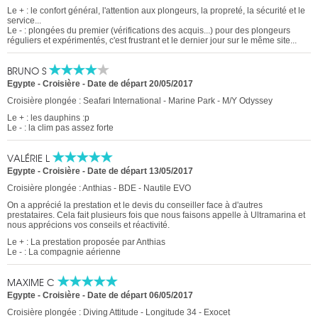
Le + : le confort général, l'attention aux plongeurs, la propreté, la sécurité et le
service...
Le - : plongées du premier (vérifications des acquis...) pour des plongeurs
réguliers et expérimentés, c'est frustrant et le dernier jour sur le même site...
BRUNO S
Egypte - Croisière
-
Date de départ 20/05/2017
Croisière plongée : Seafari International - Marine Park - M/Y Odyssey
Le + : les dauphins :p
Le - : la clim pas assez forte
VALÉRIE L
Egypte - Croisière
-
Date de départ 13/05/2017
Croisière plongée : Anthias - BDE - Nautile EVO
On a apprécié la prestation et le devis du conseiller face à d'autres
prestataires. Cela fait plusieurs fois que nous faisons appelle à Ultramarina et
nous apprécions vos conseils et réactivité.
Le + : La prestation proposée par Anthias
Le - : La compagnie aérienne
MAXIME C
Egypte - Croisière
-
Date de départ 06/05/2017
Croisière plongée : Diving Attitude - Longitude 34 - Exocet