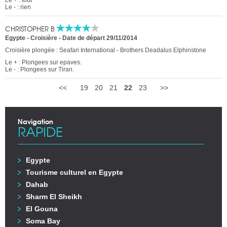
Le + : tout
Le - : rien
CHRISTOPHER B
Egypte - Croisière
-
Date de départ 29/11/2014
Croisière plongée : Seafari International - Brothers Deadalus Elphinstone
Le + : Plongees sur epaves.
Le - : Plongees sur Tiran.
<<
19
20
21
22
23
>>
Navigation
RAPIDE
Egypte
Tourisme culturel en Egypte
Dahab
Sharm El Sheikh
El Gouna
Soma Bay