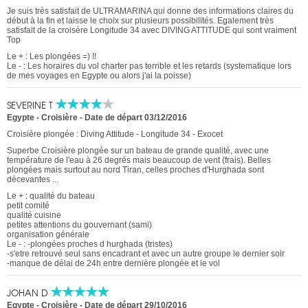
Je suis très satisfait de ULTRAMARINA qui donne des informations claires du
début à la fin et laisse le choix sur plusieurs possibilités. Egalement très
satisfait de la croisère Longitude 34 avec DIVING ATTITUDE qui sont vraiment
Top
Le + : Les plongées =) !!
Le - : Les horaires du vol charter pas terrible et les retards (systematique lors
de mes voyages en Egypte ou alors j'ai la poisse)
SEVERINE T
Egypte - Croisière
-
Date de départ 03/12/2016
Croisière plongée : Diving Attitude - Longitude 34 - Exocet
Superbe Croisière plongée sur un bateau de grande qualité, avec une
température de l'eau à 26 degrés mais beaucoup de vent (frais). Belles
plongées mais surtout au nord Tiran, celles proches d'Hurghada sont
décevantes ...
Le + : qualité du bateau
petit comité
qualité cuisine
petites attentions du gouvernant (sami)
organisation générale
Le - : -plongées proches d hurghada (tristes)
-s'etre retrouvé seul sans encadrant et avec un autre groupe le dernier soir
-manque de délai de 24h entre dernière plongée et le vol
JOHAN D
Egypte - Croisière
-
Date de départ 29/10/2016