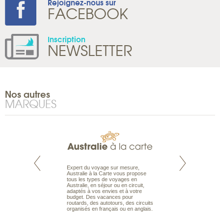
Rejoignez-nous sur
FACEBOOK
Inscription
NEWSLETTER
Nos autres
MARQUES
te est le spécialiste
Expert du voyage sur mesure,
Parce qu’ils sont
 le Pacifique.
Australie à la Carte vous propose
passionnés d’anim
bout du monde, en
tous les types de voyages en
sauvage, l’équipe d
sière, pour
Australie, en séjour ou en circuit,
carte comprend vos
ples et des îles
adaptés à vos envies et à votre
à votre service so
prenants, en hôtels
budget. Des vacances pour
voyage à la carte 
dans des pensions
routards, des autotours, des circuits
bâtir un safari à l
organisés en français ou en anglais.
envies.