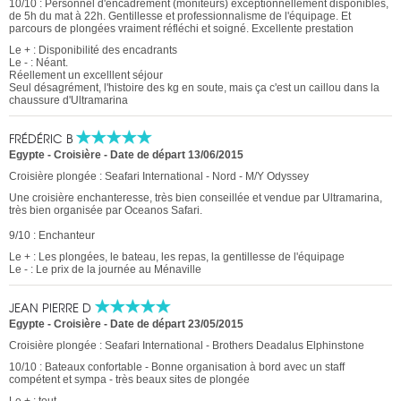
10/10 : Personnel d'encadrement (moniteurs) exceptionnellement disponibles,
de 5h du mat à 22h. Gentillesse et professionnalisme de l'équipage. Et
parcours de plongées vraiment réfléchi et soigné. Excellente prestation
Le + : Disponibilité des encadrants
Le - : Néant.
Réellement un excelllent séjour
Seul désagrément, l'histoire des kg en soute, mais ça c'est un caillou dans la
chaussure d'Ultramarina
FRÉDÉRIC B
Egypte - Croisière
-
Date de départ 13/06/2015
Croisière plongée : Seafari International - Nord - M/Y Odyssey
Une croisière enchanteresse, très bien conseillée et vendue par Ultramarina,
très bien organisée par Oceanos Safari.
9/10 : Enchanteur
Le + : Les plongées, le bateau, les repas, la gentillesse de l'équipage
Le - : Le prix de la journée au Ménaville
JEAN PIERRE D
Egypte - Croisière
-
Date de départ 23/05/2015
Croisière plongée : Seafari International - Brothers Deadalus Elphinstone
10/10 : Bateaux confortable - Bonne organisation à bord avec un staff
compétent et sympa - très beaux sites de plongée