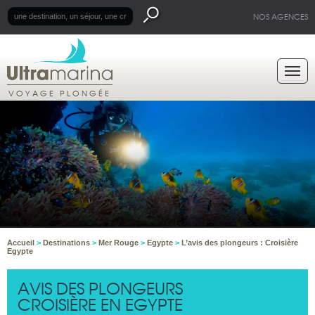
NOS AGENCES
VOYAGE PLONGÉE
Accueil
>
Destinations
>
Mer Rouge
>
Egypte
>
L’avis des plongeurs : Croisière
Egypte
AVIS DES PLONGEURS
CROISIÈRE EN EGYPTE