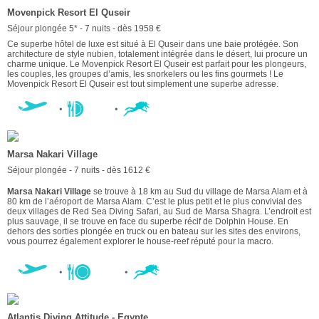
Movenpick Resort El Quseir
Séjour plongée 5* - 7 nuits - dès 1958 €
Ce superbe hôtel de luxe est situé à El Quseir dans une baie protégée. Son
architecture de style nubien, totalement intégrée dans le désert, lui procure un
charme unique. Le Movenpick Resort El Quseir est parfait pour les plongeurs,
les couples, les groupes d’amis, les snorkelers ou les fins gourmets ! Le
Movenpick Resort El Quseir est tout simplement une superbe adresse.
Marsa Nakari Village
Séjour plongée - 7 nuits - dès 1612 €
Marsa Nakari Village
se trouve à 18 km au Sud du village de Marsa Alam et à
80 km de l’aéroport de Marsa Alam. C’est le plus petit et le plus convivial des
deux villages de Red Sea Diving Safari, au Sud de Marsa Shagra. L’endroit est
plus sauvage, il se trouve en face du superbe récif de Dolphin House. En
dehors des sorties plongée en truck ou en bateau sur les sites des environs,
vous pourrez également explorer le house-reef réputé pour la macro.
Atlantis Diving Attitude - Egypte