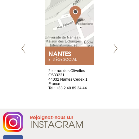
NEUVE
NANTES
GENÈV
ET SIÈGE SOCIAL
a-shop
2 ter rue des Olivettes
rue de Montc
el, 106
CS33221
1207 Genèv
neuve
44032 Nantes Cedex 1
Suisse
France
Tel : +41 22 
1 965 65 00
Tel : +33 2 40 89 34 44
Rejoignez-nous sur
INSTAGRAM