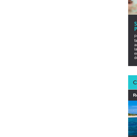
P
P
f
a
l
e
d
C
R