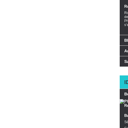
R
Ro
de
Ph
s’
B
A
S
I
B
B
Sé