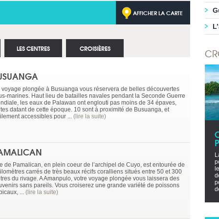
G
AFFICHER LA CARTE
L
LES CENTRES
CROISIÈRES
CR
USUANGA
 voyage plongée à Busuanga vous réservera de belles découvertes
us-marines. Haut lieu de batailles navales pendant la Seconde Guerre
ndiale, les eaux de Palawan ont englouti pas moins de 34 épaves,
utes datant de cette époque. 10 sont à proximité de Busuanga, et
cilement accessibles pour ...
(lire la suite)
P
AMALICAN
L
p
île de Pamalican, en plein coeur de l’archipel de Cuyo, est entourée de
l
ilomètres carrés de très beaux récifs coralliens situés entre 50 et 300
d
tres du rivage. A Amanpulo, votre voyage plongée vous laissera des
p
uvenirs sans pareils. Vous croiserez une grande variété de poissons
d
picaux, ...
(lire la suite)