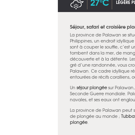
27°C
LÉGÈRE P
Séjour, safari et croisière 
La province de Palawan se situ
Philippines, un endroit idylliqu
sont à couper le souffle, c’est 
tombent dans la mer, de mangro
découverte et à la détente. Le
gré d’une randonnée, vous cro
Palawan. Ce cadre idyllique rése
entourées de récifs coralliens,
Un
séjour plongée
sur Palawan, 
Seconde Guerre mondiale. Pala
navales, et ses eaux ont englo
La province de Palawan peut s’e
de plongée au monde ;
Tubba
plongée
.