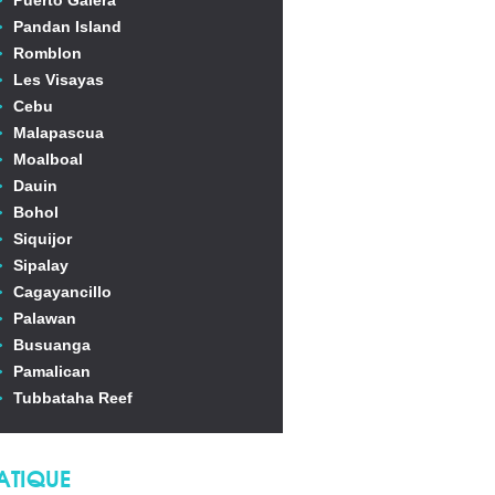
Puerto Galera
Pandan Island
Romblon
Les Visayas
Cebu
Malapascua
Moalboal
Dauin
Bohol
Siquijor
Sipalay
Cagayancillo
Palawan
Busuanga
Pamalican
Tubbataha Reef
ATIQUE