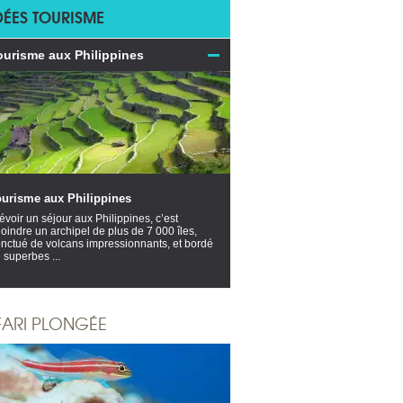
DÉES TOURISME
ourisme aux Philippines
ourisme aux Philippines
évoir un séjour aux Philippines, c’est
joindre un archipel de plus de 7 000 îles,
nctué de volcans impressionnants, et bordé
 superbes ...
FARI PLONGÉE