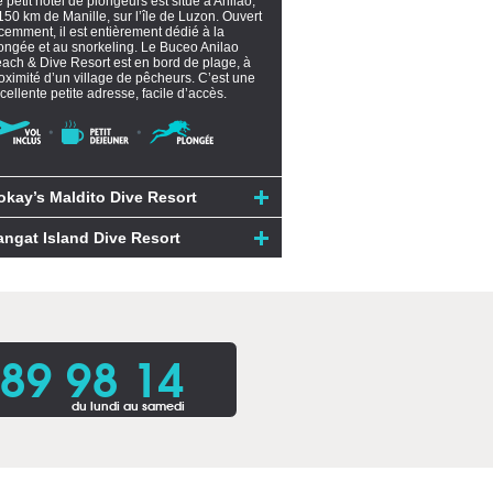
 petit hôtel de plongeurs est situé à Anilao,
150 km de Manille, sur l’île de Luzon. Ouvert
cemment, il est entièrement dédié à la
ongée et au snorkeling. Le Buceo Anilao
ach & Dive Resort est en bord de plage, à
oximité d’un village de pêcheurs. C’est une
cellente petite adresse, facile d’accès.
okay’s Maldito Dive Resort
angat Island Dive Resort
 89 98 14
du lundi au samedi