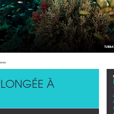
TUBBA
awan
LONGÉE À