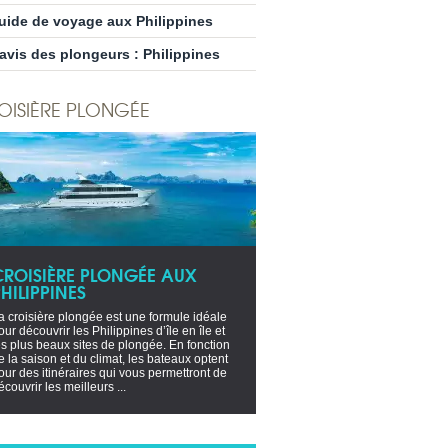
uide de voyage aux Philippines
’avis des plongeurs : Philippines
OISIÈRE PLONGÉE
CROISIÈRE PLONGÉE AUX
HILIPPINES
a croisière plongée est une formule idéale
our découvrir les Philippines d’île en île et
es plus beaux sites de plongée. En fonction
e la saison et du climat, les bateaux optent
our des itinéraires qui vous permettront de
écouvrir les meilleurs ...