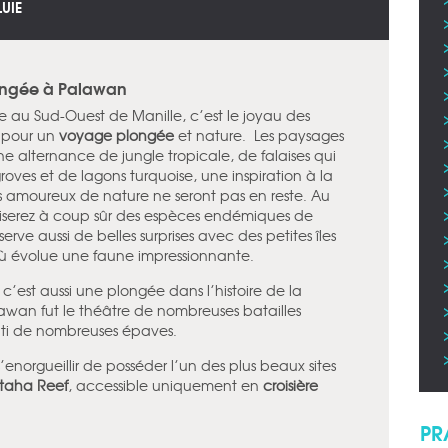
LUIE
plongée à Palawan
e au Sud-Ouest de Manille, c’est le joyau des
e pour un
voyage plongée
et nature. Les paysages
une alternance de jungle tropicale, de falaises qui
ves et de lagons turquoise, une inspiration à la
s amoureux de nature ne seront pas en reste. Au
iserez à coup sûr des espèces endémiques de
rve aussi de belles surprises avec des petites îles
 où évolue une faune impressionnante.
c’est aussi une plongée dans l’histoire de la
wan fut le théâtre de nombreuses batailles
uti de nombreuses épaves.
norgueillir de posséder l’un des plus beaux sites
taha Reef
, accessible uniquement en
croisière
PR