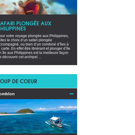
SAFARI PLONGÉE AUX
HILIPPINES
our votre voyage plongée aux Philippines,
aites le choix d’un safari plongée
ccompagné, ou bien d’un combiné d’îles à
a carte. En effet être itinérant et plonger d’île
n île aux Philippines est la meilleure façon
e découvrir cet archipel ...
OUP DE COEUR
omblon