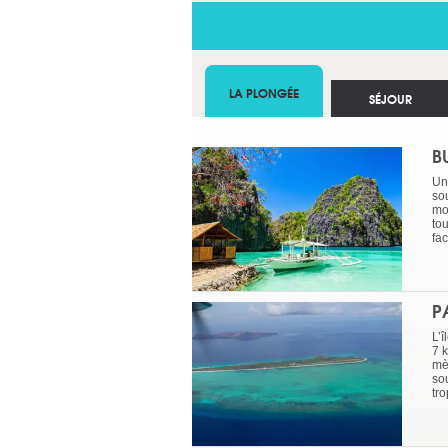
LA PLONGÉE
SÉJOUR
B
Un
so
mo
to
fa
P
L’
7 k
mè
so
tro