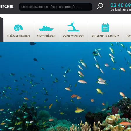
02 40 89
HERCHER
du lundi au sa
THÉMATIQUES
CROISIÈRES
RENCONTRES
QUAND PARTIR ?
BO