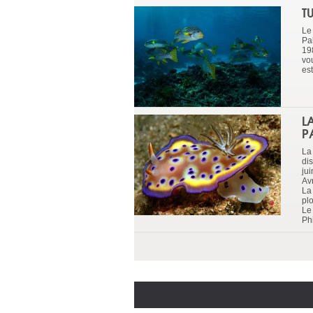
T
Le
Pa
19
vo
est
L
P
La
di
ju
Avr
La
pl
Le
Ph