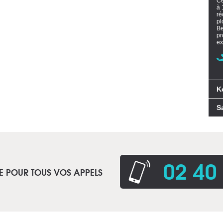
Ce
à 
ré
pl
Be
pr
ex
K
S
02 40
E POUR TOUS VOS APPELS