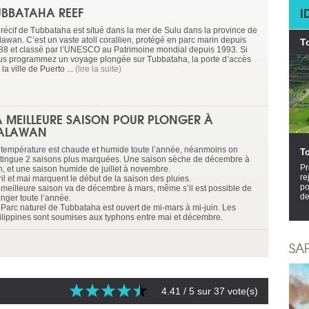
UBBATAHA REEF
I
 récif de Tubbataha est situé dans la mer de Sulu dans la province de
lawan. C’est un vaste atoll corallien, protégé en parc marin depuis
T
88 et classé par l’UNESCO au Patrimoine mondial depuis 1993. Si
us programmez un voyage plongée sur Tubbataha, la porte d’accès
 la ville de Puerto ...
(lire la suite)
A MEILLEURE SAISON POUR PLONGER À
ALAWAN
 température est chaude et humide toute l’année, néanmoins on
T
stingue 2 saisons plus marquées. Une saison sèche de décembre à
Pr
in, et une saison humide de juillet à novembre.
re
il et mai marquent le début de la saison des pluies.
po
 meilleure saison va de décembre à mars, même s’il est possible de
de
onger toute l’année.
 Parc naturel de Tubbataha est ouvert de mi-mars à mi-juin. Les
ilippines sont soumises aux typhons entre mai et décembre.
SA
4.41
/ 5 sur
37
vote(s)