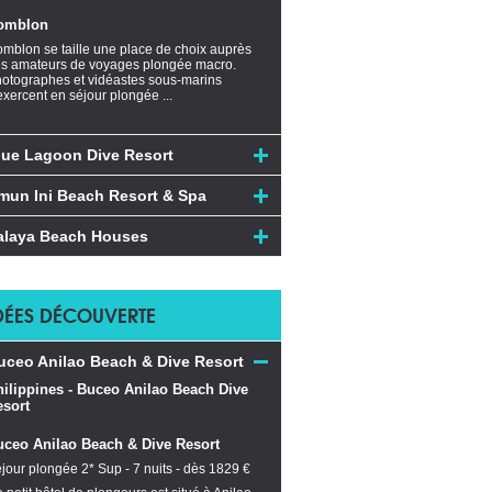
omblon
mblon se taille une place de choix auprès
s amateurs de voyages plongée macro.
otographes et vidéastes sous-marins
exercent en séjour plongée ...
lue Lagoon Dive Resort
mun Ini Beach Resort & Spa
alaya Beach Houses
DÉES DÉCOUVERTE
uceo Anilao Beach & Dive Resort
uceo Anilao Beach & Dive Resort
jour plongée 2* Sup - 7 nuits - dès 1829 €