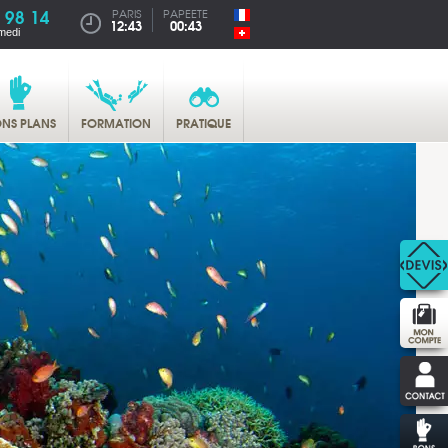
 98 14
PARIS
PAPEETE
12:43
00:43
medi
NS PLANS
FORMATION
PRATIQUE