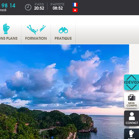
 98 14
PARIS
PAPEETE
20:52
08:52
medi
NS PLANS
FORMATION
PRATIQUE