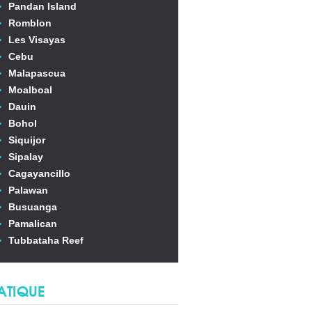
Pandan Island
Romblon
Les Visayas
Cebu
Malapascua
Moalboal
Dauin
Bohol
Siquijor
Sipalay
Cagayancillo
Palawan
Busuanga
Pamalican
Tubbataha Reef
ATIQUE