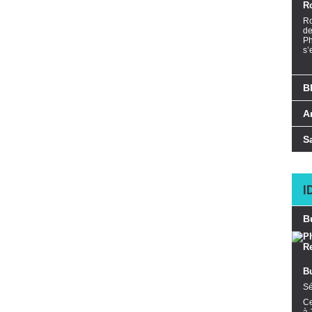
R
Ro
de
Ph
s’
B
A
S
I
B
B
Sé
Ce