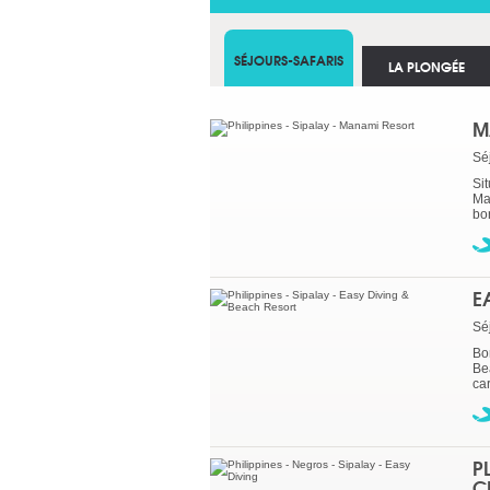
SÉJOURS-SAFARIS
LA PLONGÉE
M
Sé
Sit
Ma
bor
E
Sé
Bo
Be
car
P
C