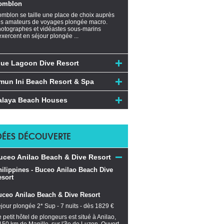
omblon
mblon se taille une place de choix auprès
s amateurs de voyages plongée macro.
otographes et vidéastes sous-marins
exercent en séjour plongée ...
lue Lagoon Dive Resort
mun Ini Beach Resort & Spa
alaya Beach Houses
DÉES DÉCOUVERTE
uceo Anilao Beach & Dive Resort
uceo Anilao Beach & Dive Resort
jour plongée 2* Sup - 7 nuits - dès 1829 €
 petit hôtel de plongeurs est situé à Anilao,