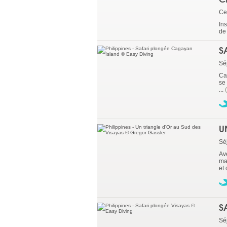
Ce
In
de 
S
Sé
Ca
se
...
U
Sé
Ave
ma
et 
S
Sé