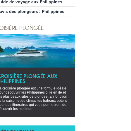
uide de voyage aux Philippines
’avis des plongeurs : Philippines
OISIÈRE PLONGÉE
CROISIÈRE PLONGÉE AUX
HILIPPINES
a croisière plongée est une formule idéale
our découvrir les Philippines d’île en île et
es plus beaux sites de plongée. En fonction
e la saison et du climat, les bateaux optent
our des itinéraires qui vous permettront de
écouvrir les meilleurs ...