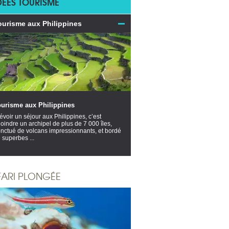
DÉES TOURISME
ourisme aux Philippines
ourisme aux Philippines
évoir un séjour aux Philippines, c’est
joindre un archipel de plus de 7 000 îles,
nctué de volcans impressionnants, et bordé
 superbes ...
FARI PLONGÉE