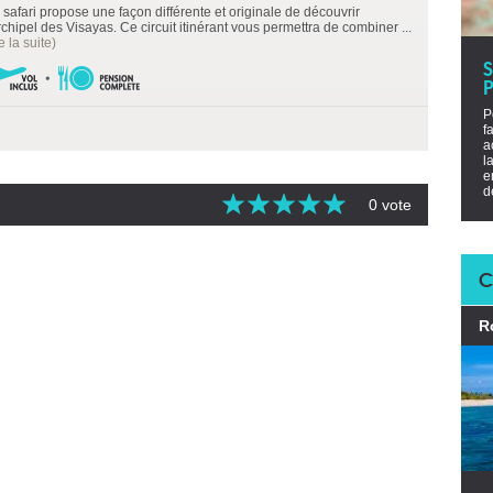
 safari propose une façon différente et originale de découvrir
rchipel des Visayas. Ce circuit itinérant vous permettra de combiner ...
re la suite)
P
P
f
a
l
e
d
0 vote
C
R