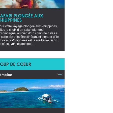
SAFARI PLONGÉE AUX
HILIPPINES
our votre voyage plongée aux Philippines,
aites le choix d’un safari plongée
ccompagné, ou bien d’un combiné d’îles à
a carte. En effet être itinérant et plonger d’île
n île aux Philippines est la meilleure façon
e découvrir cet archipel ...
OUP DE COEUR
omblon