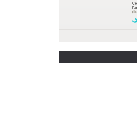
Ce
l’a
(li