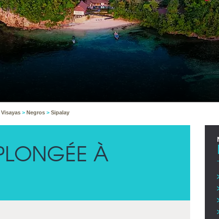
 Visayas
>
Negros
>
Sipalay
PLONGÉE À