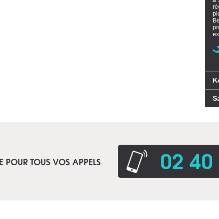
à 
ré
pl
Be
pr
ex
K
S
02 40
E POUR TOUS VOS APPELS