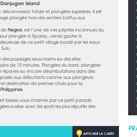
t Danjugan Island
 déconnexion totale et plongées superbes. Il est
yage plongée hors des sentiers battus aux
le de
Negros
, est l’une de ces pépites inconnues du
jour plongée à Sipalay, venez goûter à
eureuse de ce petit village bordé par les eaux
 Sulu.
té des paysages sous-marins sur des sites
oins de 15 minutes. Plongées du bord, plongées
 sur épaves ou encore déambulations dans des
 proposés aux débutants comme aux plongeurs
ne destination de premier choix pour la
x
Philippines
.
s et laissez-vous charmer par ce petit paradis
ées rivalise avec les spots les plus réputés des
PR
AFFICHER LA CARTE