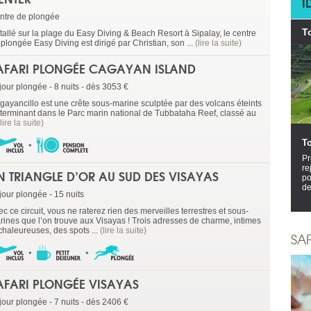
I
ntre de plongée
T
stallé sur la plage du Easy Diving & Beach Resort à Sipalay, le centre
plongée Easy Diving est dirigé par Christian, son ...
(lire la suite)
AFARI PLONGÉE CAGAYAN ISLAND
jour plongée - 8 nuits - dès 3053 €
gayancillo est une crête sous-marine sculptée par des volcans éteints
 terminant dans le Parc marin national de Tubbataha Reef, classé au
(lire la suite)
T
Pr
re
N TRIANGLE D’OR AU SUD DES VISAYAS
po
de
jour plongée - 15 nuits
c ce circuit, vous ne raterez rien des merveilles terrestres et sous-
rines que l’on trouve aux Visayas ! Trois adresses de charme, intimes
chaleureuses, des spots ...
(lire la suite)
SA
AFARI PLONGÉE VISAYAS
jour plongée - 7 nuits - dès 2406 €