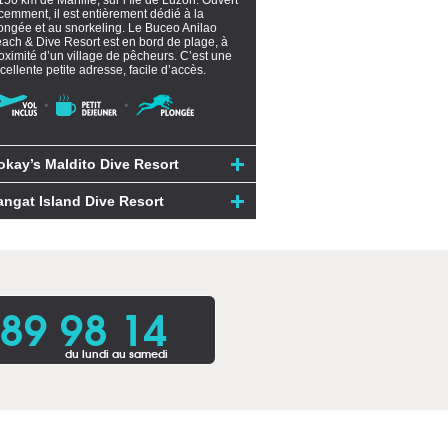
150 km de Manille, sur l’île de Luzon. Ouvert
cemment, il est entièrement dédié à la
ongée et au snorkeling. Le Buceo Anilao
ach & Dive Resort est en bord de plage, à
oximité d’un village de pêcheurs. C’est une
cellente petite adresse, facile d’accès.
okay’s Maldito Dive Resort
angat Island Dive Resort
 89 98 14
du lundi au samedi