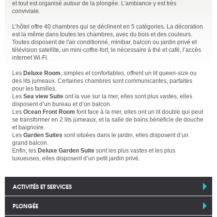
et tout est organisé autour de la plongée. L’ambiance y est très
conviviale.
L’hôtel offre 40 chambres qui se déclinent en 5 catégories. La décoration
est la même dans toutes les chambres, avec du bois et des couleurs.
Toutes disposent de l'air conditionné, minibar, balcon ou jardin privé et
télévision satellite, un mini-coffre-fort, le nécessaire à thé et café, l’accès
internet Wi-Fi.
Les
Deluxe Room
, simples et confortables, offrent un lit queen-size ou
des lits jumeaux. Certaines chambres sont communicantes, parfaites
pour les familles.
Les
Sea view Suite
ont la vue sur la mer, elles sont plus vastes, elles
disposent d’un bureau et d’un balcon.
Les
Ocean Front Room
font face à la mer, elles ont un lit double qui peut
se transformer en 2 lits jumeaux, et la salle de bains bénéficie de douche
et baignoire.
Les
Garden Suites
sont situées dans le jardin, elles disposent d’un
grand balcon.
Enfin, les
Deluxe Garden Suite
sont les plus vastes et les plus
luxueuses, elles disposent d’un petit jardin privé.
ACTIVITÉS ET SERVICES
PLONGÉE