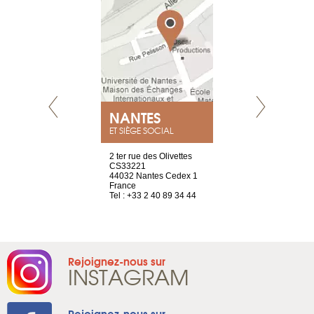
NEUVE
NANTES
GENÈV
ET SIÈGE SOCIAL
a-shop
2 ter rue des Olivettes
rue de Montc
el, 106
CS33221
1207 Genèv
neuve
44032 Nantes Cedex 1
Suisse
France
Tel : +41 22 
1 965 65 00
Tel : +33 2 40 89 34 44
Rejoignez-nous sur
INSTAGRAM
Rejoignez-nous sur