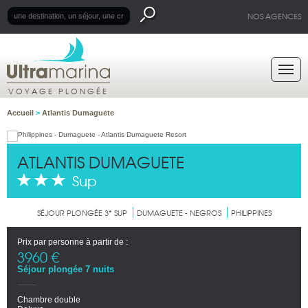
NOS AGENCES
VOYAGE PLONGÉE
Accueil
>
Atlantis Dumaguete
ATLANTIS DUMAGUETE
Sup
SÉJOUR PLONGÉE 3* SUP
DUMAGUETE - NEGROS
PHILIPPINES
Prix par personne à partir de :
3960 €
Séjour plongée 7 nuits
Chambre double