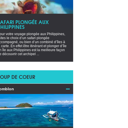
SAFARI PLONGÉE AUX
HILIPPINES
our votre voyage plongée aux Philippines,
aites le choix d’un safari plongée
ccompagné, ou bien d’un combiné d’îles à
a carte. En effet être itinérant et plonger d’île
n île aux Philippines est la meilleure façon
e découvrir cet archipel ...
OUP DE COEUR
omblon