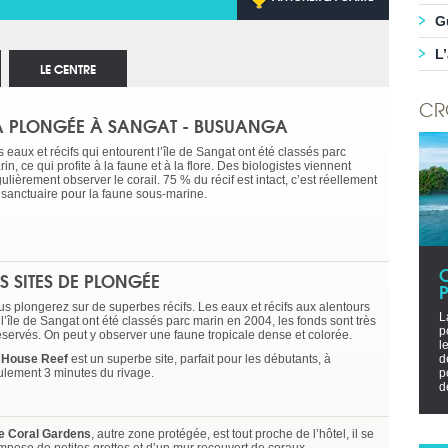
G
L
LE CENTRE
CR
A PLONGÉE À SANGAT - BUSUANGA
 eaux et récifs qui entourent l’île de Sangat ont été classés parc
in, ce qui profite à la faune et à la flore. Des biologistes viennent
ulièrement observer le corail. 75 % du récif est intact, c’est réellement
 sanctuaire pour la faune sous-marine.
ES SITES DE PLONGÉE
P
us plongerez sur de superbes récifs. Les eaux et récifs aux alentours
L
l’île de Sangat ont été classés parc marin en 2004, les fonds sont très
p
éservés. On peut y observer une faune tropicale dense et colorée.
l
e
House Reef
est un superbe site, parfait pour les débutants, à
d
ulement 3 minutes du rivage.
p
d
e Coral Gardens
, autre zone protégée, est tout proche de l’hôtel, il se