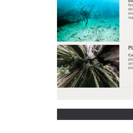
Ba
No
de
en
su
P
Ca
pl
arr
jus