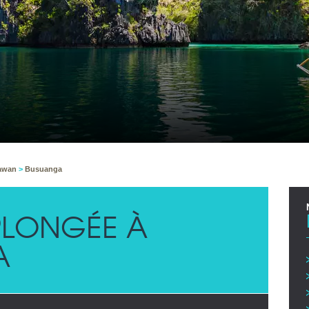
lawan
>
Busuanga
LONGÉE À
A