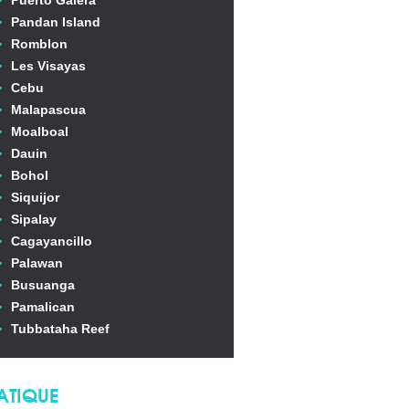
Puerto Galera
Pandan Island
Romblon
Les Visayas
Cebu
Malapascua
Moalboal
Dauin
Bohol
Siquijor
Sipalay
Cagayancillo
Palawan
Busuanga
Pamalican
Tubbataha Reef
ATIQUE