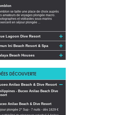
omblon
mblon se taille une place de choix auprès
s amateurs de voyages plongée macro.
otographes et vidéastes sous-marins
exercent en séjour plongée ...
lue Lagoon Dive Resort
mun Ini Beach Resort & Spa
alaya Beach Houses
DÉES DÉCOUVERTE
uceo Anilao Beach & Dive Resort
uceo Anilao Beach & Dive Resort
jour plongée 2* Sup - 7 nuits - dès 1829 €