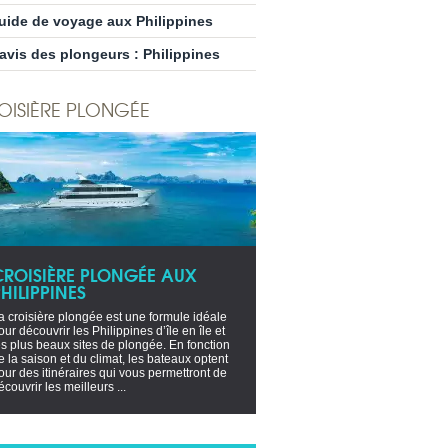
uide de voyage aux Philippines
’avis des plongeurs : Philippines
OISIÈRE PLONGÉE
CROISIÈRE PLONGÉE AUX
HILIPPINES
a croisière plongée est une formule idéale
our découvrir les Philippines d’île en île et
es plus beaux sites de plongée. En fonction
e la saison et du climat, les bateaux optent
our des itinéraires qui vous permettront de
écouvrir les meilleurs ...