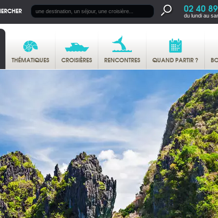
02 40 89
HERCHER
du lundi au sa
THÉMATIQUES
CROISIÈRES
RENCONTRES
QUAND PARTIR ?
BO