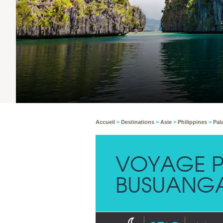
Accueil
>
Destinations
>
Asie
>
Philippines
>
Pa
VOYAGE P
BUSUANG