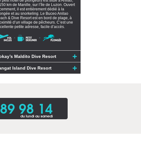
 petit hôtel de plongeurs est situé à Anilao,
150 km de Manille, sur l’île de Luzon. Ouvert
cemment, il est entièrement dédié à la
ongée et au snorkeling. Le Buceo Anilao
ach & Dive Resort est en bord de plage, à
oximité d’un village de pêcheurs. C’est une
cellente petite adresse, facile d’accès.
okay’s Maldito Dive Resort
angat Island Dive Resort
 89 98 14
du lundi au samedi