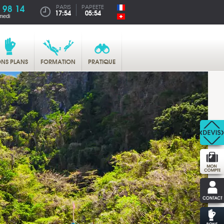
 98 14
PARIS
PAPEETE
17:54
05:54
medi
NS PLANS
FORMATION
PRATIQUE