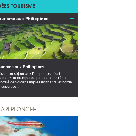
DÉES TOURISME
ourisme aux Philippines
ourisme aux Philippines
évoir un séjour aux Philippines, c’est
joindre un archipel de plus de 7 000 îles,
nctué de volcans impressionnants, et bordé
 superbes ...
FARI PLONGÉE