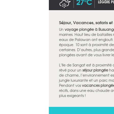
27°C
LÉGÈRE P
Séjour, Vacances, safaris e
Un
voyage plongée à Busuang
marines. Haut lieu de bataille
eaux de Palawan ont englouti 
époque. 10 sont à proximité de
certaines. D’autres, plus grande
plongées avant de vous livrer le
L’île de Sangat est à proximité
rêvé pour un
séjour plongée
hau
de charme, l’environnement est 
jungle luxuriante et un parc mar
Pendant vos
vacances plongé
récifs, dans une eau chaude avec
plus exigeants !