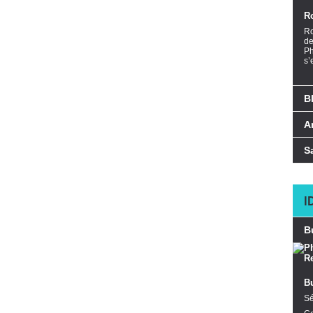
R
Ro
de
Ph
s’
B
A
S
I
B
B
Sé