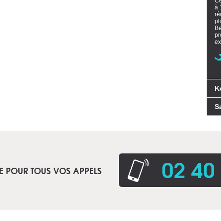
Ce
à 
ré
pl
Be
pr
ex
K
S
02 40
E POUR TOUS VOS APPELS