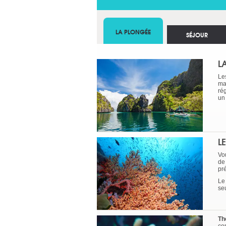
LA PLONGÉE
SÉJOUR
L
Les
mar
rég
un
L
Vo
de 
pr
L
se
Th