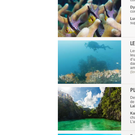
co
Dy
cor
Lu
su
L
Le
le
d’u
dan
am
(li
P
De
d
La
Ka
ch
L’