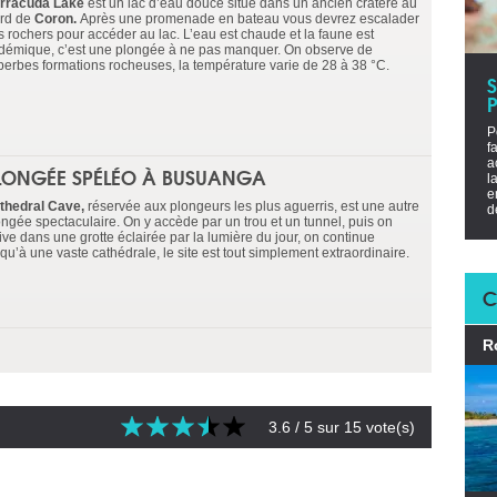
rracuda Lake
est un lac d’eau douce situé dans un ancien cratère au
rd de
Coron.
Après une promenade en bateau vous devrez escalader
s rochers pour accéder au lac. L’eau est chaude et la faune est
démique, c’est une plongée à ne pas manquer. On observe de
perbes formations rocheuses, la température varie de 28 à 38 °C.
P
P
f
a
LONGÉE SPÉLÉO À BUSUANGA
l
e
thedral Cave,
réservée aux plongeurs les plus aguerris, est une autre
d
ongée spectaculaire. On y accède par un trou et un tunnel, puis on
ive dans une grotte éclairée par la lumière du jour, on continue
qu’à une vaste cathédrale, le site est tout simplement extraordinaire.
C
R
3.6
/ 5 sur
15
vote(s)