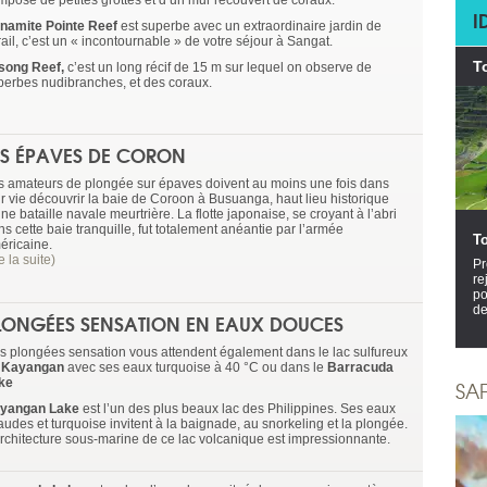
mpose de petites grottes et d’un mur recouvert de coraux.
I
namite Pointe Reef
est superbe avec un extraordinaire jardin de
ail, c’est un « incontournable » de votre séjour à Sangat.
T
song Reef,
c’est un long récif de 15 m sur lequel on observe de
perbes nudibranches, et des coraux.
ES ÉPAVES DE CORON
s amateurs de plongée sur épaves doivent au moins une fois dans
ur vie découvrir la baie de Coroon à Busuanga, haut lieu historique
ne bataille navale meurtrière. La flotte japonaise, se croyant à l’abri
s cette baie tranquille, fut totalement anéantie par l’armée
T
éricaine.
re la suite)
Pr
re
po
de
LONGÉES SENSATION EN EAUX DOUCES
s plongées sensation vous attendent également dans le lac sulfureux
e
Kayangan
avec ses eaux turquoise à 40 °C ou dans le
Barracuda
ke
SA
yangan Lake
est l’un des plus beaux lac des Philippines. Ses eaux
audes et turquoise invitent à la baignade, au snorkeling et la plongée.
architecture sous-marine de ce lac volcanique est impressionnante.