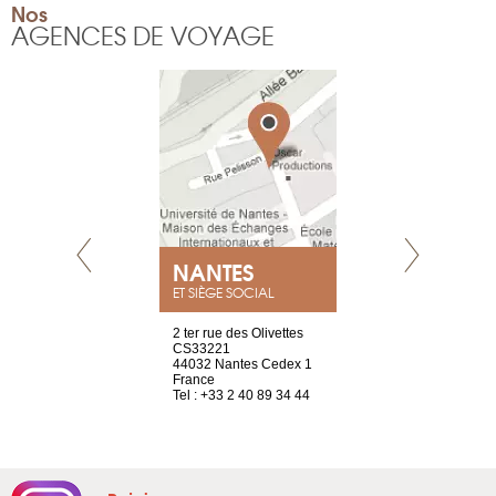
Nos
AGENCES DE VOYAGE
NEUVE
NANTES
GENÈV
ET SIÈGE SOCIAL
a-shop
2 ter rue des Olivettes
rue de Montc
el, 106
CS33221
1207 Genèv
neuve
44032 Nantes Cedex 1
Suisse
France
Tel : +41 22 
1 965 65 00
Tel : +33 2 40 89 34 44