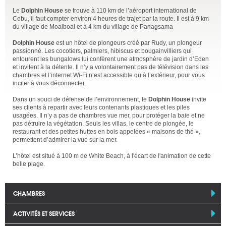
Le
Dolphin House
se trouve à 110 km de l’aéroport international de
Cebu, il faut compter environ 4 heures de trajet par la route. Il est à 9 km
du village de Moalboal et à 4 km du village de Panagsama
Dolphin House
est un hôtel de plongeurs créé par Rudy, un plongeur
passionné. Les cocotiers, palmiers, hibiscus et bougainvilliers qui
entourent les bungalows lui confèrent une atmosphère de jardin d’Eden
et invitent à la détente. Il n’y a volontairement pas de télévision dans les
chambres et l’internet Wi-Fi n’est accessible qu’à l’extérieur, pour vous
inciter à vous déconnecter.
Dans un souci de défense de l’environnement, le
Dolphin House
invite
ses clients à repartir avec leurs contenants plastiques et les piles
usagées. Il n’y a pas de chambres vue mer, pour protéger la baie et ne
pas détruire la végétation. Seuls les villas, le centre de plongée, le
restaurant et des petites huttes en bois appelées « maisons de thé »,
permettent d’admirer la vue sur la mer.
L’hôtel est situé à 100 m de White Beach, à l'écart de l'animation de cette
belle plage.
CHAMBRES
ACTIVITÉS ET SERVICES