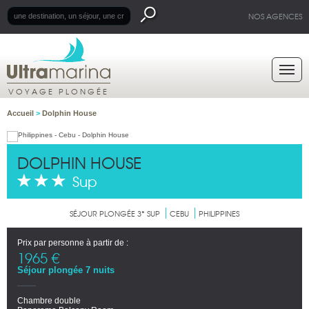
NOS AGENCES
VOYAGE PLONGÉE
Accueil
>
Dolphin House
DOLPHIN HOUSE
Sup
SÉJOUR PLONGÉE 3* SUP
CEBU
PHILIPPINES
Prix par personne à partir de :
1965 €
Séjour plongée 7 nuits
Chambre double