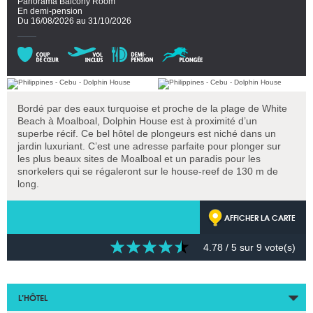
Panorama Balcony Room
En demi-pension
Du 16/08/2026 au 31/10/2026
Bordé par des eaux turquoise et proche de la plage de White
Beach à Moalboal, Dolphin House est à proximité d’un
superbe récif. Ce bel hôtel de plongeurs est niché dans un
jardin luxuriant. C’est une adresse parfaite pour plonger sur
les plus beaux sites de Moalboal et un paradis pour les
snorkelers qui se régaleront sur le house-reef de 130 m de
long.
AFFICHER LA CARTE
4.78
/ 5 sur
9
vote(s)
L’HÔTEL