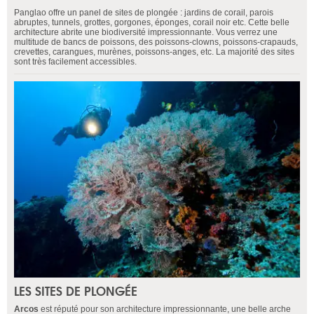
Panglao offre un panel de sites de plongée : jardins de corail, parois
abruptes, tunnels, grottes, gorgones, éponges, corail noir etc. Cette belle
architecture abrite une biodiversité impressionnante. Vous verrez une
multitude de bancs de poissons, des poissons-clowns, poissons-crapauds,
crevettes, carangues, murènes, poissons-anges, etc. La majorité des sites
sont très facilement accessibles.
LES SITES DE PLONGÉE
Arcos
est réputé pour son architecture impressionnante, une belle arche