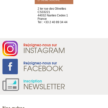
a-shop
2 ter rue des Olivettes
rue de Montc
el, 106
CS33221
1207 Genèv
neuve
44032 Nantes Cedex 1
Suisse
France
Tel : +41 22 
1 965 65 00
Tel : +33 2 40 89 34 44
Rejoignez-nous sur
INSTAGRAM
Rejoignez-nous sur
FACEBOOK
Inscription
NEWSLETTER
Nos autres