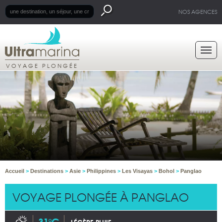
NOS AGENCES
VOYAGE PLONGÉE
Accueil
>
Destinations
>
Asie
>
Philippines
>
Les Visayas
>
Bohol
>
Panglao
VOYAGE PLONGÉE À PANGLAO
31°C