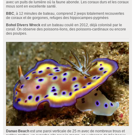
avec un puits de lumière où la faune abonde. Les coraux durs et les coraux
mous sont en excellente santé.
BBC
, à 12 minutes de bateau, comprend 2 jeeps totalement recouvertes
de coraux et de gorgones, refuges des hippocampes-pygmées
Bohol Divers Wreck
est un bateau coulé en 2012, déjà colonisé par le
corail. On observe des poissons-lions, des poissons-cardinaux ou encore
des poulpes.
Danao Beach
est une paroi verticale de 25 m avec de nombreux trous et