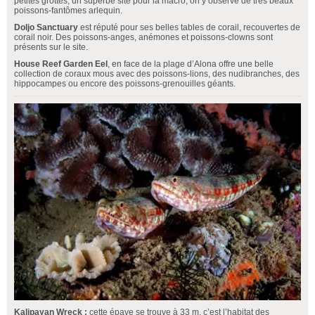
petites grottes, un superbe site pour la macro, on y observe de très beaux
poissons-fantômes arlequin.
Doljo Sanctuary
est réputé pour ses belles tables de corail, recouvertes de
corail noir. Des poissons-anges, anémones et poissons-clowns sont
présents sur le site.
House Reef Garden Eel
, en face de la plage d’Alona offre une belle
collection de coraux mous avec des poissons-lions, des nudibranches, des
hippocampes ou encore des poissons-grenouilles géants.
Kalipayan Wreck :
cette épave se trouve à 33 m, c’est l’habitat des