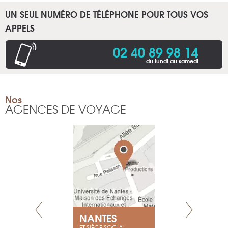
UN SEUL NUMÉRO DE TÉLÉPHONE POUR TOUS VOS
APPELS
02 40 89 98 14
du lundi au samedi
Nos
AGENCES DE VOYAGE
NEUVE
NANTES
GENÈV
ET SIÈGE SOCIAL