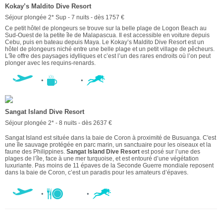
Kokay’s Maldito Dive Resort
Séjour plongée 2* Sup - 7 nuits - dès 1757 €
Ce petit hôtel de plongeurs se trouve sur la belle plage de Logon Beach au
Sud-Ouest de la petite île de Malapascua. Il est accessible en voiture depuis
Cebu, puis en bateau depuis Maya. Le Kokay’s Maldito Dive Resort est un
hôtel de plongeurs niché entre une belle plage et un petit village de pêcheurs.
L'île offre des paysages idylliques et c’est l’un des rares endroits où l’on peut
plonger avec les requins-renards.
Sangat Island Dive Resort
Séjour plongée 2* - 8 nuits - dès 2637 €
Sangat Island est située dans la baie de Coron à proximité de Busuanga. C'est
une île sauvage protégée en parc marin, un sanctuaire pour les oiseaux et la
faune des Philippines.
Sangat Island Dive Resort
est posé sur l’une des
plages de l’île, face à une mer turquoise, et est entouré d’une végétation
luxuriante. Pas moins de 11 épaves de la Seconde Guerre mondiale reposent
dans la baie de Coron, c’est un paradis pour les amateurs d’épaves.