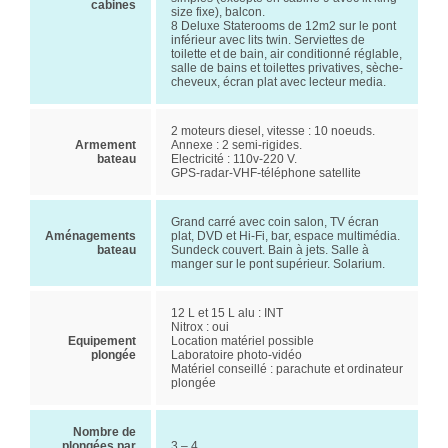
cabines
size fixe), balcon.
8 Deluxe Staterooms de 12m2 sur le pont
inférieur avec lits twin. Serviettes de
toilette et de bain, air conditionné réglable,
salle de bains et toilettes privatives, sèche-
cheveux, écran plat avec lecteur media.
2 moteurs diesel, vitesse : 10 noeuds.
Armement
Annexe : 2 semi-rigides.
bateau
Electricité : 110v-220 V.
GPS-radar-VHF-téléphone satellite
Grand carré avec coin salon, TV écran
Aménagements
plat, DVD et Hi-Fi, bar, espace multimédia.
bateau
Sundeck couvert. Bain à jets. Salle à
manger sur le pont supérieur. Solarium.
12 L et 15 L alu : INT
Nitrox : oui
Equipement
Location matériel possible
plongée
Laboratoire photo-vidéo
Matériel conseillé : parachute et ordinateur
plongée
Nombre de
plongées par
3 – 4