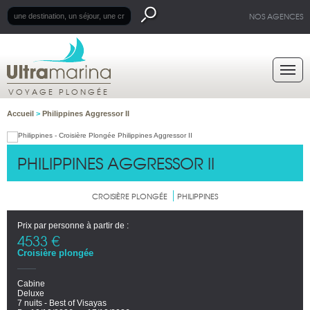
NOS AGENCES
VOYAGE PLONGÉE
Accueil
>
Philippines Aggressor II
PHILIPPINES AGGRESSOR II
CROISIÈRE PLONGÉE
PHILIPPINES
Prix par personne à partir de :
4533 €
Croisière plongée
Cabine
Deluxe
7 nuits - Best of Visayas