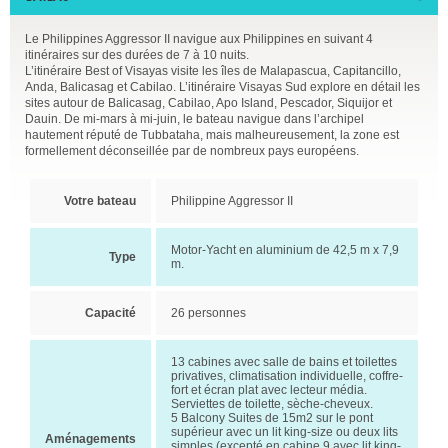
Le Philippines Aggressor II navigue aux Philippines en suivant 4
itinéraires sur des durées de 7 à 10 nuits.
L’itinéraire Best of Visayas visite les îles de Malapascua, Capitancillo,
Anda, Balicasag et Cabilao. L’itinéraire Visayas Sud explore en détail les
sites autour de Balicasag, Cabilao, Apo Island, Pescador, Siquijor et
Dauin. De mi-mars à mi-juin, le bateau navigue dans l’archipel
hautement réputé de Tubbataha, mais malheureusement, la zone est
formellement déconseillée par de nombreux pays européens.
Votre bateau
Philippine Aggressor II
Motor-Yacht en aluminium de 42,5 m x 7,9
Type
m.
Capacité
26 personnes
13 cabines avec salle de bains et toilettes
privatives, climatisation individuelle, coffre-
fort et écran plat avec lecteur média.
Serviettes de toilette, sèche-cheveux.
5 Balcony Suites de 15m2 sur le pont
supérieur avec un lit king-size ou deux lits
Aménagements
simples (excepté en cabine 9 avec lit king-