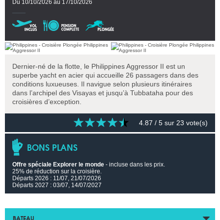
Du 10/10/2026 au 17/10/2026
Dernier-né de la flotte, le Philippines Aggressor II est un
superbe yacht en acier qui accueille 26 passagers dans des
conditions luxueuses. Il navigue selon plusieurs itinéraires
dans l’archipel des Visayas et jusqu’à Tubbataha pour des
croisières d’exception.
4.87
/ 5 sur
23
vote(s)
BONS PLANS
Offre spéciale Explorer le monde
- incluse dans les prix.
25% de réduction sur la croisière.
Départs 2026 : 11/07, 21/07/2026
Départs 2027 : 03/07, 14/07/2027
BATEAU