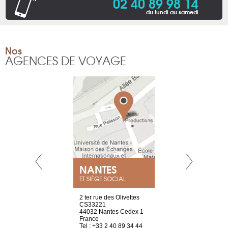
02 40 89 98 14
du lundi au samedi
Nos
AGENCES DE VOYAGE
NEUVE
NANTES
GENÈV
ET SIÈGE SOCIAL
a-shop
2 ter rue des Olivettes
rue de Montc
el, 106
CS33221
1207 Genèv
neuve
44032 Nantes Cedex 1
Suisse
France
Tel : +41 22 
1 965 65 00
Tel : +33 2 40 89 34 44