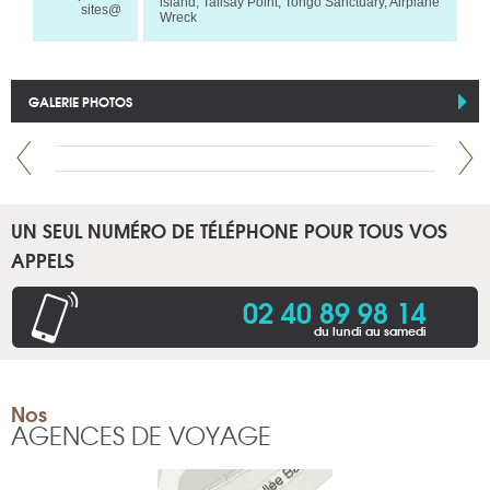
island, Talisay Point, Tongo Sanctuary, Airplane
sites@
Wreck
GALERIE PHOTOS
UN SEUL NUMÉRO DE TÉLÉPHONE POUR TOUS VOS
APPELS
02 40 89 98 14
du lundi au samedi
Nos
AGENCES DE VOYAGE