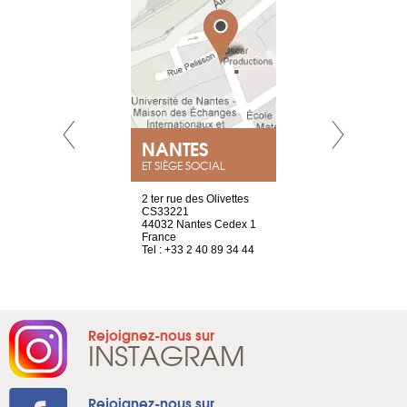
NEUVE
NANTES
GENÈV
ET SIÈGE SOCIAL
a-shop
2 ter rue des Olivettes
rue de Montc
el, 106
CS33221
1207 Genèv
neuve
44032 Nantes Cedex 1
Suisse
France
Tel : +41 22 
1 965 65 00
Tel : +33 2 40 89 34 44
Rejoignez-nous sur
INSTAGRAM
Rejoignez-nous sur