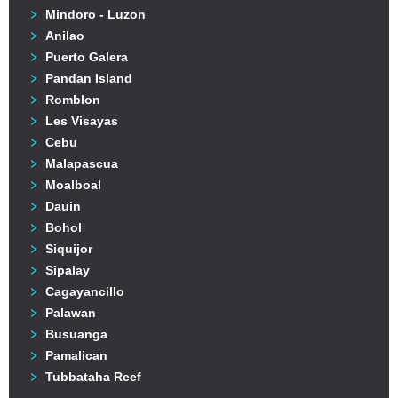
Mindoro - Luzon
Anilao
Puerto Galera
Pandan Island
Romblon
Les Visayas
Cebu
Malapascua
Moalboal
Dauin
Bohol
Siquijor
Sipalay
Cagayancillo
Palawan
Busuanga
Pamalican
Tubbataha Reef