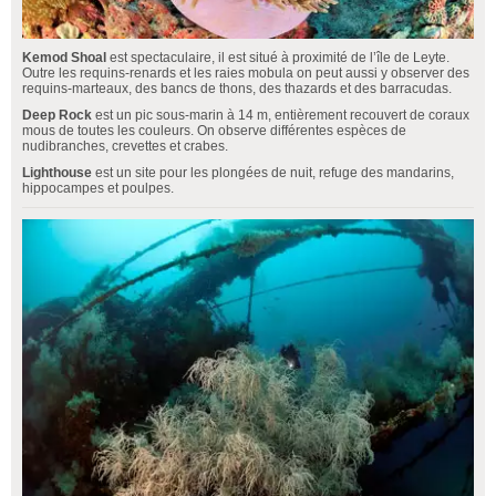
Kemod Shoal
est spectaculaire, il est situé à proximité de l’île de Leyte.
Outre les requins-renards et les raies mobula on peut aussi y observer des
requins-marteaux, des bancs de thons, des thazards et des barracudas.
Deep Rock
est un pic sous-marin à 14 m, entièrement recouvert de coraux
mous de toutes les couleurs. On observe différentes espèces de
nudibranches, crevettes et crabes.
Lighthouse
est un site pour les plongées de nuit, refuge des mandarins,
hippocampes et poulpes.