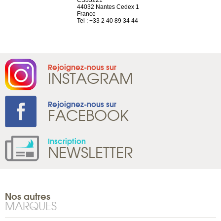
neuve
44032 Nantes Cedex 1
Suisse
France
Tel : +41 22 
1 965 65 00
Tel : +33 2 40 89 34 44
Rejoignez-nous sur
INSTAGRAM
Rejoignez-nous sur
FACEBOOK
Inscription
NEWSLETTER
Nos autres
MARQUES