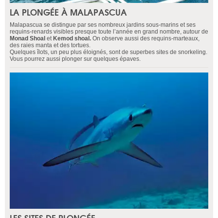
LA PLONGÉE À MALAPASCUA
Malapascua se distingue par ses nombreux jardins sous-marins et ses
requins-renards visibles presque toute l’année en grand nombre, autour de
Monad Shoal
et
Kemod shoal.
On observe aussi des requins-marteaux,
des raies manta et des tortues.
Quelques îlots, un peu plus éloignés, sont de superbes sites de snorkeling.
Vous pourrez aussi plonger sur quelques épaves.
LES SITES DE PLONGÉE