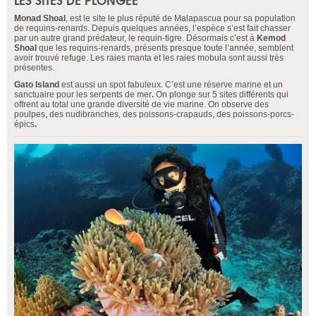
Monad Shoal
, est le site le plus réputé de Malapascua pour sa population
de requins-renards. Depuis quelques années, l’espèce s’est fait chasser
par un autre grand prédateur, le requin-tigre. Désormais c’est à
Kemod
Shoal
que les requins-renards, présents presque toute l’année, semblent
avoir trouvé refuge. Les raies manta et les raies mobula sont aussi très
présentes.
Gato Island
est aussi un spot fabuleux. C’est une réserve marine et un
sanctuaire pour les serpents de mer
.
On plonge sur 5 sites différents qui
offrent au total une grande diversité de vie marine. On observe des
poulpes, des nudibranches, des poissons-crapauds, des poissons-porcs-
épics
.