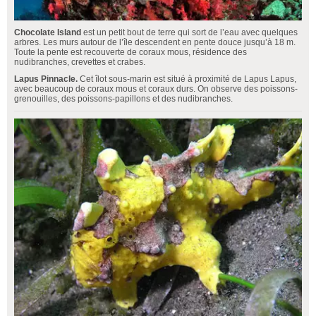
Chocolate Island
est un petit bout de terre qui sort de l’eau avec quelques
arbres. Les murs autour de l’île descendent en pente douce jusqu’à 18 m.
Toute la pente est recouverte de coraux mous, résidence des
nudibranches, crevettes et crabes.
Lapus Pinnacle.
Cet îlot sous-marin est situé à proximité de Lapus Lapus,
avec beaucoup de coraux mous et coraux durs. On observe des poissons-
grenouilles, des poissons-papillons et des nudibranches.