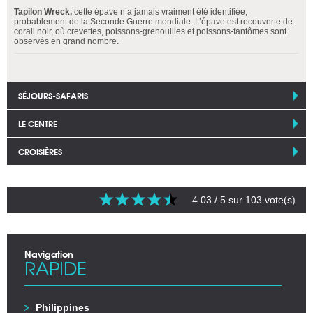
Tapilon Wreck,
cette épave n’a jamais vraiment été identifiée,
probablement de la Seconde Guerre mondiale. L’épave est recouverte de
corail noir, où crevettes, poissons-grenouilles et poissons-fantômes sont
observés en grand nombre.
SÉJOURS-SAFARIS
LE CENTRE
CROISIÈRES
4.03
/ 5 sur
103
vote(s)
Navigation
RAPIDE
Philippines