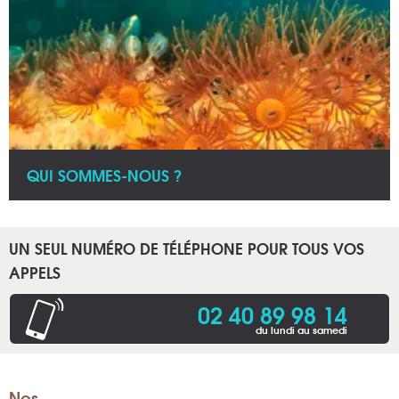
QUI SOMMES-NOUS ?
UN SEUL NUMÉRO DE TÉLÉPHONE POUR TOUS VOS
APPELS
02 40 89 98 14
du lundi au samedi
Nos