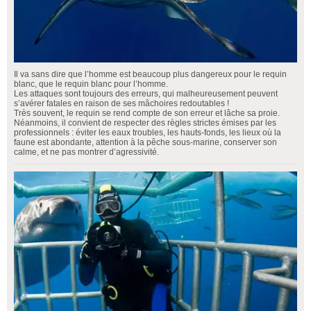
Il va sans dire que l’homme est beaucoup plus dangereux pour le requin
blanc, que le requin blanc pour l’homme.
Les attaques sont toujours des erreurs, qui malheureusement peuvent
s’avérer fatales en raison de ses mâchoires redoutables !
Très souvent, le requin se rend compte de son erreur et lâche sa proie.
Néanmoins, il convient de respecter des règles strictes émises par les
professionnels : éviter les eaux troubles, les hauts-fonds, les lieux où la
faune est abondante, attention à la pêche sous-marine, conserver son
calme, et ne pas montrer d’agressivité.