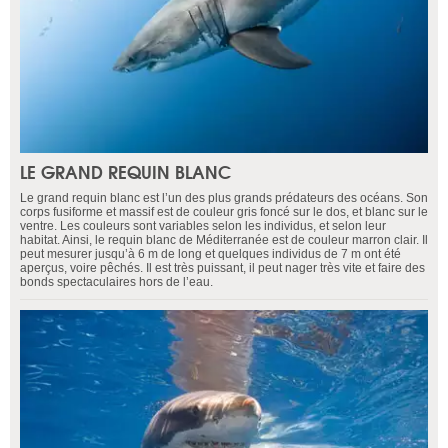
LE GRAND REQUIN BLANC
Le grand requin blanc est l’un des plus grands prédateurs des océans. Son
corps fusiforme et massif est de couleur gris foncé sur le dos, et blanc sur le
ventre. Les couleurs sont variables selon les individus, et selon leur
habitat. Ainsi, le requin blanc de Méditerranée est de couleur marron clair. Il
peut mesurer jusqu’à 6 m de long et quelques individus de 7 m ont été
aperçus, voire pêchés. Il est très puissant, il peut nager très vite et faire des
bonds spectaculaires hors de l’eau.