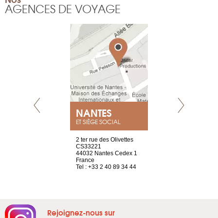
AGENCES DE VOYAGE
NEUVE
NANTES
GENÈV
ET SIÈGE SOCIAL
a-shop
2 ter rue des Olivettes
rue de Montc
el, 106
CS33221
1207 Genèv
neuve
44032 Nantes Cedex 1
Suisse
France
Tel : +41 22 
1 965 65 00
Tel : +33 2 40 89 34 44
Rejoignez-nous sur