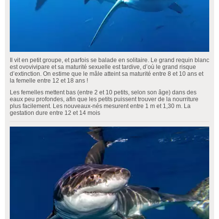
Il vit en petit groupe, et parfois se balade en solitaire. Le grand requin blanc
est ovovivipare et sa maturité sexuelle est tardive, d’où le grand risque
d’extinction. On estime que le mâle atteint sa maturité entre 8 et 10 ans et
la femelle entre 12 et 18 ans !
Les femelles mettent bas (entre 2 et 10 petits, selon son âge) dans des
eaux peu profondes, afin que les petits puissent trouver de la nourriture
plus facilement. Les nouveaux-nés mesurent entre 1 m et 1,30 m. La
gestation dure entre 12 et 14 mois