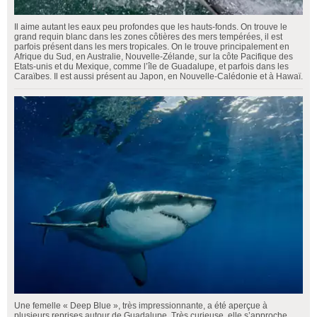
Il aime autant les eaux peu profondes que les hauts-fonds. On trouve le
grand requin blanc dans les zones côtières des mers tempérées, il est
parfois présent dans les mers tropicales. On le trouve principalement en
Afrique du Sud, en Australie, Nouvelle-Zélande, sur la côte Pacifique des
Etats-unis et du Mexique, comme l’île de Guadalupe, et parfois dans les
Caraïbes. Il est aussi présent au Japon, en Nouvelle-Calédonie et à Hawaï.
Une femelle « Deep Blue », très impressionnante, a été aperçue à
plusieurs reprises autour de Guadalupe. Très curieuse, elle s’approche