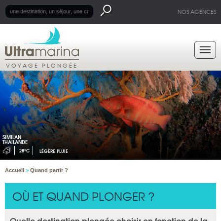
NOS AGENCES
VOYAGE PLONGÉE
SIMILAN
THAILANDE
28°C
LÉGÈRE PLUIE
Accueil
>
Quand partir ?
OÙ ET QUAND PLONGER ?
Quelle destination plongée choisir en fonction de la