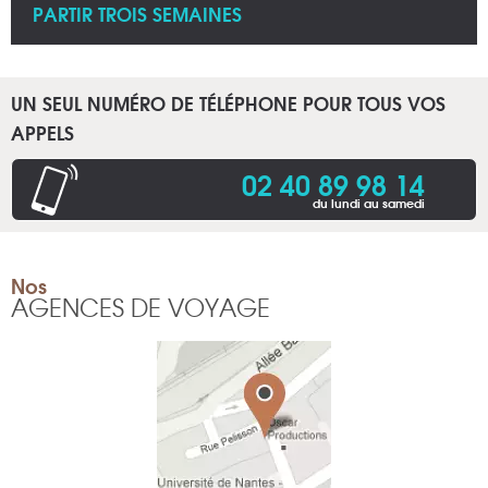
PARTIR TROIS SEMAINES
UN SEUL NUMÉRO DE TÉLÉPHONE POUR TOUS VOS
APPELS
02 40 89 98 14
du lundi au samedi
Nos
AGENCES DE VOYAGE