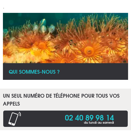
.
QUI SOMMES-NOUS ?
UN SEUL NUMÉRO DE TÉLÉPHONE POUR TOUS VOS
APPELS
02 40 89 98 14
du lundi au samedi