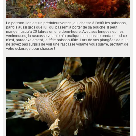
Le poisson-lion est un prédateur vorace, qui chasse à l’affût les poissons,
parfois aussi gros que lui, qui passent à porter de sa bouche. Il peut
manger jusqu’à 20 labres en une demi-heure. Avec ses longues épines
venimeuses, la rascasse volante n’a pratiquement pas de prédateur, si ce
n’est, paradoxalement, le frêle poisson-flûte. Lors de vos plongées de nuit,
ne soyez pas surpris de voir une rascasse volante vous suivre, profitant de
votre éclairage pour chasser !