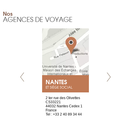
Nos
AGENCES DE VOYAGE
NEUVE
NANTES
GENÈV
ET SIÈGE SOCIAL
a-shop
2 ter rue des Olivettes
rue de Montc
el, 106
CS33221
1207 Genèv
neuve
44032 Nantes Cedex 1
Suisse
France
Tel : +41 22 
1 965 65 00
Tel : +33 2 40 89 34 44