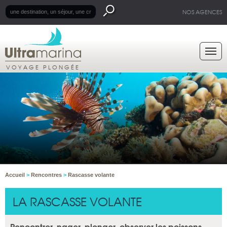
NOS AGENCES
VOYAGE PLONGÉE
Accueil
>
Rencontres
>
Rascasse volante
LA RASCASSE VOLANTE
Rencontrer, nager, plonger, observer les poissons-