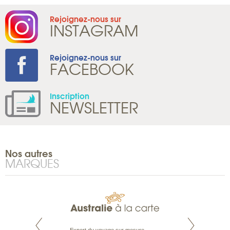
Rejoignez-nous sur
INSTAGRAM
Rejoignez-nous sur
FACEBOOK
Inscription
NEWSLETTER
Nos autres
MARQUES
te est le spécialiste
Expert du voyage sur mesure,
Parce qu’ils sont