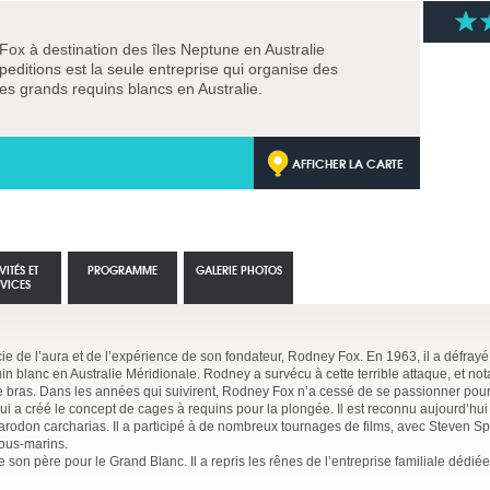
x à destination des îles Neptune en Australie
ditions est la seule entreprise qui organise des
des grands requins blancs en Australie.
AFFICHER LA CARTE
VITÉS ET
PROGRAMME
GALERIE PHOTOS
RVICES
ie de l’aura et de l’expérience de son fondateur, Rodney Fox. En 1963, il a défrayé
uin blanc en Australie Méridionale. Rodney a survécu à cette terrible attaque, et n
 le bras. Dans les années qui suivirent, Rodney Fox n’a cessé de se passionner pour
i qui a créé le concept de cages à requins pour la plongée. Il est reconnu aujourd’h
arodon carcharias. Il a participé à de nombreux tournages de films, avec Steven Sp
ous-marins.
 son père pour le Grand Blanc. Il a repris les rênes de l’entreprise familiale dédiée