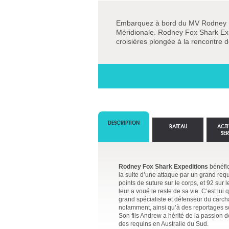
Embarquez à bord du MV Rodney Fo
Méridionale. Rodney Fox Shark Expe
croisières plongée à la rencontre 
DESCRIPTION
BATEAU
ACTI
SE
Rodney Fox Shark Expeditions
bénéfic
la suite d’une attaque par un grand req
points de suture sur le corps, et 92 sur
leur a voué le reste de sa vie. C’est lu
grand spécialiste et défenseur du carch
notamment, ainsi qu’à des reportages s
Son fils Andrew a hérité de la passion de
des requins en Australie du Sud.