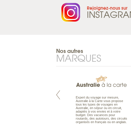
Rejoignez-nous sur
INSTAGR
Nos autres
MARQUES
Pacifique à la carte est le spécialiste
Expert du voyage sur mesure,
des voyages dans le Pacifique.
Australie à la Carte vous propose
Partez à l’autre bout du monde, en
tous les types de voyages en
séjour ou en croisière, pour
Australie, en séjour ou en circuit,
découvrir des peuples et des îles
adaptés à vos envies et à votre
toujours plus surprenants, en hôtels
budget. Des vacances pour
de luxe, comme dans des pensions
routards, des autotours, des circuits
de charme.
organisés en français ou en anglais.