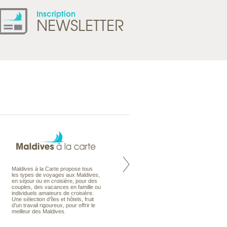
Inscription
NEWSLETTER
Maldives à la Carte propose tous
Notre site Odyssee est un portail
les types de voyages aux Maldives,
qui regroupe l’ensemble de nos
en séjour ou en croisière, pour des
offres de voyages. Vous trouverez
couples, des vacances en famille ou
une carte interactive, la gestion des
individuels amateurs de croisière.
listes de mariage et voyages de
Une sélection d’îles et hôtels, fruit
noces. Vous pourrez aussi vous
d’un travail rigoureux, pour offrir le
abonnez à nos Newsletters.
meilleur des Maldives.