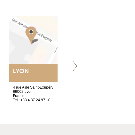
LYON
VILLENEUVE
4 rue A de Saint-Exupéry
Chez Scuba-shop
69002 Lyon
Route d’Arvel, 106
France
1844 Villeneuve
Tel : +33 4 37 24 97 10
Suisse
Tel : +41 21 965 65 00