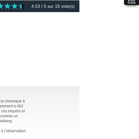
4.53
/ 5 sur
15
vote(s)
 la chronique à
otamment à 462
 ces requins et
ui comme un
ielberg
 à l’observation