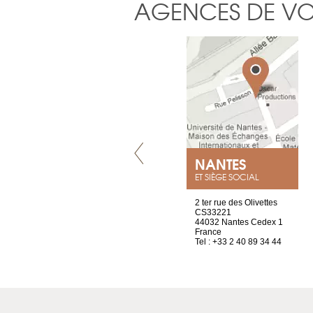
AGENCES DE V
VILLENEUVE
NANTES
ET SIÈGE SOCIAL
Chez Scuba-shop
2 ter rue des Olivettes
Route d’Arvel, 106
CS33221
1844 Villeneuve
44032 Nantes Cedex 1
Suisse
France
Tel : +41 21 965 65 00
Tel : +33 2 40 89 34 44