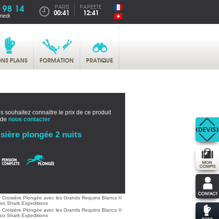
 98 14
PARIS
PAPEETE
00:41
12:41
medi
NS PLANS
FORMATION
PRATIQUE
s souhaitez connaitre le prix de ce produit
 de
nous contacter
sière plongée 2 nuits