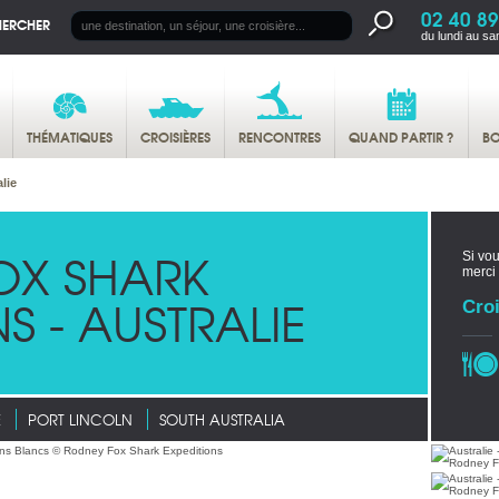
02 40 89
HERCHER
du lundi au sa
THÉMATIQUES
CROISIÈRES
RENCONTRES
QUAND PARTIR ?
BO
lie
OX SHARK
Si vou
merci
S - AUSTRALIE
Croi
E
PORT LINCOLN
SOUTH AUSTRALIA