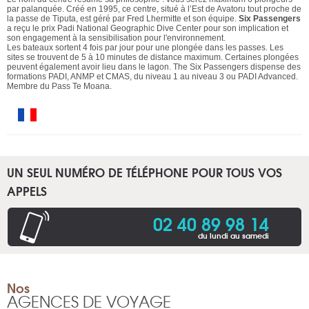
par palanquée. Créé en 1995, ce centre, situé à l’Est de Avatoru tout proche de
la passe de Tiputa, est géré par Fred Lhermitte et son équipe.
Six Passengers
a reçu le prix Padi National Geographic Dive Center pour son implication et
son engagement à la sensibilisation pour l'environnement.
Les bateaux sortent 4 fois par jour pour une plongée dans les passes. Les
sites se trouvent de 5 à 10 minutes de distance maximum. Certaines plongées
peuvent également avoir lieu dans le lagon. The Six Passengers dispense des
formations PADI, ANMP et CMAS, du niveau 1 au niveau 3 ou PADI Advanced.
Membre du Pass Te Moana.
UN SEUL NUMÉRO DE TÉLÉPHONE POUR TOUS VOS
APPELS
02 40 89 98 14
du lundi au samedi
Nos
AGENCES DE VOYAGE