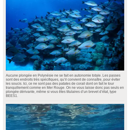
Aucune plongée en Polynésie ne se fait en autonomie totale. Les passes
sont des endroits très spécifiques, qu’il convient de connaître, pour éviter
les soucis. Ici, ce ne sont pas des patates de corail dont on fait le tour
tranquillement comme en Mer Rouge. On ne vous laisse donc pas seuls en
plongée dérivante, même si vous êtes titulaires d’un brevet d’état, type
BEES1.