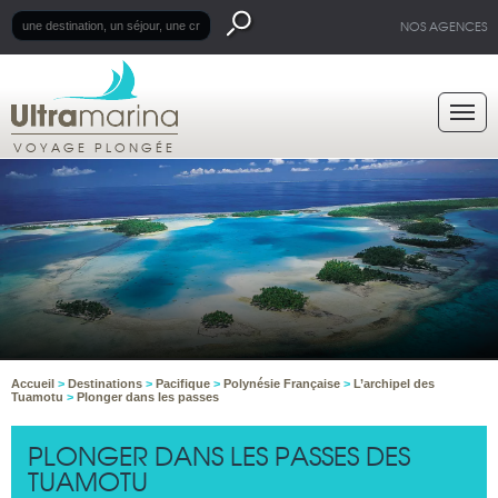
NOS AGENCES
VOYAGE PLONGÉE
Accueil
>
Destinations
>
Pacifique
>
Polynésie Française
>
L’archipel des
Tuamotu
>
Plonger dans les passes
PLONGER DANS LES PASSES DES
TUAMOTU