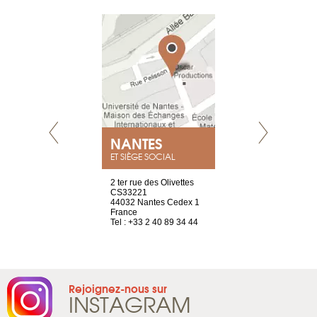
NEUVE
NANTES
GENÈV
ET SIÈGE SOCIAL
a-shop
2 ter rue des Olivettes
rue de Montc
el, 106
CS33221
1207 Genèv
neuve
44032 Nantes Cedex 1
Suisse
France
Tel : +41 22 
1 965 65 00
Tel : +33 2 40 89 34 44
Rejoignez-nous sur
INSTAGRAM