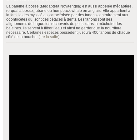
La baleine à bosse (Megaptera Novaenglia) est aussi appelée mégaptère,
rorqual à bosse, jubarte ou humpback whale en anglais. Elle appartient à
la famille des mysticètes, caractérisée par des fanons contrairement aux
odontocètes qui sont des cétacés à dents. Les fanons sont des
alignements de baguettes recouverts de poils, dans la mâchoire des
baleines. Ils servent à filtrer l’eau et ainsi ne garder que la nourriture
nécessaire. Certaines espèces possèdent jusqu’à 400 fanons de chaque
côté de la bouche.
(lire la suite)