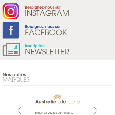
Rejoignez-nous sur
INSTAGRAM
Rejoignez-nous sur
FACEBOOK
Inscription
NEWSLETTER
Nos autres
MARQUES
te est le spécialiste
Expert du voyage sur mesure,
Parce qu’ils sont