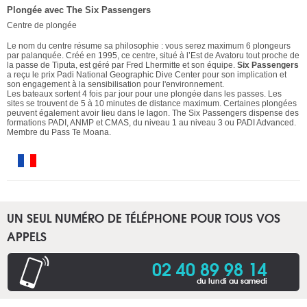
Plongée avec The Six Passengers
Centre de plongée
Le nom du centre résume sa philosophie : vous serez maximum 6 plongeurs
par palanquée. Créé en 1995, ce centre, situé à l’Est de Avatoru tout proche de
la passe de Tiputa, est géré par Fred Lhermitte et son équipe.
Six Passengers
a reçu le prix Padi National Geographic Dive Center pour son implication et
son engagement à la sensibilisation pour l'environnement.
Les bateaux sortent 4 fois par jour pour une plongée dans les passes. Les
sites se trouvent de 5 à 10 minutes de distance maximum. Certaines plongées
peuvent également avoir lieu dans le lagon. The Six Passengers dispense des
formations PADI, ANMP et CMAS, du niveau 1 au niveau 3 ou PADI Advanced.
Membre du Pass Te Moana.
UN SEUL NUMÉRO DE TÉLÉPHONE POUR TOUS VOS
APPELS
02 40 89 98 14
du lundi au samedi