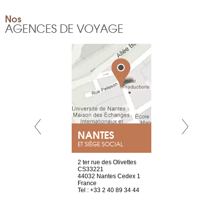
Nos
AGENCES DE VOYAGE
NEUVE
NANTES
GENÈV
ET SIÈGE SOCIAL
a-shop
2 ter rue des Olivettes
rue de Montc
el, 106
CS33221
1207 Genèv
neuve
44032 Nantes Cedex 1
Suisse
France
Tel : +41 22 
1 965 65 00
Tel : +33 2 40 89 34 44