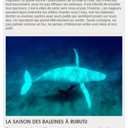
migration, le guide donne l’autorisation de la mise à l’eau, qui s’effectue
tout doucement, pour ne pas effrayer les animaux. Il est interdit de troubler
leur parcours, c’est à elles de venir vers nous et pas l’inverse. Les nageurs
peuvent alors entendre les mâles chanter sous l’eau, voir les baleines
dormir ou évoluer, parfois avec leurs petits qui semblent posés sur leurs
dos. Un spectacle qui prend littéralement au ventre. Seule consigne, ne
pas palmer comme un fou, ne jamais s’interposer entre une mère et son
petit.
LA SAISON DES BALEINES À RURUTU