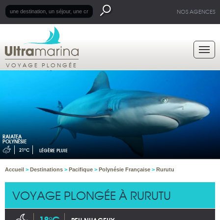
NOS AGENCES
VOYAGE PLONGÉE
RAIATEA
POLYNÉSIE
21°C
LÉGÈRE PLUIE
Accueil
>
Destinations
>
Pacifique
>
Polynésie Française
>
Rurutu
VOYAGE PLONGÉE À RURUTU
18°C