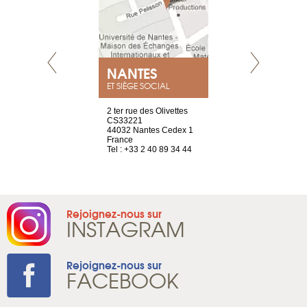
NEUVE
NANTES
GENÈV
ET SIÈGE SOCIAL
a-shop
2 ter rue des Olivettes
rue de Montc
el, 106
CS33221
1207 Genèv
neuve
44032 Nantes Cedex 1
Suisse
France
Tel : +41 22 
1 965 65 00
Tel : +33 2 40 89 34 44
Rejoignez-nous sur
INSTAGRAM
Rejoignez-nous sur
FACEBOOK