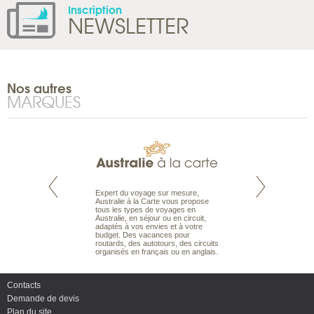
Inscription
NEWSLETTER
Nos autres
MARQUES
te est le spécialiste
Expert du voyage sur mesure,
Parce qu’ils sont
 le Pacifique.
Australie à la Carte vous propose
passionnés d’anim
bout du monde, en
tous les types de voyages en
sauvage, l’équipe d
sière, pour
Australie, en séjour ou en circuit,
carte comprend vos
ples et des îles
adaptés à vos envies et à votre
à votre service so
prenants, en hôtels
budget. Des vacances pour
voyage à la carte 
dans des pensions
routards, des autotours, des circuits
bâtir un safari à l
organisés en français ou en anglais.
envies.
Contacts
Demande de devis
Plan du site