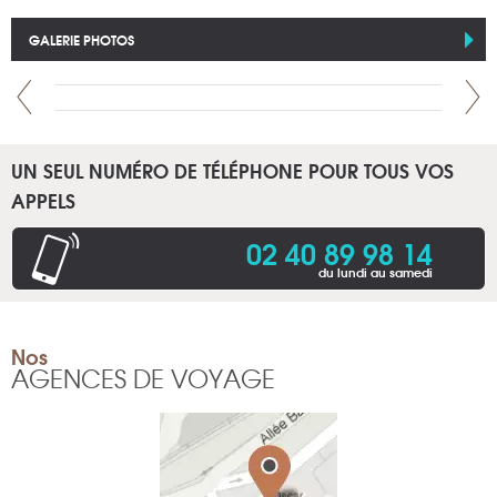
GALERIE PHOTOS
UN SEUL NUMÉRO DE TÉLÉPHONE POUR TOUS VOS
APPELS
02 40 89 98 14
du lundi au samedi
Nos
AGENCES DE VOYAGE