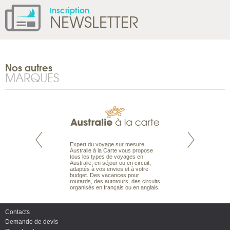
Inscription
NEWSLETTER
Nos autres
MARQUES
te est le spécialiste
Expert du voyage sur mesure,
Parce qu’ils sont
 le Pacifique.
Australie à la Carte vous propose
passionnés d’anim
bout du monde, en
tous les types de voyages en
sauvage, l’équipe d
sière, pour
Australie, en séjour ou en circuit,
carte comprend vos
ples et des îles
adaptés à vos envies et à votre
à votre service so
prenants, en hôtels
budget. Des vacances pour
voyage à la carte 
dans des pensions
routards, des autotours, des circuits
bâtir un safari à l
organisés en français ou en anglais.
envies.
Contacts
Demande de devis