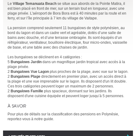
Le
Village Temanuata Beach
se situe aux abords de la Pointe Matira, il
est bien placé en front de mer, sur un terrain tout en longueur, avec une
plage privée. L'aéroport de Bora Bora est à 40 minutes par la route et en
ferry, et sur l’île principale à 7 km du village de Vaitape.
La pension comprend seulement 11 bungalows de style polynésien, au
bord du lagon et dans un cadre vert et agréable, dotés d’une salle de
bains avec douche, et d’une terrasse ombragée. Ils sont équipés d’un
réfrigérateur, ventilateur, bouilloire électrique, four micro-ondes, vaisselle
de base, et une table avec des chaises de jardin.
Les bungalows se déclinent en 4 catégories :
5
Bungalows Jardin
dans un magnifique jardin tropical avec accès à la
plage privée.
2
Bungalows Vue Lagon
plus proches de la plage, avec vue sur le lagon.
2
Bungalows Plage
directement en premier plan, avec un accès direct à
la plage et une vue imprenable sur le lagon. Ils disposent d'un lit double.
Ces trois catégories peuvent loger un maximum de 2 personnes.
2
Bungalows Famille
plus spacieux, donnant sur les jardins. Ils
disposent d'une cuisine équipée et peuvent loger jusqu’à 5 personnes.
À SAVOIR
Pour plus de détails sur la classification des pensions en Polynésie,
reportez-vous à notre guide.