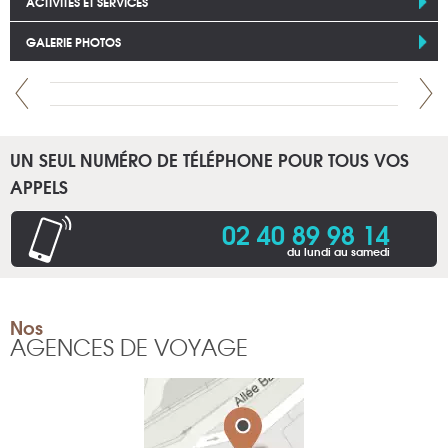
ACTIVITÉS ET SERVICES
GALERIE PHOTOS
UN SEUL NUMÉRO DE TÉLÉPHONE POUR TOUS VOS
APPELS
02 40 89 98 14
du lundi au samedi
Nos
AGENCES DE VOYAGE