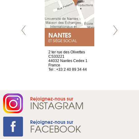
NEUVE
NANTES
GENÈV
ET SIÈGE SOCIAL
a-shop
2 ter rue des Olivettes
rue de Montc
el, 106
CS33221
1207 Genèv
neuve
44032 Nantes Cedex 1
Suisse
France
Tel : +41 22 
1 965 65 00
Tel : +33 2 40 89 34 44
Rejoignez-nous sur
INSTAGRAM
Rejoignez-nous sur
FACEBOOK