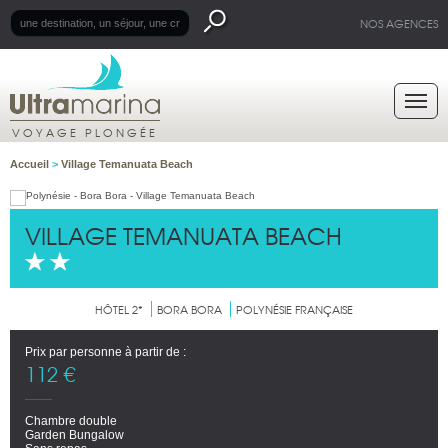
NOS AGENCES
VOYAGE PLONGÉE
Accueil
>
Village Temanuata Beach
VILLAGE TEMANUATA BEACH
HÔTEL 2*
BORA BORA
POLYNÉSIE FRANÇAISE
Prix par personne à partir de :
112 €
Chambre double
Garden Bungalow