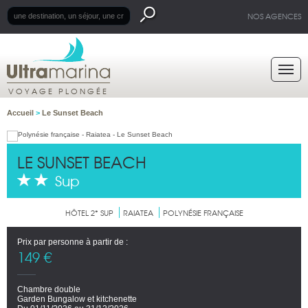
NOS AGENCES
VOYAGE PLONGÉE
Accueil
>
Le Sunset Beach
LE SUNSET BEACH
Sup
HÔTEL 2* SUP
RAIATEA
POLYNÉSIE FRANÇAISE
Prix par personne à partir de :
149 €
Chambre double
Garden Bungalow et kitchenette