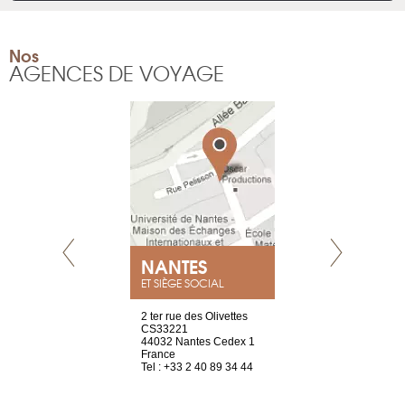
Nos
AGENCES DE VOYAGE
NEUVE
NANTES
GENÈV
ET SIÈGE SOCIAL
a-shop
2 ter rue des Olivettes
rue de Montc
el, 106
CS33221
1207 Genèv
neuve
44032 Nantes Cedex 1
Suisse
France
Tel : +41 22 
1 965 65 00
Tel : +33 2 40 89 34 44