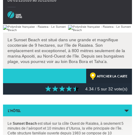
Du 01/11/2026 au 31/12/2026
Le Sunset Beach est situé dans une grande et magnifique
cocoteraie de 9 hectares, sur l’île de Raiatea. Son
emplacement est exceptionnel, à 800 mètres seulement de la
marina Apooiti, au Nord-Ouest de l’île. Depuis ses bungalows
plage, vous pourrez voir au loin Bora Bora et Taha’a.
AFFICHER LA CARTE
4.34
/ 5 sur
32
vote(s)
L’HÔTEL
Le
Sunset Beach
est situé sur la côte Ouest de Raiatea, à seulement 5
minutes de l’aéroport et 10 minutes d’Uturoa, la ville principale de l’île.
Cette structure familiale ouverte depuis 1983 se compose de 10