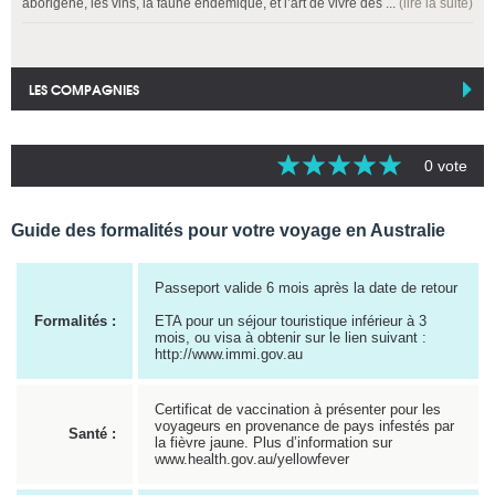
aborigène, les vins, la faune endémique, et l’art de vivre des ...
(lire la suite)
LES COMPAGNIES
0 vote
Guide des formalités pour votre voyage en Australie
Passeport valide 6 mois après la date de retour
Formalités :
ETA pour un séjour touristique inférieur à 3
mois, ou visa à obtenir sur le lien suivant :
http://www.immi.gov.au
Certificat de vaccination à présenter pour les
voyageurs en provenance de pays infestés par
Santé :
la fièvre jaune. Plus d’information sur
www.health.gov.au/yellowfever