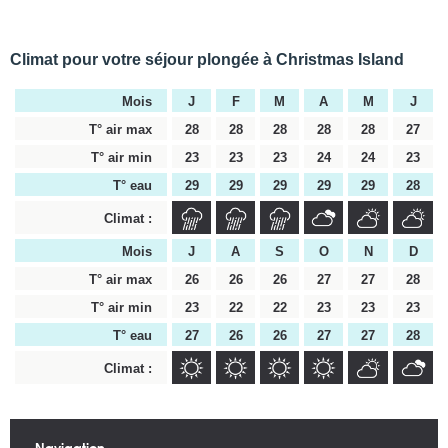
Climat pour votre séjour plongée à Christmas Island
Mois
J
F
M
A
M
J
T° air max
28
28
28
28
28
27
T° air min
23
23
23
24
24
23
T° eau
29
29
29
29
29
28
Climat :
Mois
J
A
S
O
N
D
T° air max
26
26
26
27
27
28
T° air min
23
22
22
23
23
23
T° eau
27
26
26
27
27
28
Climat :
Navigation