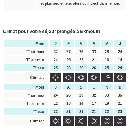
et plus sec en été; alors qu’il pleut dans le nord
Climat pour votre séjour plongée à Exmouth
Mois
J
F
M
A
M
J
T° air max
37
37
36
33
28
24
T° air min
24
25
23
21
16
14
T° eau
25
26
26
26
25
24
Climat :
Mois
J
A
S
O
N
D
T° air max
24
26
29
32
33
36
T° air min
12
13
14
17
19
21
T° eau
22
21
21
21
22
23
Climat :