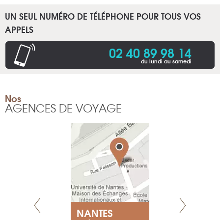
UN SEUL NUMÉRO DE TÉLÉPHONE POUR TOUS VOS
APPELS
02 40 89 98 14
du lundi au samedi
Nos
AGENCES DE VOYAGE
NEUVE
NANTES
GENÈV