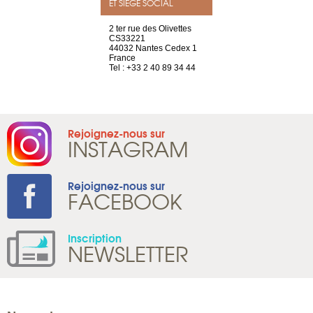
ET SIÈGE SOCIAL
a-shop
2 ter rue des Olivettes
rue de Montc
el, 106
CS33221
1207 Genèv
neuve
44032 Nantes Cedex 1
Suisse
France
Tel : +41 22 
1 965 65 00
Tel : +33 2 40 89 34 44
Rejoignez-nous sur
INSTAGRAM
Rejoignez-nous sur
FACEBOOK
Inscription
NEWSLETTER