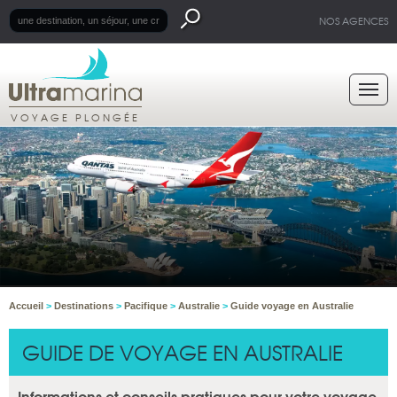
NOS AGENCES
VOYAGE PLONGÉE
Accueil
>
Destinations
>
Pacifique
>
Australie
>
Guide voyage en Australie
GUIDE DE VOYAGE EN AUSTRALIE
Informations et conseils pratiques pour votre voyage