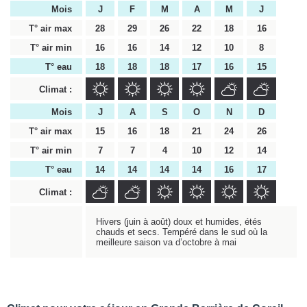
Mois
J
F
M
A
M
J
T° air max
28
29
26
22
18
16
T° air min
16
16
14
12
10
8
T° eau
18
18
18
17
16
15
Climat :
Mois
J
A
S
O
N
D
T° air max
15
16
18
21
24
26
T° air min
7
7
4
10
12
14
T° eau
14
14
14
14
16
17
Climat :
Hivers (juin à août) doux et humides, étés
chauds et secs. Tempéré dans le sud où la
meilleure saison va d’octobre à mai