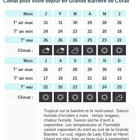
Climat pour votre séjour en Grande Barrière de Corail
Mois
J
F
M
A
M
J
T° air max
31
31
30
29
28
26
T° air min
24
24
23
22
20
18
T° eau
26
26
26
25
23
22
Climat :
Mois
J
A
S
O
N
D
T° air max
26
27
28
29
30
31
T° air min
17
18
21
21
22
23
T° eau
22
20
23
22
24
25
Climat :
Tropical sur la barrière et le nord-ouest. Saison
humide d’octobre à mars : temps orageux,
chaleur humide. Saison sèche d’avril à
septembre. Les températures et l’humidité
varient cependant du nord au sud de la Grande
Barrière. Le sud, région de Lady Elliot et Heron
Island est plus frais en hiver (juin à septembre),