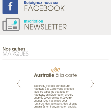
Rejoignez-nous sur
FACEBOOK
Inscription
NEWSLETTER
Nos autres
MARQUES
te est le spécialiste
Expert du voyage sur mesure,
Parce qu’ils sont
 le Pacifique.
Australie à la Carte vous propose
passionnés d’anim
bout du monde, en
tous les types de voyages en
sauvage, l’équipe d
sière, pour
Australie, en séjour ou en circuit,
carte comprend vos
ples et des îles
adaptés à vos envies et à votre
à votre service so
prenants, en hôtels
budget. Des vacances pour
voyage à la carte 
dans des pensions
routards, des autotours, des circuits
bâtir un safari à l
organisés en français ou en anglais.
envies.