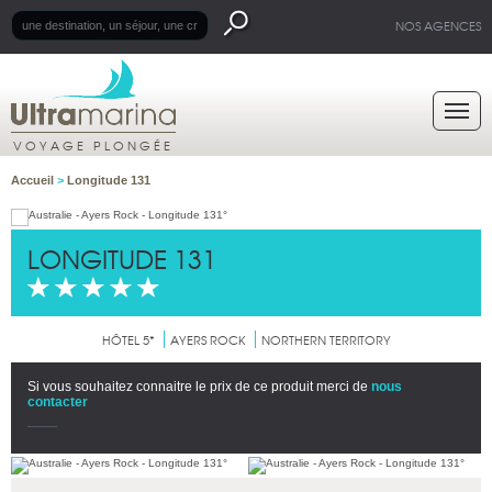
NOS AGENCES
VOYAGE PLONGÉE
Accueil
>
Longitude 131
LONGITUDE 131
HÔTEL 5*
AYERS ROCK
NORTHERN TERRITORY
Si vous souhaitez connaitre le prix de ce produit merci de
nous
contacter