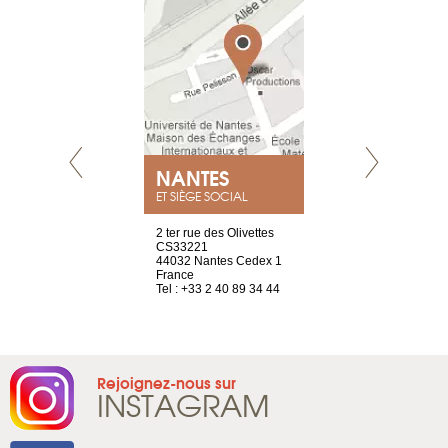
NEUVE
NANTES
GENÈV
ET SIÈGE SOCIAL
a-shop
2 ter rue des Olivettes
rue de Montc
el, 106
CS33221
1207 Genèv
neuve
44032 Nantes Cedex 1
Suisse
France
Tel : +41 22 
1 965 65 00
Tel : +33 2 40 89 34 44
Rejoignez-nous sur
INSTAGRAM