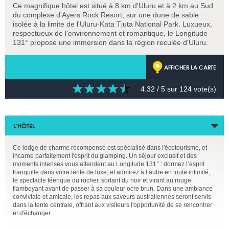
Ce magnifique hôtel est situé à 8 km d'Uluru et à 2 km au Sud
du complexe d'Ayers Rock Resort, sur une dune de sable
isolée à la limite de l'Uluru-Kata Tjuta National Park. Luxueux,
respectueux de l'environnement et romantique, le Longitude
131° propose une immersion dans la région reculée d'Uluru.
AFFICHER LA CARTE
4.32
/ 5 sur
124
vote(s)
L’HÔTEL
Ce lodge de charme récompensé est spécialisé dans l'écotourisme, et
incarne parfaitement l'esprit du glamping. Un séjour exclusif et des
moments intenses vous attendent au Longitude 131° : dormez l’esprit
tranquille dans votre tente de luxe, et admirez à l’aube en toute intimité,
le spectacle féerique du rocher, sortant du noir et virant au rouge
flamboyant avant de passer à sa couleur ocre brun. Dans une ambiance
conviviale et amicale, les repas aux saveurs australiennes seront servis
dans la tente centrale, offrant aux visiteurs l'opportunité de se rencontrer
et d'échanger.