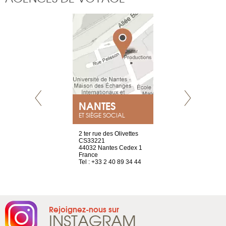
NEUVE
NANTES
GENÈV
ET SIÈGE SOCIAL
a-shop
2 ter rue des Olivettes
rue de Montc
el, 106
CS33221
1207 Genèv
neuve
44032 Nantes Cedex 1
Suisse
France
Tel : +41 22 
1 965 65 00
Tel : +33 2 40 89 34 44
Rejoignez-nous sur
INSTAGRAM