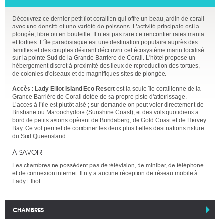
Découvrez ce dernier petit îlot corallien qui offre un beau jardin de corail
avec une densité et une variété de poissons. L’activité principale est la
plongée, libre ou en bouteille. Il n’est pas rare de rencontrer raies manta
et tortues. L'île paradisiaque est une destination populaire auprès des
familles et des couples désirant découvrir cet écosystème marin localisé
sur la pointe Sud de la Grande Barrière de Corail. L'hôtel propose un
hébergement discret à proximité des lieux de reproduction des tortues,
de colonies d'oiseaux et de magnifiques sites de plongée.
Accès
:
Lady Elliot Island Eco Resort
est la seule île corallienne de la
Grande Barrière de Corail dotée de sa propre piste d'atterrissage.
L’accès à l’île est plutôt aisé ; sur demande on peut voler directement de
Brisbane ou Maroochydore (Sunshine Coast), et des vols quotidiens à
bord de petits avions opèrent de Bundaberg, de Gold Coast et de Hervey
Bay. Ce vol permet de combiner les deux plus belles destinations nature
du Sud Queensland.
À SAVOIR
Les chambres ne possèdent pas de télévision, de minibar, de téléphone
et de connexion internet. Il n’y a aucune réception de réseau mobile à
Lady Elliot.
CHAMBRES