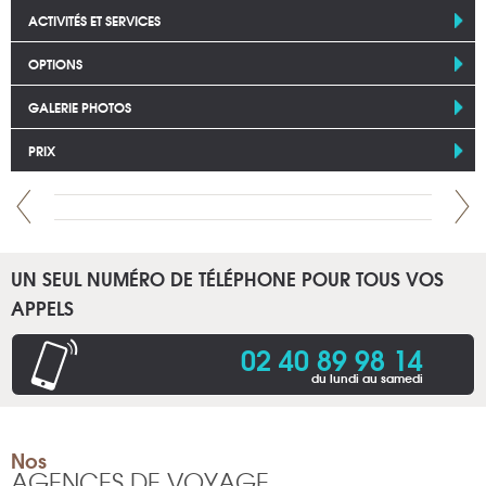
ACTIVITÉS ET SERVICES
OPTIONS
GALERIE PHOTOS
PRIX
UN SEUL NUMÉRO DE TÉLÉPHONE POUR TOUS VOS
APPELS
02 40 89 98 14
du lundi au samedi
Nos
AGENCES DE VOYAGE