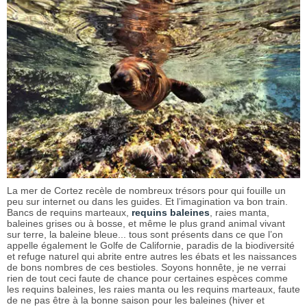
La mer de Cortez recèle de nombreux trésors pour qui fouille un
peu sur internet ou dans les guides. Et l’imagination va bon train.
Bancs de requins marteaux,
requins baleines
, raies manta,
baleines grises ou à bosse, et même le plus grand animal vivant
sur terre, la baleine bleue... tous sont présents dans ce que l’on
appelle également le Golfe de Californie, paradis de la biodiversité
et refuge naturel qui abrite entre autres les ébats et les naissances
de bons nombres de ces bestioles. Soyons honnête, je ne verrai
rien de tout ceci faute de chance pour certaines espèces comme
les requins baleines, les raies manta ou les requins marteaux, faute
de ne pas être à la bonne saison pour les baleines (hiver et