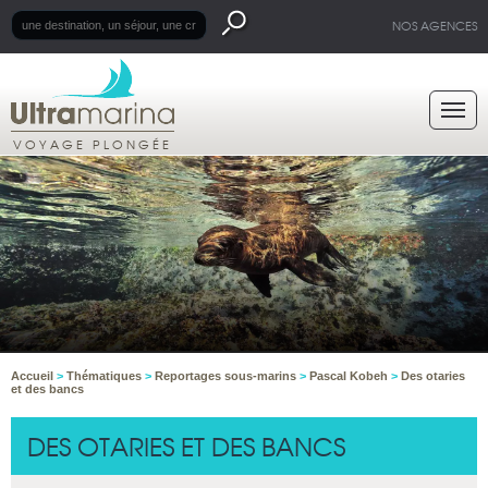
NOS AGENCES
VOYAGE PLONGÉE
Accueil
>
Thématiques
>
Reportages sous-marins
>
Pascal Kobeh
>
Des otaries
et des bancs
DES OTARIES ET DES BANCS