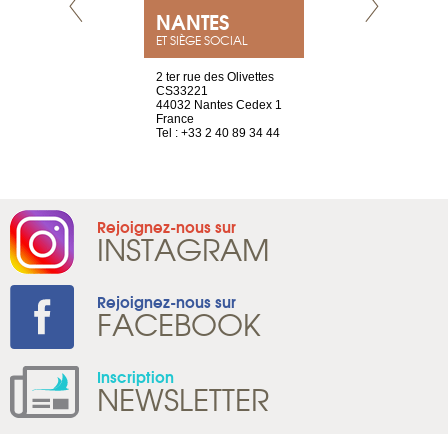
NEUVE
NANTES
GENÈV
ET SIÈGE SOCIAL
a-shop
2 ter rue des Olivettes
rue de Montc
el, 106
CS33221
1207 Genèv
neuve
44032 Nantes Cedex 1
Suisse
France
Tel : +41 22 
1 965 65 00
Tel : +33 2 40 89 34 44
Rejoignez-nous sur
INSTAGRAM
Rejoignez-nous sur
FACEBOOK
Inscription
NEWSLETTER