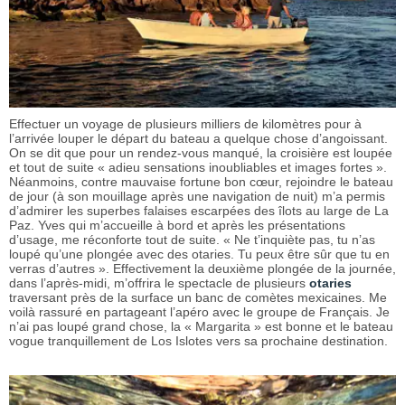
Effectuer un voyage de plusieurs milliers de kilomètres pour à
l’arrivée louper le départ du bateau a quelque chose d’angoissant.
On se dit que pour un rendez-vous manqué, la croisière est loupée
et tout de suite « adieu sensations inoubliables et images fortes ».
Néanmoins, contre mauvaise fortune bon cœur, rejoindre le bateau
de jour (à son mouillage après une navigation de nuit) m’a permis
d’admirer les superbes falaises escarpées des îlots au large de La
Paz. Yves qui m’accueille à bord et après les présentations
d’usage, me réconforte tout de suite. « Ne t’inquiète pas, tu n’as
loupé qu’une plongée avec des otaries. Tu peux être sûr que tu en
verras d’autres ». Effectivement la deuxième plongée de la journée,
dans l’après-midi, m’offrira le spectacle de plusieurs
otaries
traversant près de la surface un banc de comètes mexicaines. Me
voilà rassuré en partageant l’apéro avec le groupe de Français. Je
n’ai pas loupé grand chose, la « Margarita » est bonne et le bateau
vogue tranquillement de Los Islotes vers sa prochaine destination.