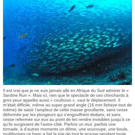
Il est vrai que je ne suis jamais allé en Afrique du Sud admirer le «
Sardine Run ». Mais ici, rien que le spectacle de ces chinchards à
gros yeux appelés aussi « coulirous », vaut le déplacement. Il
m’était difficile, même au super grand angle (16 mm fisheye tout de
même) de saisir l’ampleur de cette masse grouillante, sans cesse
déformée par les plongeurs qui s’engouffrent dedans, et sans
cesse refermée sur eux au point de les rendre invisibles jusqu’à ce
qu’ils surgissent de l’autre côté. Parfois un mur, parfois une
tornade, à d’autres moments un dôme, une soucoupe, une boule,
multiformes ce banc a fait la joie de tout le groupe pendant toute