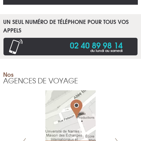
UN SEUL NUMÉRO DE TÉLÉPHONE POUR TOUS VOS
APPELS
02 40 89 98 14
du lundi au samedi
Nos
AGENCES DE VOYAGE