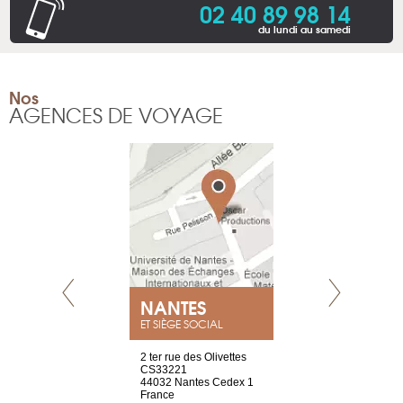
02 40 89 98 14
du lundi au samedi
Nos
AGENCES DE VOYAGE
NEUVE
NANTES
GENÈV
ET SIÈGE SOCIAL
a-shop
2 ter rue des Olivettes
rue de Montc
el, 106
CS33221
1207 Genèv
neuve
44032 Nantes Cedex 1
Suisse
France
Tel : +41 22 