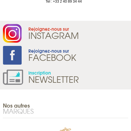
1 965 65 00
Tel : +33 2 40 89 34 44
Rejoignez-nous sur
INSTAGRAM
Rejoignez-nous sur
FACEBOOK
Inscription
NEWSLETTER
Nos autres
MARQUES