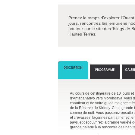
Prenez le temps d’explorer l’Oues
jours, rencontrez les lémuriens no
hauteur sur le site des Tsingy de Be
Hautes Terres.
DESCRIPTION
PROGRAMME
GALER
Au cours de cet itinéraire de 10 jours e
d’Antananarivo vers Morondava, vous dé
chauffeur et de votre guide malgache f
de la Réserve de Kirindy. Cette grande 
comme de nuit. Vous passerez ensuite u
et crevasses, façonnés par la mer et l’é
pays, et découvrirez la grande variété de
grande balade à la rencontre des habitan