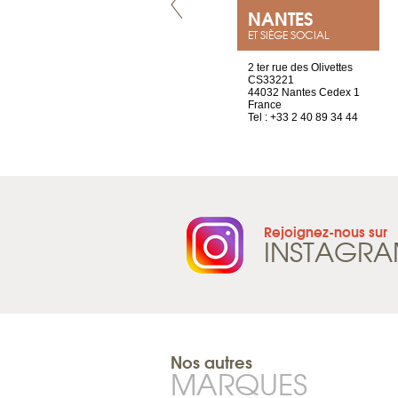
VILLENEUVE
NANTES
ET SIÈGE SOCIAL
Chez Scuba-shop
2 ter rue des Olivettes
Route d’Arvel, 106
CS33221
1844 Villeneuve
44032 Nantes Cedex 1
Suisse
France
Tel : +41 21 965 65 00
Tel : +33 2 40 89 34 44
Rejoignez-nous sur
INSTAGR
Nos autres
MARQUES