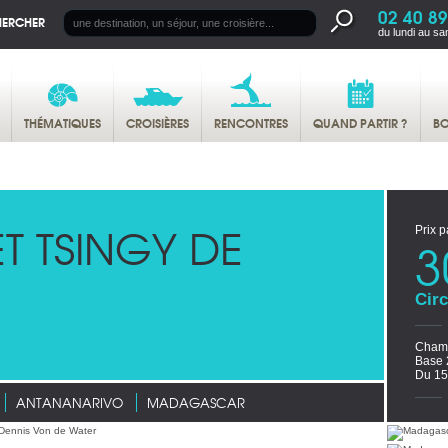
02 40 89
HERCHER
du lundi au sa
THÉMATIQUES
CROISIÈRES
RENCONTRES
QUAND PARTIR ?
BO
T TSINGY DE
Prix p
3
Circ
Chamb
Base 
Du 15
ANTANANARIVO
MADAGASCAR