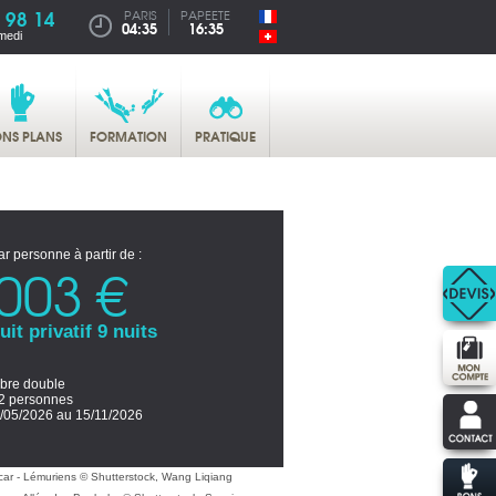
 98 14
PARIS
PAPEETE
04:35
16:35
medi
NS PLANS
FORMATION
PRATIQUE
ar personne à partir de :
003 €
uit privatif 9 nuits
re double
2 personnes
/05/2026 au 15/11/2026