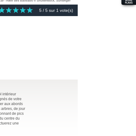
5
/ 5 sur
1
vote(s)
l intérieur
gnés de votre
ver aux abords
 arbres, de jour
onnant de pics
 du centre du
ectuerez une