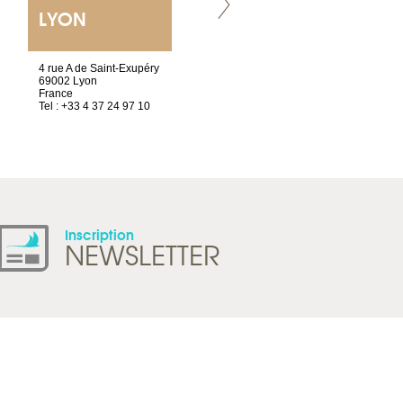
LYON
VILLENEUVE
4 rue A de Saint-Exupéry
Chez Scuba-shop
69002 Lyon
Route d’Arvel, 106
France
1844 Villeneuve
Tel : +33 4 37 24 97 10
Suisse
Tel : +41 21 965 65 00
Inscription
NEWSLETTER