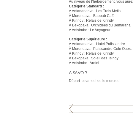
Au niveau de l’hébergement, vous aurez 
Catégorie Standard :
À Antananarivo : Les Trois Metis
À Morondava : Baobab Café
À Kirindy : Relais de Kirindy
À Bekopaka : Orchidées du Bemaraha
À Antsirabe : Le Voyageur
Catégorie Supérieure :
À Antananarivo : Hotel Palissandre
À Morondava : Palissandre Cote Ouest
À Kirindy : Relais de Kirindy
À Bekopaka : Soleil des Tsingy
À Antsirabe : Arotel
À SAVOIR
Départ le samedi ou le mercredi.