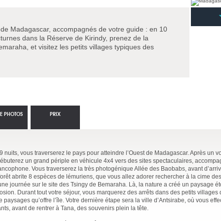
t de Madagascar, accompagnés de votre guide : en 10
cturnes dans la Réserve de Kirindy, prenez de la
maraha, et visitez les petits villages typiques des
IE PHOTOS
PRIX
t 9 nuits, vous traverserez le pays pour atteindre l’Ouest de Madagascar. Après un vo
buterez un grand périple en véhicule 4x4 vers des sites spectaculaires, accompa
rancophone. Vous traverserez la très photogénique Allée des Baobabs, avant d’arri
forêt abrite 8 espèces de lémuriens, que vous allez adorer rechercher à la cime des
ne journée sur le site des Tsingy de Bemaraha. Là, la nature a créé un paysage ét
rosion. Durant tout votre séjour, vous marquerez des arrêts dans des petits villages
 paysages qu’offre l’île. Votre dernière étape sera la ville d’Antsirabe, où vous eff
ts, avant de rentrer à Tana, des souvenirs plein la tête.