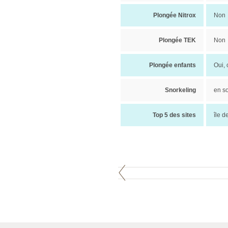
Plongée Nitrox
Non
Plongée TEK
Non
Plongée enfants
Oui, 
Snorkeling
en so
Top 5 des sites
île d