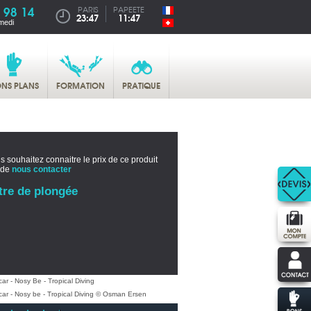
 98 14
PARIS
PAPEETE
23:47
11:47
medi
NS PLANS
FORMATION
PRATIQUE
s souhaitez connaitre le prix de ce produit
 de
nous contacter
tre de plongée