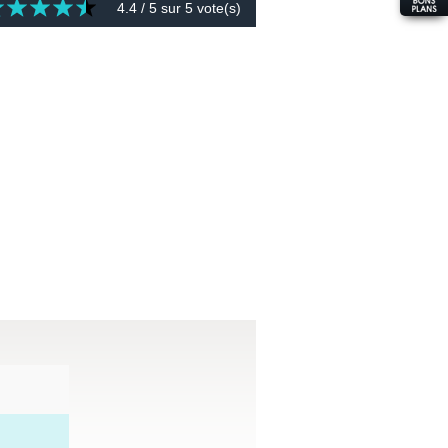
4.4
/ 5 sur
5
vote(s)