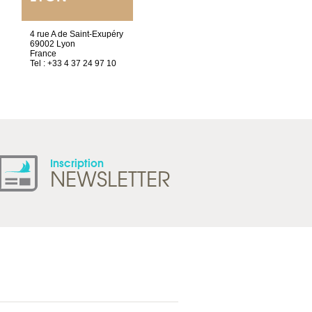
4 rue A de Saint-Exupéry
Chez Scuba-shop
69002 Lyon
Route d’Arvel, 106
France
1844 Villeneuve
Tel : +33 4 37 24 97 10
Suisse
Tel : +41 21 965 65 00
Inscription
NEWSLETTER