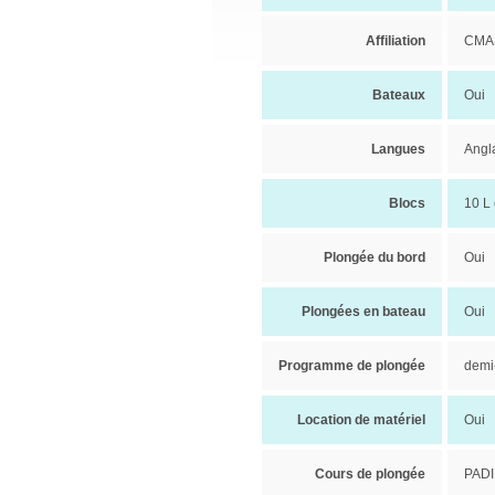
Affiliation
CMAS
Bateaux
Oui
Langues
Angla
Blocs
10 L 
Plongée du bord
Oui
Plongées en bateau
Oui
Programme de plongée
demi
Location de matériel
Oui
Cours de plongée
PADI