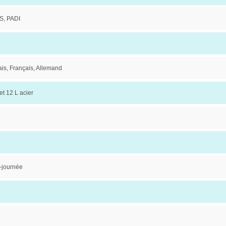
, PADI
is, Français, Allemand
et 12 L acier
-journée