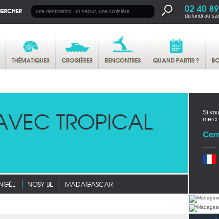
02 40 89
HERCHER
du lundi au sa
THÉMATIQUES
CROISIÈRES
RENCONTRES
QUAND PARTIR ?
BO
AVEC TROPICAL
Si vou
merci
Cen
NGÉE
NOSY BE
MADAGASCAR