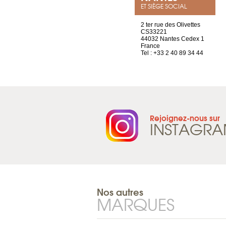
ET SIÈGE SOCIAL
Chez Scuba-shop
2 ter rue des Olivettes
Route d’Arvel, 106
CS33221
1844 Villeneuve
44032 Nantes Cedex 1
Suisse
France
Tel : +41 21 965 65 00
Tel : +33 2 40 89 34 44
Rejoignez-nous sur
INSTAGR
Nos autres
MARQUES