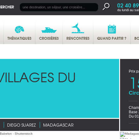
02 40 89
HERCHER
du lundi au sa
THÉMATIQUES
CROISIÈRES
RENCONTRES
QUAND PARTIR ?
BO
 VILLAGES DU
Prix p
1
Circ
Chamb
Base 
Du 01
DIEGO SUAREZ
MADAGASCAR