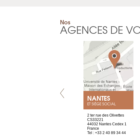
Nos
AGENCES DE V
VILLENEUVE
NANTES
ET SIÈGE SOCIAL
Chez Scuba-shop
2 ter rue des Olivettes
Route d’Arvel, 106
CS33221
1844 Villeneuve
44032 Nantes Cedex 1
Suisse
France
Tel : +41 21 965 65 00
Tel : +33 2 40 89 34 44