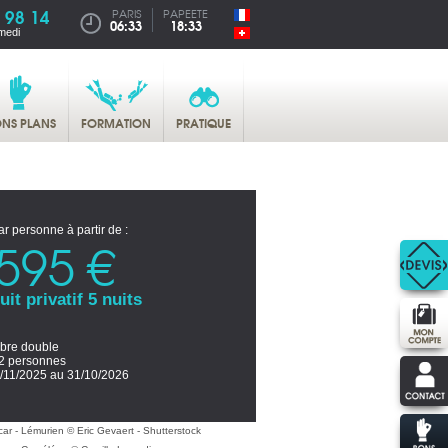
 98 14
PARIS
PAPEETE
06:33
18:33
medi
NS PLANS
FORMATION
PRATIQUE
ar personne à partir de :
595 €
uit privatif 5 nuits
re double
2 personnes
/11/2025 au 31/10/2026