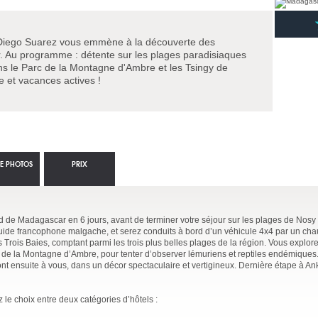
e Diego Suarez vous emmène à la découverte des
 Au programme : détente sur les plages paradisiaques
ns le Parc de la Montagne d'Ambre et les Tsingy de
te et vacances actives !
IE PHOTOS
PRIX
 de Madagascar en 6 jours, avant de terminer votre séjour sur les plages de Nosy
de francophone malgache, et serez conduits à bord d’un véhicule 4x4 par un chau
s Trois Baies, comptant parmi les trois plus belles plages de la région. Vous explor
 de la Montagne d’Ambre, pour tenter d’observer lémuriens et reptiles endémiques
ont ensuite à vous, dans un décor spectaculaire et vertigineux. Dernière étape à Ank
le choix entre deux catégories d’hôtels :