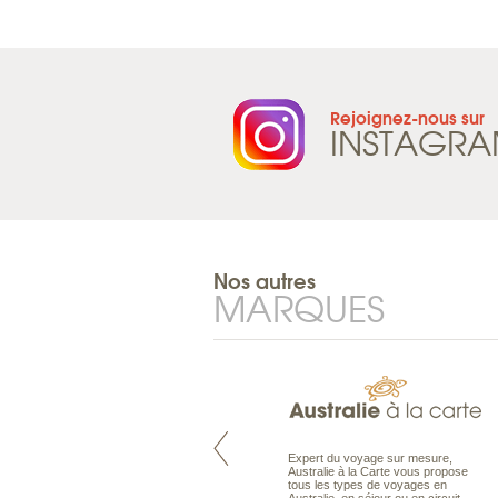
Rejoignez-nous sur
INSTAGR
Nos autres
MARQUES
Pacifique à la carte est le spécialiste
Expert du voyage sur mesure,
des voyages dans le Pacifique.
Australie à la Carte vous propose
Partez à l’autre bout du monde, en
tous les types de voyages en
séjour ou en croisière, pour