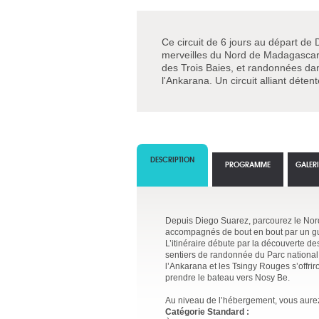
Ce circuit de 6 jours au départ d
merveilles du Nord de Madagascar.
des Trois Baies, et randonnées da
l'Ankarana. Un circuit alliant déten
DESCRIPTION
PROGRAMME
GALER
Depuis Diego Suarez, parcourez le Nord
accompagnés de bout en bout par un gui
L’itinéraire débute par la découverte de
sentiers de randonnée du Parc national
l’Ankarana et les Tsingy Rouges s’offrir
prendre le bateau vers Nosy Be.
Au niveau de l’hébergement, vous aurez 
Catégorie Standard :