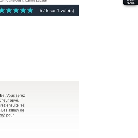
5
/ 5 sur
1
vote(s)
 Be. Vous serez
ffeur privé.
erez ensuite les
. Les Tsingy de
ify, pour