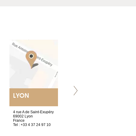
LYON
VILLENEUVE
4 rue A de Saint-Exupéry
Chez Scuba-shop
69002 Lyon
Route d’Arvel, 106
France
1844 Villeneuve
Tel : +33 4 37 24 97 10
Suisse
Tel : +41 21 965 65 00