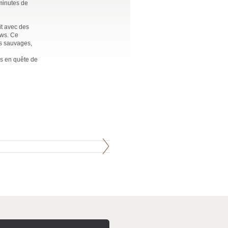
minutes de
it avec des
ows. Ce
ns sauvages,
rs en quête de