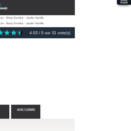
4.03
/ 5 sur
31
vote(s)
AVIS CLIENTS