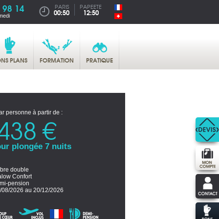
 98 14
PARIS
PAPEETE
00:50
12:50
medi
NS PLANS
FORMATION
PRATIQUE
ar personne à partir de :
438 €
ur plongée 7 nuits
re double
low Confort
mi-pension
/08/2026 au 20/12/2026