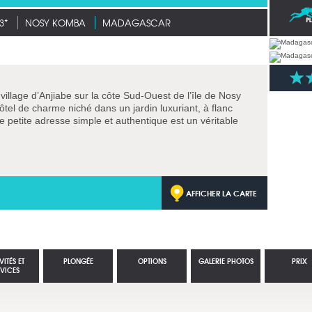
3*
NOSY KOMBA
MADAGASCAR
 village d’Anjiabe sur la côte Sud-Ouest de l’île de Nosy
ôtel de charme niché dans un jardin luxuriant, à flanc
e petite adresse simple et authentique est un véritable
AFFICHER LA CARTE
VITÉS ET
PLONGÉE
OPTIONS
GALERIE PHOTOS
PRIX
RVICES