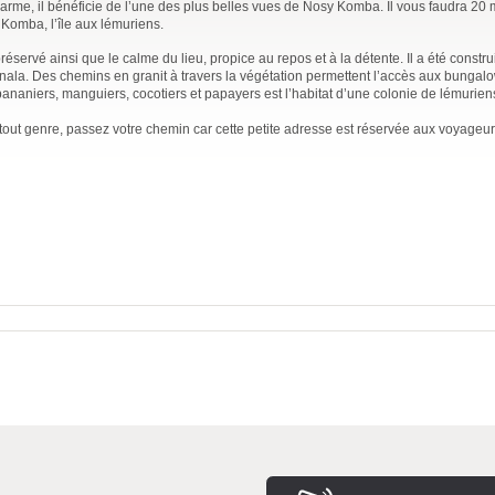
rme, il bénéficie de l’une des plus belles vues de Nosy Komba. Il vous faudra 20 
Komba, l’île aux lémuriens.
éservé ainsi que le calme du lieu, propice au repos et à la détente. Il a été constru
nala. Des chemins en granit à travers la végétation permettent l’accès aux bungal
ananiers, manguiers, cocotiers et papayers est l’habitat d’une colonie de lémurie
 tout genre, passez votre chemin car cette petite adresse est réservée aux voyageu