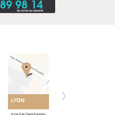
 89 98 14
du lundi au samedi
LYON
VILLENEUVE
4 rue A de Saint-Exupéry
Chez Scuba-shop