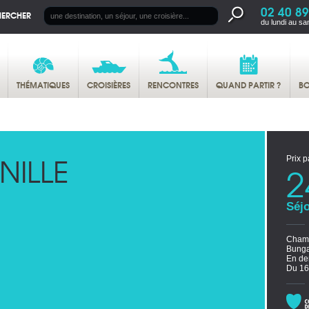
02 40 89
HERCHER
du lundi au sa
THÉMATIQUES
CROISIÈRES
RENCONTRES
QUAND PARTIR ?
BO
NILLE
Prix p
2
Séjo
Chamb
Bunga
En de
Du 16