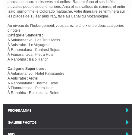
parcs nationaux et réserves naturelles : Ranomafana et ses forêts
pluviales peuplées de lémuriens, Anja et ses vallées de rizières, et enfin
Isalo, surnommé le Colorado malgache. Votre itinéraire se terminera sur
les plages de Tuléar puis Ifaty, face au Canal du Mozambique.
Au niveau de l’hébergement, vous aurez le choix entre deux catégories
d’hôtels :
Catégorie Standard :
À Antananarivo : Les Trois Metis
À Antsirabe : Le Voyageur
À Ranomafana : Centrest Séjour
À Fianarantsoa : Pietra Hotel
À Ranohira : Isalo Ranch
Catégorie Supérieure :
À Antananarivo : Hotel Palissandre
À Antsirabe : Arotel
À Ranomafana : Thermal Hotel
À Fianarantsoa : Pietra Hotel
À Ranohira : Relais de la Reine
PROGRAMME
GALERIE PHOTOS
PRIX