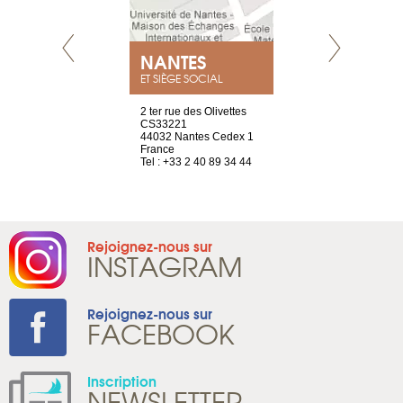
NEUVE
NANTES
GENÈV
ET SIÈGE SOCIAL
a-shop
2 ter rue des Olivettes
rue de Montc
el, 106
CS33221
1207 Genèv
neuve
44032 Nantes Cedex 1
Suisse
France
Tel : +41 22 
1 965 65 00
Tel : +33 2 40 89 34 44
Rejoignez-nous sur
INSTAGRAM
Rejoignez-nous sur
FACEBOOK
Inscription
NEWSLETTER