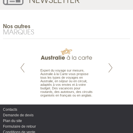
Nos autres
MARQUES
te est le spécialiste
Expert du voyage sur mesure,
Parce qu’ils sont
 le Pacifique.
Australie à la Carte vous propose
passionnés d’anim
bout du monde, en
tous les types de voyages en
sauvage, l’équipe d
sière, pour
Australie, en séjour ou en circuit,
carte comprend vos
ples et des îles
adaptés à vos envies et à votre
à votre service so
prenants, en hôtels
budget. Des vacances pour
voyage à la carte 
dans des pensions
routards, des autotours, des circuits
bâtir un safari à l
organisés en français ou en anglais.
envies.
Contacts
Demande de devis
Plan du site
Formulaire de retour
Conditions de vente