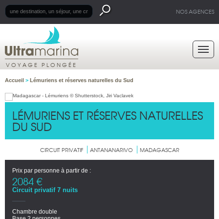
NOS AGENCES
VOYAGE PLONGÉE
Accueil
>
Lémuriens et réserves naturelles du Sud
LÉMURIENS ET RÉSERVES NATURELLES
DU SUD
CIRCUIT PRIVATIF
ANTANANARIVO
MADAGASCAR
Prix par personne à partir de :
2084 €
Circuit privatif 7 nuits
Chambre double
Base 2 personnes