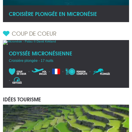
CROISIÈRE PLONGÉE EN MICRONÉSIE
COUP DE COEUR
ODYSSÉE MICRONÉSIENNE
Croisière plongée - 17 nuits
IDÉES TOURISME