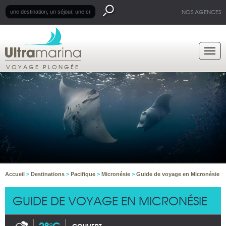
NOS AGENCES
VOYAGE PLONGÉE
Accueil
>
Destinations
>
Pacifique
>
Micronésie
>
Guide de voyage en Micronésie
GUIDE DE VOYAGE EN MICRONÉSIE
28°C