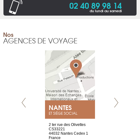
02 40 89 98 14
du lundi au samedi
Nos
AGENCES DE VOYAGE
NEUVE
NANTES
GENÈV
ET SIÈGE SOCIAL
a-shop
2 ter rue des Olivettes
rue de Montc
el, 106
CS33221
1207 Genèv
neuve
44032 Nantes Cedex 1
Suisse
France
Tel : +41 22 