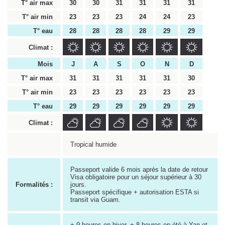
T° air max
30
30
31
31
31
31
T° air min
23
23
23
24
24
23
T° eau
28
28
28
28
29
29
Climat :
Mois
J
A
S
O
N
D
T° air max
31
31
31
31
31
30
T° air min
23
23
23
23
23
23
T° eau
29
29
29
29
29
29
Climat :
Tropical humide
Passeport valide 6 mois après la date de retour
Visa obligatoire pour un séjour supérieur à 30
Formalités :
jours.
Passeport spécifique + autorisation ESTA si
transit via Guam.
+ 9 heures en hiver, + 8 heures en été à Yap et