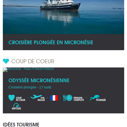
CROISIÈRE PLONGÉE EN MICRONÉSIE
COUP DE COEUR
ODYSSÉE MICRONÉSIENNE
Croisière plongée - 17 nuits
IDÉES TOURISME