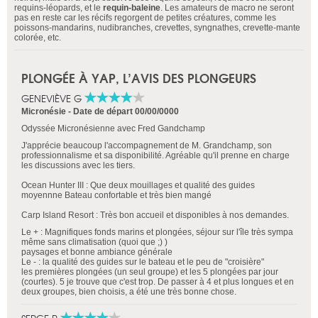
requins-léopards, et le
requin-baleine
. Les amateurs de macro ne seront
pas en reste car les récifs regorgent de petites créatures, comme les
poissons-mandarins, nudibranches, crevettes, syngnathes, crevette-mante
colorée, etc.
PLONGÉE À YAP, L’AVIS DES PLONGEURS
GENEVIÈVE G
Micronésie -
Date de départ 00/00/0000
Odyssée Micronésienne avec Fred Gandchamp
J'apprécie beaucoup l'accompagnement de M. Grandchamp, son
professionnalisme et sa disponibilité. Agréable qu'il prenne en charge
les discussions avec les tiers.
Ocean Hunter III : Que deux mouillages et qualité des guides
moyennne Bateau confortable et très bien mangé
Carp Island Resort : Très bon accueil et disponibles à nos demandes.
Le + : Magnifiques fonds marins et plongées, séjour sur l'île très sympa
même sans climatisation (quoi que ;) )
paysages et bonne ambiance générale
Le - : la qualité des guides sur le bateau et le peu de "croisière"
les premières plongées (un seul groupe) et les 5 plongées par jour
(courtes). 5 je trouve que c'est trop. De passer à 4 et plus longues et en
deux groupes, bien choisis, a été une très bonne chose.