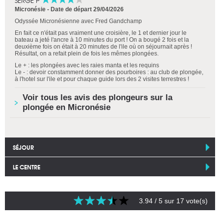
SERGE P
Micronésie -
Date de départ 29/04/2026
Odyssée Micronésienne avec Fred Gandchamp
En fait ce n'était pas vraiment une croisière, le 1 et dernier jour le
bateau a jeté l'ancre à 10 minutes du port ! On a bougé 2 fois et la
deuxième fois on était à 20 minutes de l'ile où on séjournait après !
Résultat, on a refait plein de fois les mêmes plongées.
Le + : les plongées avec les raies manta et les requins
Le - : devoir constamment donner des pourboires : au club de plongée,
à l'hotel sur l'ile et pour chaque guide lors des 2 visites terrestres !
Voir tous les avis des plongeurs sur la
plongée en Micronésie
SÉJOUR
LE CENTRE
3.94
/ 5 sur
17
vote(s)