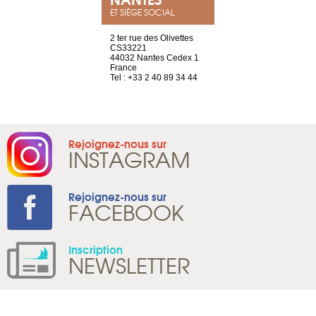
ET SIÈGE SOCIAL
a-shop
2 ter rue des Olivettes
rue de Montc
el, 106
CS33221
1207 Genèv
neuve
44032 Nantes Cedex 1
Suisse
France
Tel : +41 22 
1 965 65 00
Tel : +33 2 40 89 34 44
Rejoignez-nous sur
INSTAGRAM
Rejoignez-nous sur
FACEBOOK
Inscription
NEWSLETTER