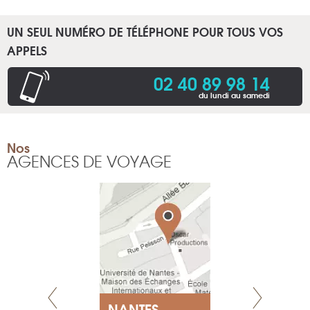
UN SEUL NUMÉRO DE TÉLÉPHONE POUR TOUS VOS
APPELS
02 40 89 98 14
du lundi au samedi
Nos
AGENCES DE VOYAGE
NEUVE
NANTES
GENÈV