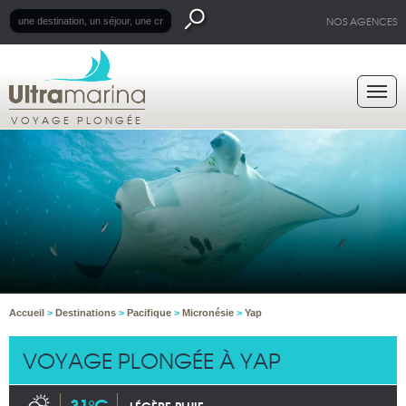
NOS AGENCES
VOYAGE PLONGÉE
Accueil
>
Destinations
>
Pacifique
>
Micronésie
>
Yap
VOYAGE PLONGÉE À YAP
31°C