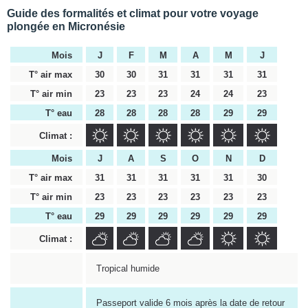
Guide des formalités et climat pour votre voyage
plongée en Micronésie
Mois
J
F
M
A
M
J
T° air max
30
30
31
31
31
31
T° air min
23
23
23
24
24
23
T° eau
28
28
28
28
29
29
Climat :
Mois
J
A
S
O
N
D
T° air max
31
31
31
31
31
30
T° air min
23
23
23
23
23
23
T° eau
29
29
29
29
29
29
Climat :
Tropical humide
Passeport valide 6 mois après la date de retour