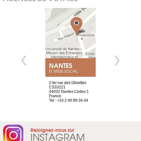
NEUVE
NANTES
GENÈV
ET SIÈGE SOCIAL
a-shop
2 ter rue des Olivettes
rue de Montc
el, 106
CS33221
1207 Genèv
neuve
44032 Nantes Cedex 1
Suisse
France
Tel : +41 22 
1 965 65 00
Tel : +33 2 40 89 34 44
Rejoignez-nous sur
INSTAGRAM