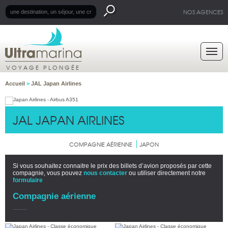
NOS AGENCES
VOYAGE PLONGÉE
Accueil
>
JAL Japan Airlines
JAL JAPAN AIRLINES
COMPAGNIE AÉRIENNE
JAPON
Si vous souhaitez connaitre le prix des billets d’avion proposés par cette
compagnie, vous pouvez
nous contacter
ou utiliser directement notre
formulaire
Compagnie aérienne