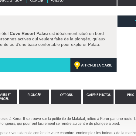
GÉE 3* SUP
KOROR
PALAU
’hôtel
Cove Resort Palau
est idéalement situé en bord
rsonnes actives qui veulent faire de la plongée, qu’aux
tente ou d’une base confortable pour explorer Palau.
AFFICHER LA CARTE
VITÉS ET
PLONGÉE
OPTIONS
GALERIE PHOTOS
PRIX
RVICES
esse à Koror. Il se trouve sur la petite île de Malakal, reliée à Koror par une route
plongeurs, qui pourront facilement se rendre au centre de plongée à pied.
eposez-vous dans le confort de votre chambre, contemplez les bateaux de la mar