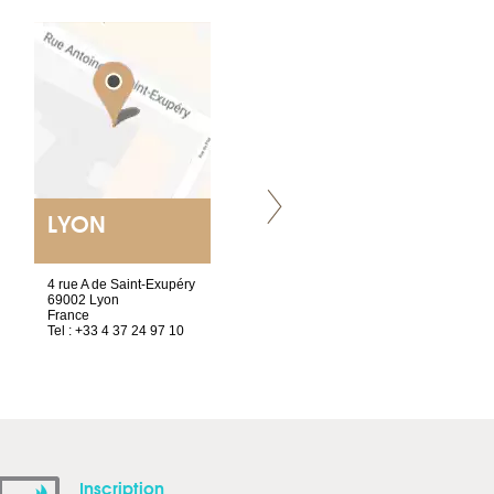
LYON
VILLENEUVE
4 rue A de Saint-Exupéry
Chez Scuba-shop
69002 Lyon
Route d’Arvel, 106
France
1844 Villeneuve
Tel : +33 4 37 24 97 10
Suisse
Tel : +41 21 965 65 00
Inscription