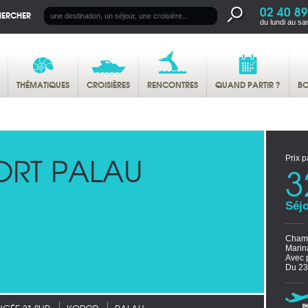
02 40 89
HERCHER
du lundi au sa
THÉMATIQUES
CROISIÈRES
RENCONTRES
QUAND PARTIR ?
BO
ORT PALAU
Prix p
3
Séjo
Chamb
Marin
Avec 
Du 23