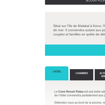
SÉJOUR PLON
Situé sur l'île de Malakal à Koror, l
de mer. Il conviendra autant aux pe
couples et familles en quête de dé
L’HÔTEL
CHAMBRES
ACTI
SE
Le
Cove Resort Palau
est une belle adr
de l’hôtel conviendra parfaitement aux 
Détendez-vous au bord de la piscine, r