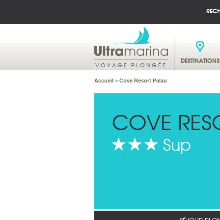
REC
DESTINATIONS
VOYAGE PLONGÉE
Accueil
>
Cove Resort Palau
COVE RES
Sup