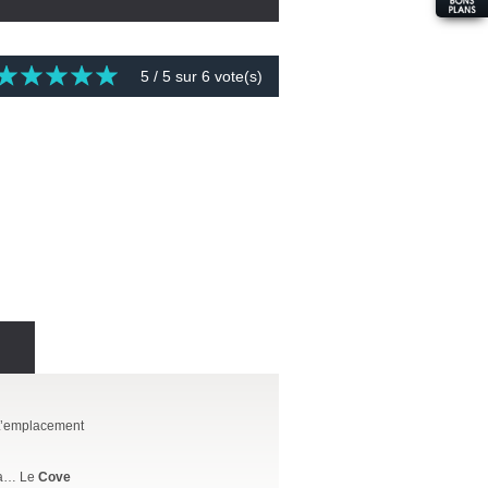
5
/ 5 sur
6
vote(s)
. L’emplacement
ina… Le
Cove