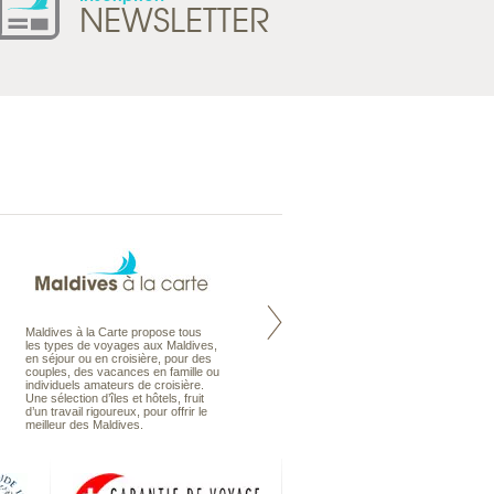
NEWSLETTER
Maldives à la Carte propose tous
Notre site Odyssee est un portail
les types de voyages aux Maldives,
qui regroupe l’ensemble de nos
en séjour ou en croisière, pour des
offres de voyages. Vous trouverez
couples, des vacances en famille ou
une carte interactive, la gestion des
individuels amateurs de croisière.
listes de mariage et voyages de
Une sélection d’îles et hôtels, fruit
noces. Vous pourrez aussi vous
d’un travail rigoureux, pour offrir le
abonnez à nos Newsletters.
meilleur des Maldives.