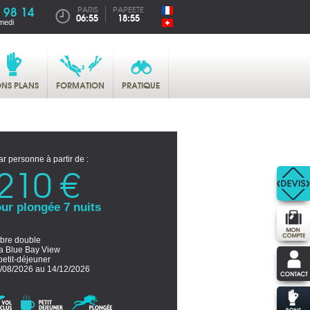
 98 14
PARIS
PAPEETE
06:55
18:55
medi
NS PLANS
FORMATION
PRATIQUE
ar personne à partir de :
210 €
ur plongée 7 nuits
re double
a Blue Bay View
petit-déjeuner
/08/2026 au 14/12/2026