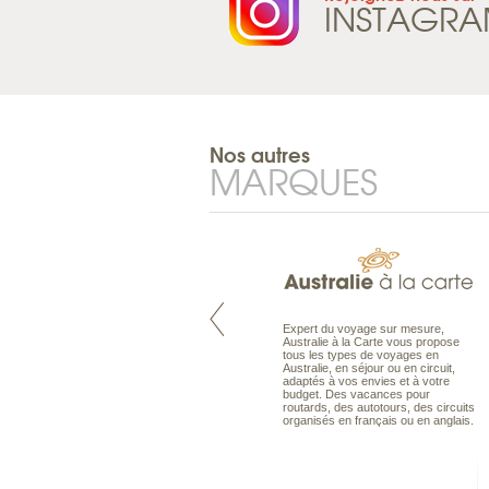
INSTAGR
Nos autres
MARQUES
Pacifique à la carte est le spécialiste
Expert du voyage sur mesure,
des voyages dans le Pacifique.
Australie à la Carte vous propose
Partez à l’autre bout du monde, en
tous les types de voyages en
séjour ou en croisière, pour
Australie, en séjour ou en circuit,
découvrir des peuples et des îles
adaptés à vos envies et à votre
toujours plus surprenants, en hôtels
budget. Des vacances pour
de luxe, comme dans des pensions
routards, des autotours, des circuits
de charme.
organisés en français ou en anglais.