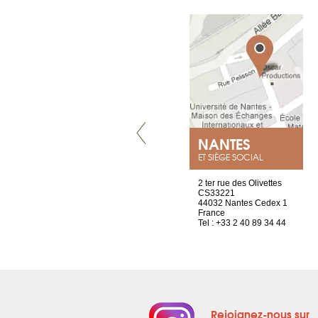
VILLENEUVE
NANTES
ET SIÈGE SOCIAL
Chez Scuba-shop
2 ter rue des Olivettes
Route d’Arvel, 106
CS33221
1844 Villeneuve
44032 Nantes Cedex 1
Suisse
France
Tel : +41 21 965 65 00
Tel : +33 2 40 89 34 44
Rejoignez-nous sur