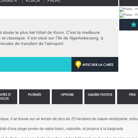
ONGÉE 4*
KOROR
PALAU
 doute le plus bel hôtel de Koror. C’est la meilleure
 et classique. Il est situé sur l’île de Ngerkebesang, à
minutes de transfert de l'aéroport.
AFFICHER LA CARTE
VITÉS ET
PLONGÉE
OPTIONS
GALERIE PHOTOS
PRIX
RVICES
nique, il se trouve sur un terrain de plus de 25 hectares de nature verdoyante, ento
oté d'une plage privée de sable blanc, naturelle, et propice à la baignade.