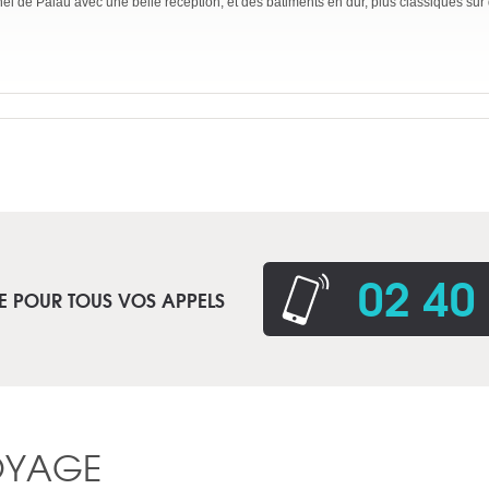
nnel de Palau avec une belle réception, et des bâtiments en dur, plus classiques su
02 40
E POUR TOUS VOS APPELS
OYAGE