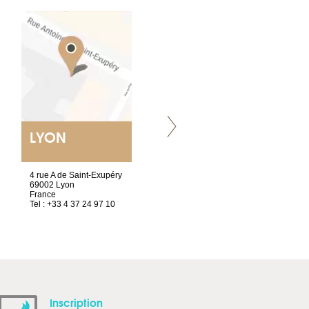
LYON
VILLENEUVE
4 rue A de Saint-Exupéry
Chez Scuba-shop
69002 Lyon
Route d’Arvel, 106
France
1844 Villeneuve
Tel : +33 4 37 24 97 10
Suisse
Tel : +41 21 965 65 00
Inscription