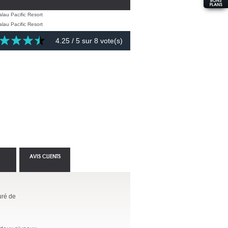
4.25
/ 5 sur
8
vote(s)
AVIS CLIENTS
uré de