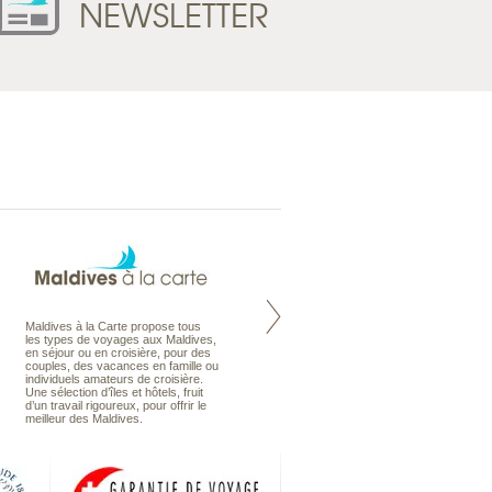
NEWSLETTER
Maldives à la Carte propose tous
Notre site Odyssee est un portail
les types de voyages aux Maldives,
qui regroupe l’ensemble de nos
en séjour ou en croisière, pour des
offres de voyages. Vous trouverez
couples, des vacances en famille ou
une carte interactive, la gestion des
individuels amateurs de croisière.
listes de mariage et voyages de
Une sélection d’îles et hôtels, fruit
noces. Vous pourrez aussi vous
d’un travail rigoureux, pour offrir le
abonnez à nos Newsletters.
meilleur des Maldives.