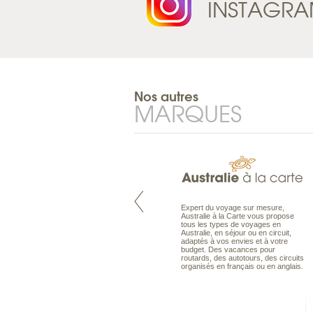
INSTAGR
Nos autres
MARQUES
Pacifique à la carte est le spécialiste
Expert du voyage sur mesure,
des voyages dans le Pacifique.
Australie à la Carte vous propose
Partez à l’autre bout du monde, en
tous les types de voyages en
séjour ou en croisière, pour
Australie, en séjour ou en circuit,
découvrir des peuples et des îles
adaptés à vos envies et à votre
toujours plus surprenants, en hôtels
budget. Des vacances pour
de luxe, comme dans des pensions
routards, des autotours, des circuits
de charme.
organisés en français ou en anglais.