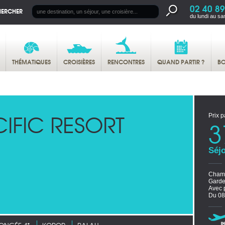
02 40 89
HERCHER
du lundi au sa
THÉMATIQUES
CROISIÈRES
RENCONTRES
QUAND PARTIR ?
BO
IFIC RESORT
Prix p
3
Séjo
Chamb
Garde
Avec p
Du 08