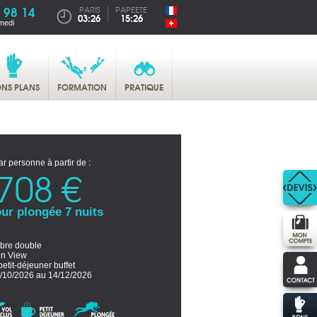
 98 14
PARIS
PAPEETE
03:26
15:26
medi
NS PLANS
FORMATION
PRATIQUE
ar personne à partir de :
708 €
ur plongée 7 nuits
re double
n View
etit-déjeuner buffet
/10/2026 au 14/12/2026