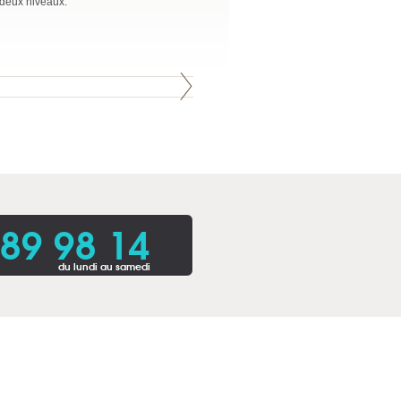
r deux niveaux.
 89 98 14
du lundi au samedi