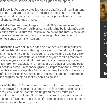
t présents en saison, et des requins gris ont été aperçus.
el Buoy 2
. Vous survolerez les longues chaînes qui maintiennent
e bouée d’amarrage, d’où le nom du site. Elles sont totalement
couvertes de coraux. Le corail cerveau est particulièrement beau.
est une belle plongée macro.
st Lake East
est une plongée du bord. 90 % des espèces
To
ertoriées sur l’île sont visibles sur ce site. Une belle plongée que
n aime faire plusieurs fois, tant la faune est abondante. C’est aussi
L’
 ce site que se trouvent les plus belles grottes. Les requins-
rê
leines sont présents en saison.
am
ce
undercliff Cave
est un des sites de plongée les plus réputés de
ristmas Island. Ce sont deux grottes avec un tunnel. La plongée
mmence le long d’un tombant où l’on observe une belle collection
T
 coraux durs. Gardez un œil dans le bleu, des requins-marteaux
 été aperçus à cet endroit. L’entrée dans la première grotte est
ticulièrement spectaculaire, les rayons du soleil offrent une belle
T
minosité bleutée. La seconde grotte est impressionnante avec ses
lactites et ses stalagmites. Vous pourrez respirer à l’air libre dans
E
dôme rempli d’air. A la sortie des grottes, la faune est abondante
 des requins-baleines sont présents en saison.
st White Beach Cave
est une grande grotte avec deux entrées.
le se trouve à proximité de la plage du même nom. Les murs sont
orés, et à l’extérieur on trouve un grand récif où toutes les
ncontres sont possibles. N’oubliez pas votre lampe pour admirer
 couleurs éclatantes. Le site est très beau et il est parfois plongé 2
s de suite pour bien l’apprécier.