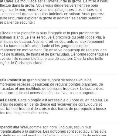
at Cave.
Le mouillage est à l’intérieur de la grotte. La mise à l’eau
ffectue dans la grotte. Vous vous dirigerez vers l’entrée pour
onger sur le mur, rendez-vous des pélagiques. Les tortues sont
ésentes, ainsi que les requins-baleines en saison. Vous pourrez
uite retourner explorer la grotte et admirer les parois pendant
re palier de sécurité !
g Rock
est la plongée la plus éloignée et la plus profonde de
istmas Island. Le site se trouve à proximité du petit îlot de Pig, à
 minutes de bateau. A cet endroit les courants sont extrêmement
rts. La faune est très abondante et les gorgones sont en
rmanence en mouvement. On observe beaucoup de requins, des
ncs de fusiliers, de thons et de barracudas. L’énorme rocher qui se
uve sur l’île ressemble à une tête de cochon. C’est la plus belle
ongée de Christmas Island !
eria Point
est un grand pinacle, point de rendez-vous de
mbreuses espèces, beaucoup de requins pointes blanches, de
rracudas et une multitude de poissons tropicaux. Le courant est
ger donc le site est accessible à tous niveaux de plongeurs.
hel Beach
. Cette plongée est accessible du bord ou en bateau. Le
cif qui descend en pente douce est recouvert de coraux durs et
us. Ici il est fréquent de croiser des bancs de perroquets à bosse
 des requins pointes blanches.
rpendicular Wall,
comme son nom l’indique, est un mur
rpendiculaire à la surface. Les gorgones sont spectaculaires et le
te abrite un grand nombre de fusiliers, et une myriade de poissons