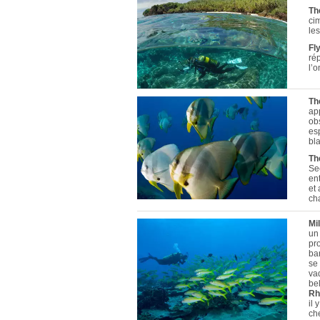
Th
ci
le
Fl
rép
l’o
Th
ap
ob
es
bl
Th
Se
en
et
ch
Mi
un
pr
ba
se
vad
bel
Rh
il
che