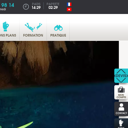
 98 14
PARIS
PAPEETE
14:29
02:29
medi
NS PLANS
FORMATION
PRATIQUE