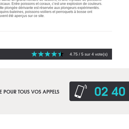
opicaux. Entre poissons et coraux, c’est une explosion de couleurs.
tte plongée dérivante est réservée aux plongeurs expérimentés.
quins-baleines, poissons-voiliers et perroquets à bosse ont
uvent été aperçus sur ce site.
4.75
/ 5 sur
4
vote(s)
02 40
E POUR TOUS VOS APPELS