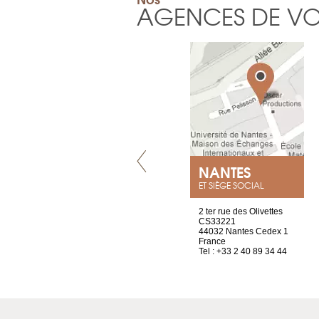
AGENCES DE V
VILLENEUVE
NANTES
ET SIÈGE SOCIAL
Chez Scuba-shop
2 ter rue des Olivettes
Route d’Arvel, 106
CS33221
1844 Villeneuve
44032 Nantes Cedex 1
Suisse
France
Tel : +41 21 965 65 00
Tel : +33 2 40 89 34 44