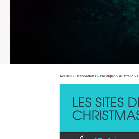
Accueil
>
Destinations
>
Pacifique
>
Australie
>
C
LES SITES
CHRISTMAS