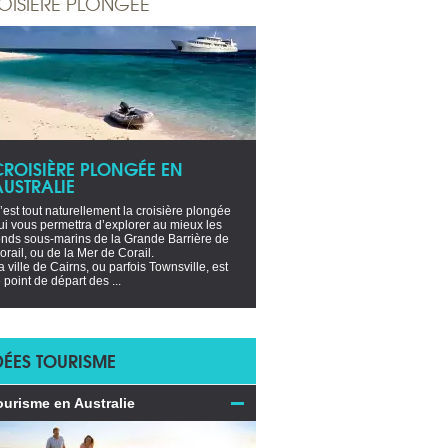
OISIÈRE PLONGÉE
CROISIÈRE PLONGÉE EN
AUSTRALIE
’est tout naturellement la croisière plongée
ui vous permettra d’explorer au mieux les
onds sous-marins de la Grande Barrière de
orail, ou de la Mer de Corail.
a ville de Cairns, ou parfois Townsville, est
e point de départ des ...
DÉES TOURISME
ourisme en Australie