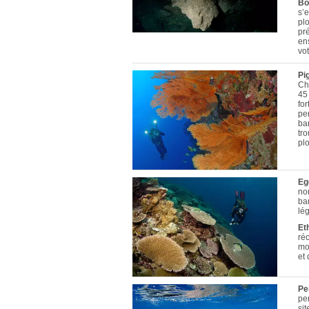
Bo
s’e
pl
pr
ens
vot
Pi
Chr
45
fo
pe
ba
tro
pl
Eg
no
ba
lé
Et
ré
mo
et
Pe
pe
si