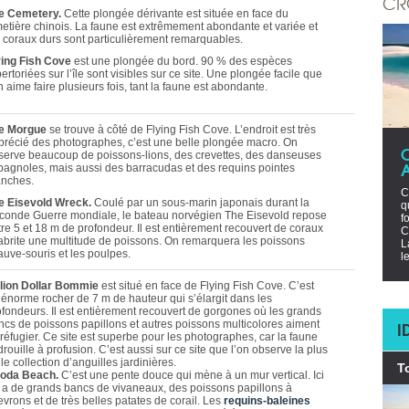
CR
e Cemetery.
Cette plongée dérivante est située en face du
metière chinois. La faune est extrêmement abondante et variée et
s coraux durs sont particulièrement remarquables.
ying Fish Cove
est une plongée du bord. 90 % des espèces
ertoriées sur l’île sont visibles sur ce site. Une plongée facile que
n aime faire plusieurs fois, tant la faune est abondante.
e Morgue
se trouve à côté de Flying Fish Cove. L’endroit est très
précié des photographes, c’est une belle plongée macro. On
serve beaucoup de poissons-lions, des crevettes, des danseuses
pagnoles, mais aussi des barracudas et des requins pointes
anches.
C
e Eisevold Wreck.
Coulé par un sous-marin japonais durant la
q
conde Guerre mondiale, le bateau norvégien The Eisevold repose
f
tre 5 et 18 m de profondeur. Il est entièrement recouvert de coraux
C
 abrite une multitude de poissons. On remarquera les poissons
L
auve-souris et les poulpes.
l
llion Dollar Bommie
est situé en face de Flying Fish Cove. C’est
 énorme rocher de 7 m de hauteur qui s’élargit dans les
ofondeurs. Il est entièrement recouvert de gorgones où les grands
I
ncs de poissons papillons et autres poissons multicolores aiment
 réfugier. Ce site est superbe pour les photographes, car la faune
rouille à profusion. C’est aussi sur ce site que l’on observe la plus
le collection d’anguilles jardinières.
T
oda Beach.
C’est une pente douce qui mène à un mur vertical. Ici
 y a de grands bancs de vivaneaux, des poissons papillons à
vrons et de très belles patates de corail. Les
requins-baleines