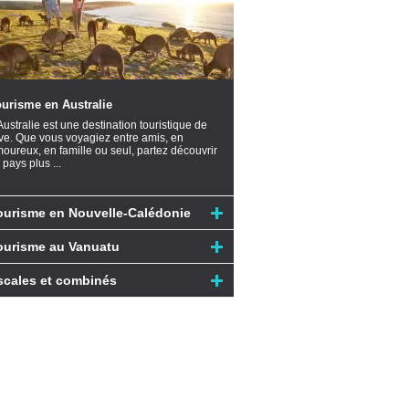
urisme en Australie
Australie est une destination touristique de
ve. Que vous voyagiez entre amis, en
oureux, en famille ou seul, partez découvrir
 pays plus ...
ourisme en Nouvelle-Calédonie
ourisme au Vanuatu
scales et combinés