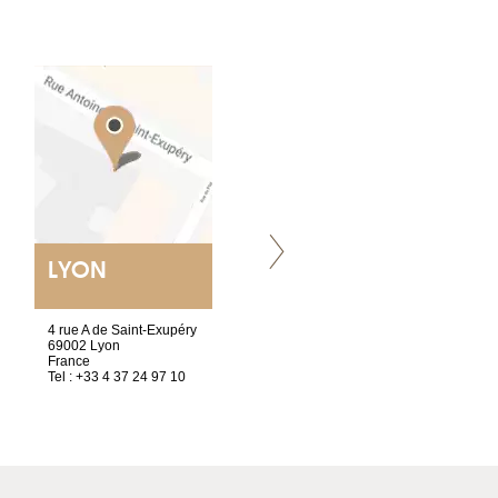
LYON
VILLENEUVE
4 rue A de Saint-Exupéry
Chez Scuba-shop
69002 Lyon
Route d’Arvel, 106
France
1844 Villeneuve
Tel : +33 4 37 24 97 10
Suisse
Tel : +41 21 965 65 00