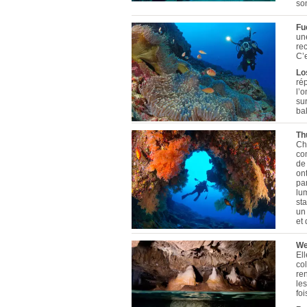
son
Fu
un
re
C’
Lo
rép
l’o
sur
ba
Th
Ch
co
de
ont
par
lu
sta
un 
et
We
El
col
re
les
foi