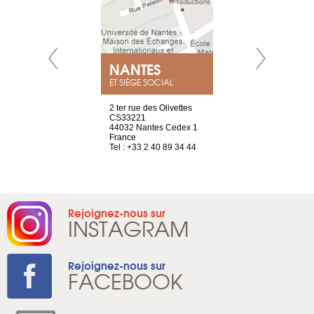
NEUVE
NANTES
GENÈV
ET SIÈGE SOCIAL
a-shop
2 ter rue des Olivettes
rue de Montc
el, 106
CS33221
1207 Genèv
neuve
44032 Nantes Cedex 1
Suisse
France
Tel : +41 22 
1 965 65 00
Tel : +33 2 40 89 34 44
Rejoignez-nous sur
INSTAGRAM
Rejoignez-nous sur
FACEBOOK