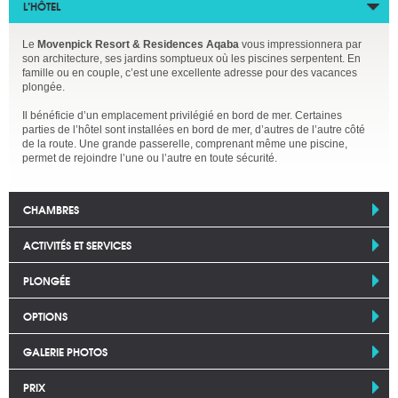
L’HÔTEL
Le
Movenpick Resort & Residences Aqaba
vous impressionnera par
son architecture, ses jardins somptueux où les piscines serpentent. En
famille ou en couple, c’est une excellente adresse pour des vacances
plongée.
Il bénéficie d’un emplacement privilégié en bord de mer. Certaines
parties de l’hôtel sont installées en bord de mer, d’autres de l’autre côté
de la route. Une grande passerelle, comprenant même une piscine,
permet de rejoindre l’une ou l’autre en toute sécurité.
CHAMBRES
ACTIVITÉS ET SERVICES
PLONGÉE
OPTIONS
GALERIE PHOTOS
PRIX