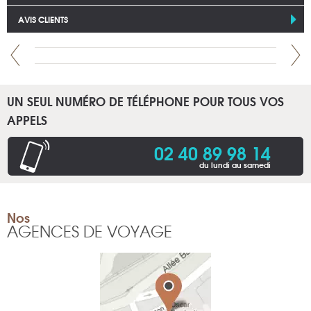
AVIS CLIENTS
UN SEUL NUMÉRO DE TÉLÉPHONE POUR TOUS VOS
APPELS
02 40 89 98 14
du lundi au samedi
Nos
AGENCES DE VOYAGE